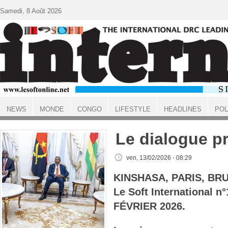
Aller au contenu principal
Samedi, 8 Août 2026
NEWS
MONDE
CONGO
LIFESTYLE
HEADLINES
POL
ACCUEIL
Le dialogue p
ven, 13/02/2026 - 08:29
KINSHASA, PARIS, BR
Le Soft International 
FÉVRIER 2026.