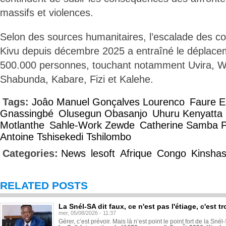
massifs et violences.
Selon des sources humanitaires, l’escalade des c
Kivu depuis décembre 2025 a entraîné le déplace
500.000 personnes, touchant notamment Uvira, 
Shabunda, Kabare, Fizi et Kalehe.
Tags:
Joâo Manuel Gonçalves Lourenco
Faure 
Gnassingbé
Olusegun Obasanjo
Uhuru Kenyatta
Motlanthe
Sahle-Work Zewde
Catherine Samba 
Antoine Tshisekedi Tshilombo
Categories:
News
lesoft
Afrique
Congo
Kinsha
RELATED POSTS
La Snél-SA dit faux, ce n'est pas l'étiage, c'est
mer, 05/08/2026 - 11:37
Gérer, c’est prévoir. Mais là n’est point le point fort de la Sn