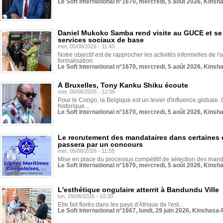
Le Soft International n°1670, mercredi, 5 août 2026, Kinsh
Daniel Mukoko Samba rend visite au GUCE et se
services sociaux de base
mer, 05/08/2026 - 11:43
Notre objectif est de rapprocher les activités informelles de l'
formalisation.
Le Soft International n°1670, mercredi, 5 août 2026, Kinsh
À Bruxelles, Tony Kanku Shiku écoute
mer, 05/08/2026 - 12:06
Pour le Congo, la Belgique est un levier d'influence globale. O
historique...
Le Soft International n°1670, mercredi, 5 août 2026, Kinsh
Le recrutement des mandataires dans certaines 
passera par un concours
mer, 05/08/2026 - 11:55
Mise en place du processus compétitif de sélection des manda
Le Soft International n°1670, mercredi, 5 août 2026, Kinsh
L'esthétique ongulaire atterrit à Bandundu Ville
lun, 29/06/2026 - 10:30
Elle fait florès dans les pays d'Afrique de l'est...
Le Soft International n°1667, lundi, 29 juin 2026, Kinshasa-