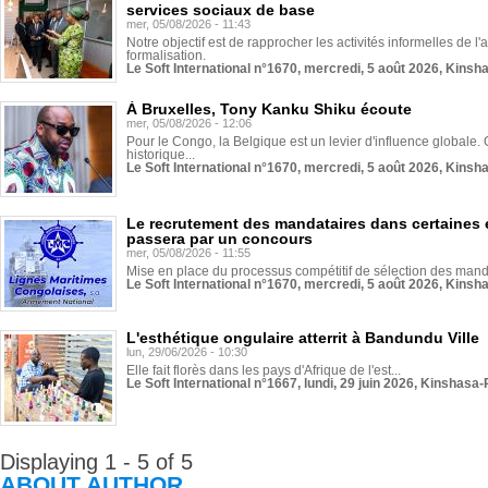
services sociaux de base
mer, 05/08/2026 - 11:43
Notre objectif est de rapprocher les activités informelles de l'
formalisation.
Le Soft International n°1670, mercredi, 5 août 2026, Kinsh
À Bruxelles, Tony Kanku Shiku écoute
mer, 05/08/2026 - 12:06
Pour le Congo, la Belgique est un levier d'influence globale. O
historique...
Le Soft International n°1670, mercredi, 5 août 2026, Kinsh
Le recrutement des mandataires dans certaines 
passera par un concours
mer, 05/08/2026 - 11:55
Mise en place du processus compétitif de sélection des manda
Le Soft International n°1670, mercredi, 5 août 2026, Kinsh
L'esthétique ongulaire atterrit à Bandundu Ville
lun, 29/06/2026 - 10:30
Elle fait florès dans les pays d'Afrique de l'est...
Le Soft International n°1667, lundi, 29 juin 2026, Kinshasa-
Displaying 1 - 5 of 5
ABOUT AUTHOR