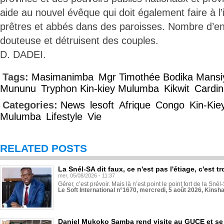
aide au nouvel évêque qui doit également faire à l
prêtres et abbés dans des paroisses. Nombre d’en
douteuse et détruisent des couples.
D. DADEI.
Tags:
Masimanimba
Mgr Timothée Bodika Mansi
Mununu
Tryphon Kin-kiey Mulumba
Kikwit
Cardi
Categories:
News
lesoft
Afrique
Congo
Kin-Kie
Mulumba
Lifestyle
Vie
RELATED POSTS
La Snél-SA dit faux, ce n'est pas l'étiage, c'est
mer, 05/08/2026 - 11:37
Gérer, c’est prévoir. Mais là n’est point le point fort de la Sn
Le Soft International n°1670, mercredi, 5 août 2026, Kinsh
Daniel Mukoko Samba rend visite au GUCE et se