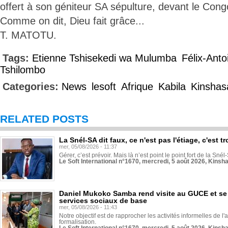
offert à son géniteur SA sépulture, devant le Con
Comme on dit, Dieu fait grâce...
T. MATOTU.
Tags:
Etienne Tshisekedi wa Mulumba
Félix-Anto
Tshilombo
Categories:
News
lesoft
Afrique
Kabila
Kinshas
RELATED POSTS
La Snél-SA dit faux, ce n'est pas l'étiage, c'est
mer, 05/08/2026 - 11:37
Gérer, c’est prévoir. Mais là n’est point le point fort de la Sn
Le Soft International n°1670, mercredi, 5 août 2026, Kinsh
Daniel Mukoko Samba rend visite au GUCE et se
services sociaux de base
mer, 05/08/2026 - 11:43
Notre objectif est de rapprocher les activités informelles de l'
formalisation.