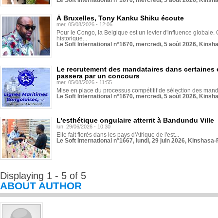
Le Soft International n°1670, mercredi, 5 août 2026, Kinsh
À Bruxelles, Tony Kanku Shiku écoute
mer, 05/08/2026 - 12:06
Pour le Congo, la Belgique est un levier d'influence globale. O
historique...
Le Soft International n°1670, mercredi, 5 août 2026, Kinsh
Le recrutement des mandataires dans certaines 
passera par un concours
mer, 05/08/2026 - 11:55
Mise en place du processus compétitif de sélection des manda
Le Soft International n°1670, mercredi, 5 août 2026, Kinsh
L'esthétique ongulaire atterrit à Bandundu Ville
lun, 29/06/2026 - 10:30
Elle fait florès dans les pays d'Afrique de l'est...
Le Soft International n°1667, lundi, 29 juin 2026, Kinshasa-
Displaying 1 - 5 of 5
ABOUT AUTHOR