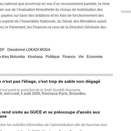
veau national que provincial en vue d’un recouvrement paisible; la mise
 vue de l’évaluation trimestrielle du niveau de mobilisation des
 payées sur base des dotations et les frais de fonctionnement des
es experts de l’Assemblée Nationale, du Sénat, des Ministères ayant
avec le Parlement, les Finances et ceux de la Direction Générale des
DF
Dieudonné LOKADI MOGA
n-Kiey Mulumba
Kinshasa
Politique
Finance
Vie
Economie
e n'est pas l'étiage, c'est trop de sable non dégagé
 n’est point le point fort de la Snél-Société Anonyme.
70, mercredi, 5 août 2026, Kinshasa-Paris, Bruxelles.
rend visite au GUCE et se préoccupe d'accès aux
base
her les activités informelles de l'administration afin de favoriser leur