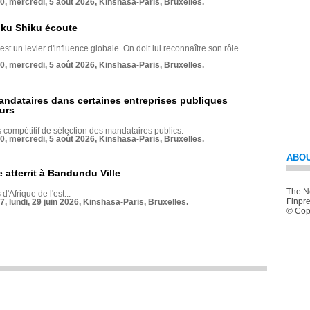
70, mercredi, 5 août 2026, Kinshasa-Paris, Bruxelles.
nku Shiku écoute
st un levier d'influence globale. On doit lui reconnaître son rôle
70, mercredi, 5 août 2026, Kinshasa-Paris, Bruxelles.
andataires dans certaines entreprises publiques
urs
compétitif de sélection des mandataires publics.
70, mercredi, 5 août 2026, Kinshasa-Paris, Bruxelles.
ABOU
 atterrit à Bandundu Ville
The Ne
 d'Afrique de l'est...
Finpre
7, lundi, 29 juin 2026, Kinshasa-Paris, Bruxelles.
© Copy