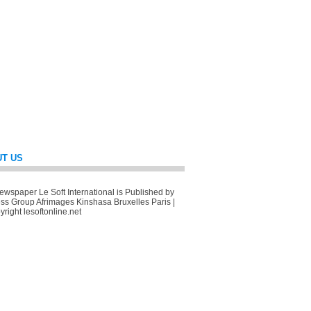
T US
wspaper Le Soft International is Published by
ss Group Afrimages Kinshasa Bruxelles Paris |
right lesoftonline.net