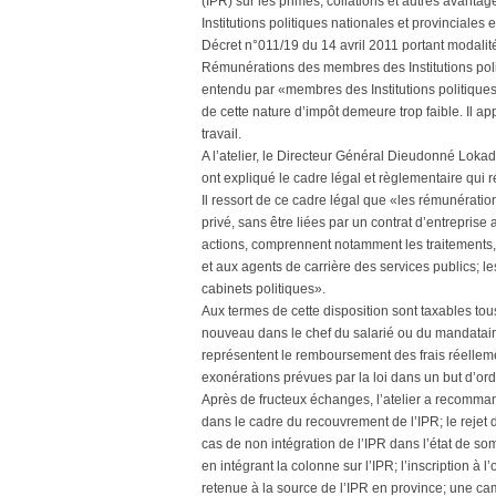
(IPR) sur les primes, collations et autres avant
Institutions politiques nationales et provinciales 
Décret n°011/19 du 14 avril 2011 portant modalité
Rémunérations des membres des Institutions polit
entendu par «membres des Institutions politiques»
de cette nature d’impôt demeure trop faible. Il a
travail.
A l’atelier, le Directeur Général Dieudonné Loka
ont expliqué le cadre légal et règlementaire qui r
Il ressort de ce cadre légal que «les rémunération
privé, sans être liées par un contrat d’entreprise
actions, comprennent notamment les traitements,
et aux agents de carrière des services publics; 
cabinets politiques».
Aux termes de cette disposition sont taxables to
nouveau dans le chef du salarié ou du mandatair
représentent le remboursement des frais réelleme
exonérations prévues par la loi dans un but d’ord
Après de fructeux échanges, l’atelier a recomman
dans le cadre du recouvrement de l’IPR; le reje
cas de non intégration de l’IPR dans l’état de s
en intégrant la colonne sur l’IPR; l’inscription à
retenue à la source de l’IPR en province; une ca