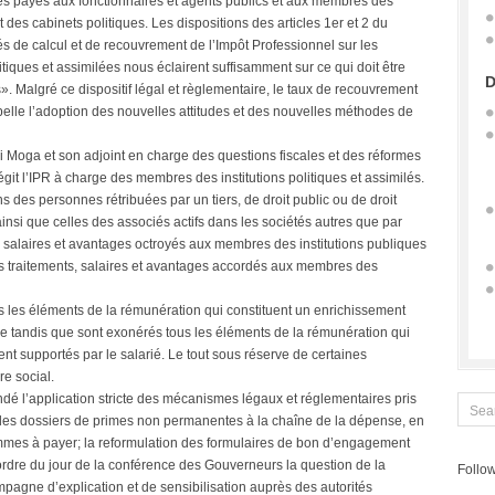
ages payés aux fonctionnaires et agents publics et aux membres des
et des cabinets politiques. Les dispositions des articles 1er et 2 du
s de calcul et de recouvrement de l’Impôt Professionnel sur les
iques et assimilées nous éclairent suffisamment sur ce qui doit être
D
. Malgré ce dispositif légal et règlementaire, le taux de recouvrement
ppelle l’adoption des nouvelles attitudes et des nouvelles méthodes de
di Moga et son adjoint en charge des questions fiscales et des réformes
égit l’IPR à charge des membres des institutions politiques et assimilés.
s des personnes rétribuées par un tiers, de droit public ou de droit
 ainsi que celles des associés actifs dans les sociétés autres que par
 salaires et avantages octroyés aux membres des institutions publiques
les traitements, salaires et avantages accordés aux membres des
us les éléments de la rémunération qui constituent un enrichissement
e tandis que sont exonérés tous les éléments de la rémunération qui
nt supportés par le salarié. Le tout sous réserve de certaines
re social.
dé l’application stricte des mécanismes légaux et réglementaires pris
t des dossiers de primes non permanentes à la chaîne de la dépense, en
ommes à payer; la reformulation des formulaires de bon d’engagement
 l’ordre du jour de la conférence des Gouverneurs la question de la
Follow
mpagne d’explication et de sensibilisation auprès des autorités