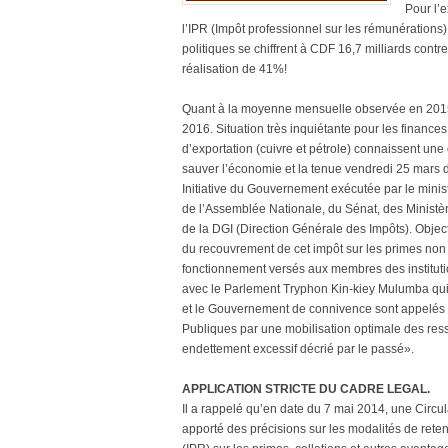
Pour l’e
l’IPR (Impôt professionnel sur les rémunérations
politiques se chiffrent à CDF 16,7 milliards cont
réalisation de 41%!
Quant à la moyenne mensuelle observée en 2015, 
2016. Situation très inquiétante pour les financ
d’exportation (cuivre et pétrole) connaissent un
sauver l’économie et la tenue vendredi 25 mars d
Initiative du Gouvernement exécutée par le minist
de l’Assemblée Nationale, du Sénat, des Ministè
de la DGI (Direction Générale des Impôts). Object
du recouvrement de cet impôt sur les primes non
fonctionnement versés aux membres des institutio
avec le Parlement Tryphon Kin-kiey Mulumba qui 
et le Gouvernement de connivence sont appelés à
Publiques par une mobilisation optimale des res
endettement excessif décrié par le passé».
APPLICATION STRICTE DU CADRE LEGAL.
Il a rappelé qu’en date du 7 mai 2014, une Circul
apporté des précisions sur les modalités de rete