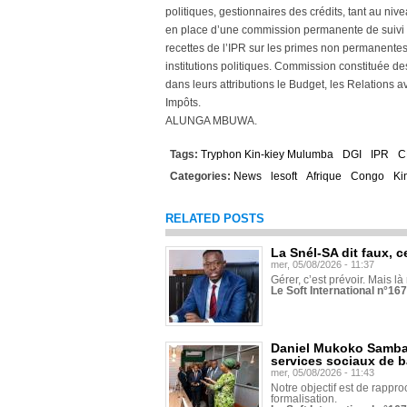
politiques, gestionnaires des crédits, tant au ni
en place d’une commission permanente de suivi en
recettes de l’IPR sur les primes non permanentes
institutions politiques. Commission constituée d
dans leurs attributions le Budget, les Relations 
Impôts.
ALUNGA MBUWA.
Tags:
Tryphon Kin-kiey Mulumba
DGI
IPR
C
Categories:
News
lesoft
Afrique
Congo
Ki
RELATED POSTS
La Snél-SA dit faux, c
mer, 05/08/2026 - 11:37
Gérer, c’est prévoir. Mais là
Le Soft International n°16
Daniel Mukoko Samba 
services sociaux de 
mer, 05/08/2026 - 11:43
Notre objectif est de rapproc
formalisation.