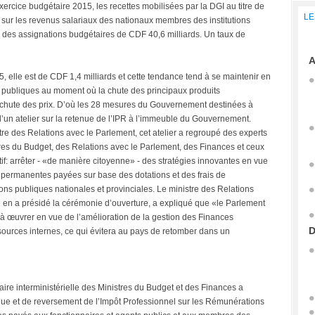
xercice budgétaire 2015, les recettes mobilisées par la DGI au titre de
LE
) sur les revenus salariaux des nationaux membres des institutions
re des assignations budgétaires de CDF 40,6 milliards. Un taux de
A
elle est de CDF 1,4 milliards et cette tendance tend à se maintenir en
es publiques au moment où la chute des principaux produits
e chute des prix. D’où les 28 mesures du Gouvernement destinées à
’un atelier sur la retenue de l’IPR à l’immeuble du Gouvernement.
re des Relations avec le Parlement, cet atelier a regroupé des experts
res du Budget, des Relations avec le Parlement, des Finances et ceux
if: arrêter - «de manière citoyenne» - des stratégies innovantes en vue
 permanentes payées sur base des dotations et des frais de
ns publiques nationales et provinciales. Le ministre des Relations
en a présidé la cérémonie d’ouverture, a expliqué que «le Parlement
 œuvrer en vue de l’amélioration de la gestion des Finances
D
sources internes, ce qui évitera au pays de retomber dans un
aire interministérielle des Ministres du Budget et des Finances a
nue et de reversement de l’Impôt Professionnel sur les Rémunérations