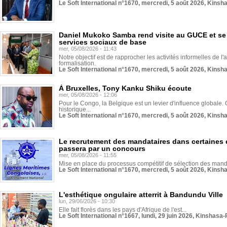
Le Soft International n°1670, mercredi, 5 août 2026, Kinsh
Daniel Mukoko Samba rend visite au GUCE et se
services sociaux de base
mer, 05/08/2026 - 11:43
Notre objectif est de rapprocher les activités informelles de l'
formalisation.
Le Soft International n°1670, mercredi, 5 août 2026, Kinsh
À Bruxelles, Tony Kanku Shiku écoute
mer, 05/08/2026 - 12:06
Pour le Congo, la Belgique est un levier d'influence globale. O
historique...
Le Soft International n°1670, mercredi, 5 août 2026, Kinsh
Le recrutement des mandataires dans certaines 
passera par un concours
mer, 05/08/2026 - 11:55
Mise en place du processus compétitif de sélection des manda
Le Soft International n°1670, mercredi, 5 août 2026, Kinsh
L'esthétique ongulaire atterrit à Bandundu Ville
lun, 29/06/2026 - 10:30
Elle fait florès dans les pays d'Afrique de l'est...
Le Soft International n°1667, lundi, 29 juin 2026, Kinshasa-