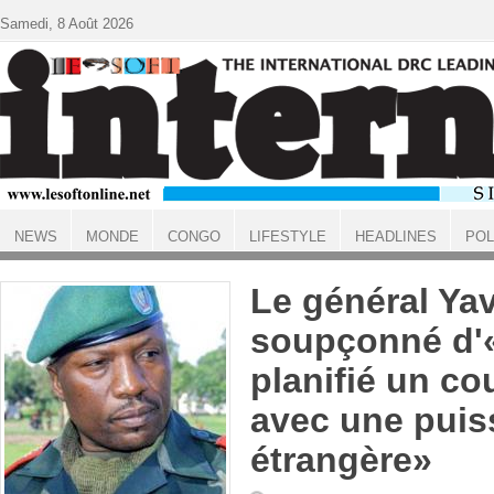
Aller au contenu principal
Samedi, 8 Août 2026
NEWS
MONDE
CONGO
LIFESTYLE
HEADLINES
POL
ACCUEIL
Le général Yav
soupçonné d'«
planifié un co
avec une pui
étrangère»