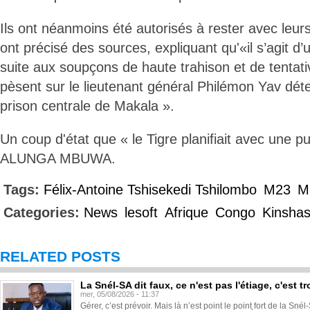
Ils ont néanmoins été autorisés à rester avec leurs
ont précisé des sources, expliquant qu'«il s’agit 
suite aux soupçons de haute trahison et de tentati
pèsent sur le lieutenant général Philémon Yav déte
prison centrale de Makala ».
Un coup d'état que « le Tigre planifiait avec une p
ALUNGA MBUWA.
Tags:
Félix-Antoine Tshisekedi Tshilombo
M23
M
Categories:
News
lesoft
Afrique
Congo
Kinsha
RELATED POSTS
La Snél-SA dit faux, ce n'est pas l'étiage, c'est
mer, 05/08/2026 - 11:37
Gérer, c’est prévoir. Mais là n’est point le point fort de la Sn