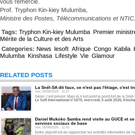
vous remercie.
Prof. Tryphon Kin-kiey Mulumba,
Ministre des Postes, Télécommunications et NTIC
Tags:
Tryphon Kin-kiey Mulumba
Premier ministr
Mérite de la Culture et des Arts
Categories:
News
lesoft
Afrique
Congo
Kabila
Mulumba
Kinshasa
Lifestyle
Vie
Glamour
RELATED POSTS
La Snél-SA dit faux, ce n'est pas l'étiage, c'est
mer, 05/08/2026 - 11:37
Gérer, c’est prévoir. Mais là n’est point le point fort de la Sn
Le Soft International n°1670, mercredi, 5 août 2026, Kinsh
Daniel Mukoko Samba rend visite au GUCE et se
services sociaux de base
mer, 05/08/2026 - 11:43
Notre objectif est de rapprocher les activités informelles de l'