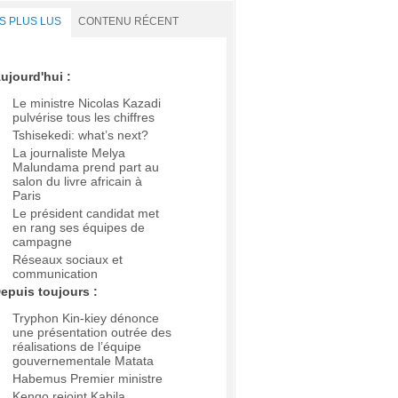
S PLUS LUS
CONTENU RÉCENT
ujourd'hui :
Le ministre Nicolas Kazadi
pulvérise tous les chiffres
Tshisekedi: what’s next?
La journaliste Melya
Malundama prend part au
salon du livre africain à
Paris
Le président candidat met
en rang ses équipes de
campagne
Réseaux sociaux et
communication
epuis toujours :
Tryphon Kin-kiey dénonce
une présentation outrée des
réalisations de l’équipe
gouvernementale Matata
Habemus Premier ministre
Kengo rejoint Kabila