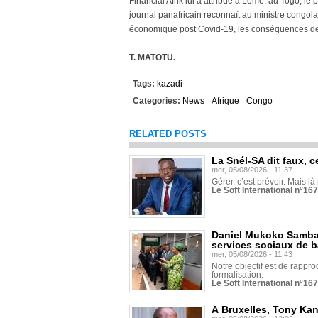
Financial Afrik lui a attribué à Lomé, au Togo, le
journal panafricain reconnaît au ministre congola
économique post Covid-19, les conséquences de la
T. MATOTU.
Tags:
kazadi
Categories:
News
Afrique
Congo
RELATED POSTS
La Snél-SA dit faux, c
mer, 05/08/2026 - 11:37
Gérer, c’est prévoir. Mais là
Le Soft International n°16
Daniel Mukoko Samba 
services sociaux de 
mer, 05/08/2026 - 11:43
Notre objectif est de rapproc
formalisation.
Le Soft International n°16
À Bruxelles, Tony Ka