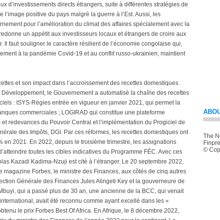
ux d’investissements directs étrangers, suite à différentes stratégies de
 l’image positive du pays malgré la guerre à l’Est. Aussi, les
rnement pour l’amélioration du climat des affaires spécialement avec la
redonne un appétit aux investisseurs locaux et étrangers de croire aux
l faut souligner le caractère résilient de l’économie congolaise qui,
vement à la pandémie Covid-19 et au conflit russo-ukrainien, maintient
s recettes et son impact dans l’accroissement des recettes domestiques.
e Développement, le Gouvernement a automatisé la chaîne des recettes
ogiciels : ISYS-Régies entrée en vigueur en janvier 2021, qui permet la
ABOU
 banques commerciales ; LOGIRAD qui constitue une plateforme
s et redevances du Pouvoir Central et l’implémentation du Progiciel de
énérale des Impôts, DGI. Par ces réformes, les recettes domestiques ont
The Ne
n 2021. En 2022, depuis le troisième trimestre, les assignations
Finpre
© Copy
’atteindre toutes les cibles indicatives du Programme FÉC. Avec ces
as Kazadi Kadima-Nzuji est cité à l’étranger. Le 20 septembre 2022,
e magazine Forbes, le ministre des Finances, aux côtés de cinq autres
pection Générale des Finances Jules Alingeti Key et la gouverneure de
uyi, qui a passé plus de 30 an, une ancienne de la BCC, qui venait
international, avait été reconnu comme ayant excellé dans les «
tenu le prix Forbes Best Of Africa. En Afrique, le 8 décembre 2022,