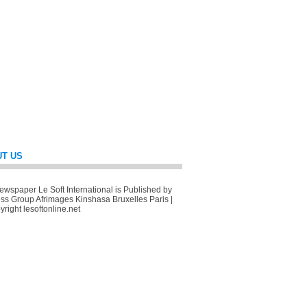
T US
wspaper Le Soft International is Published by
ss Group Afrimages Kinshasa Bruxelles Paris |
right lesoftonline.net