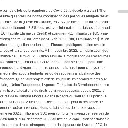
uite par les effets de la pandémie de Covid-19, a décéléré à 5,281 % en
possible qu’après une bonne coordination des politiques budgétaires et
les effets de la guerre en Ukraine, en 2022, le niveau d’inflation atteint
r graduellement à 8,3%. Les réserves internationales brutes dépassent
C (Facilité Élargie de Crédit) et atteignent 4,1 milliards de $US à mi-
ions) contre 2,8 milliards de $US fin 2021, 708,89 millions de $US en
 grâce à une gestion prudente des Finances publiques en lien avec le
inances et la Banque centrale. À fin novembre 2022, la mobilisation des
mance de 3,16% du PIB. Qu’en est-il de la mobilisation des ressources
is de soutenir les efforts du Gouvernement non seulement pour faire
progresser la dynamique des réformes, mais aussi pour catalyser les
érieurs, des appuis budgétaires ou des soutiens à la balance des
étrangers. Quant aux projets extérieurs, plusieurs accords relatifs aux
diale, l’Union Européenne, l’Agence Française de Développement, etc.
au titre d’allocations de droits de tirages spéciaux, depuis 2021, le
ires de la Banque Mondiale dans le cadre du soutien à la politique
pui de la Banque Africaine de Développement pour la résilience de
iements, grâce aux conclusions satisfaisantes de deux revues du
nviron 632,2 millions de $US pour conforter le niveau de réserves de
attendu d’ici mi-décembre 2022 au titre de la conclusion satisfaisante
estissements directs étrangers, depuis la signature de l’Accord FÉC, le