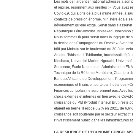
Les mots de l’argentier national adressés à son
et reprise, résonnent aux oreilles : « Vous avez 
Covid-19, qui a pris déjà plus d’une année, à s
contexte de pression énorme. Ministère égale sa
dévouement qu’elle exige. Servir sans s’asservir
République Félix-Antoine Tshisekedi Tshilombo pou
Nous sommes là pour servir dans la logique de serv
la devise des Compagnons du Devoir ». Avant sa
bâti par Mobutu sur le boulevard du 30-Juin, celu
Antoine Tshisekedi Tshilombo, brandissait déjà un
Kinshasa, Université Marien Ngouabi, Universi
Sorbonne, École Nationale d’Administration ENA 
Technique de la Réforme Monétaire, Chambre de C
Banque Africaine de Développement, Programme d
économique et financier, porté par l’idéal des «
Finances congolais ne surprennent pas. Avec lui, 
chocs externes et internes en lien avec le Covid-
croissance du PIB (Produit Intérieur Brut) reste p
étaient en berne. Il est de 6,2% en 2021, de 6,6
croissance soit soutenue par le secteur extractif,
l’investissement public dans les infrastructures
LA RÉSILIENCE DE L'ÉCONOMIE CONGOLAISE