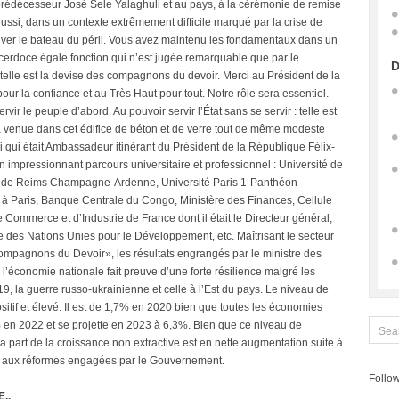
 prédécesseur José Sele Yalaghuli et au pays, à la cérémonie de remise
réussi, dans un contexte extrêmement difficile marqué par la crise de
auver le bateau du péril. Vous avez maintenu les fondamentaux dans un
cerdoce égale fonction qui n’est jugée remarquable que par le
D
 telle est la devise des compagnons du devoir. Merci au Président de la
r la confiance et au Très Haut pour tout. Notre rôle sera essentiel.
ir le peuple d’abord. Au pouvoir servir l’État sans se servir : telle est
 venue dans cet édifice de béton et de verre tout de même modeste
i qui était Ambassadeur itinérant du Président de la République Félix-
 impressionnant parcours universitaire et professionnel : Université de
té de Reims Champagne-Ardenne, Université Paris 1-Panthéon-
à Paris, Banque Centrale du Congo, Ministère des Finances, Cellule
ommerce et d’Industrie de France dont il était le Directeur général,
es Nations Unies pour le Développement, etc. Maîtrisant le secteur
Compagnons du Devoir», les résultats engrangés par le ministre des
l’économie nationale fait preuve d’une forte résilience malgré les
19, la guerre russo-ukrainienne et celle à l’Est du pays. Le niveau de
ositif et élevé. Il est de 1,7% en 2020 bien que toutes les économies
% en 2022 et se projette en 2023 à 6,3%. Bien que ce niveau de
 la part de la croissance non extractive est en nette augmentation suite à
 et aux réformes engagées par le Gouvernement.
Follow
..