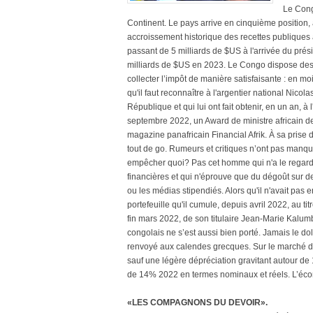
Le Cong
Continent. Le pays arrive en cinquième position
accroissement historique des recettes publiques au
passant de 5 milliards de $US à l'arrivée du pré
milliards de $US en 2023. Le Congo dispose des r
collecter l’impôt de manière satisfaisante : en m
qu'il faut reconnaître à l'argentier national Nic
République et qui lui ont fait obtenir, en un an, à 
septembre 2022, un Award de ministre africain d
magazine panafricain Financial Afrik. À sa prise d
tout de go. Rumeurs et critiques n’ont pas manqué
empêcher quoi? Pas cet homme qui n'a le regard q
financières et qui n'éprouve que du dégoût sur
ou les médias stipendiés. Alors qu'il n'avait pas
portefeuille qu'il cumule, depuis avril 2022, au ti
fin mars 2022, de son titulaire Jean-Marie Kalumb
congolais ne s’est aussi bien porté. Jamais le dol
renvoyé aux calendes grecques. Sur le marché d
sauf une légère dépréciation gravitant autour de
de 14% 2022 en termes nominaux et réels. L’écon
«LES COMPAGNONS DU DEVOIR».