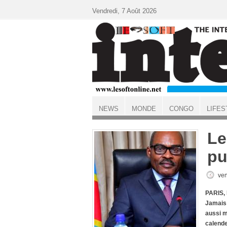
Aller au contenu principal
Vendredi, 7 Août 2026
NEWS
MONDE
CONGO
LIFES
ACCUEIL
Le
pu
ven
PARIS,
Jamais 
aussi m
calend