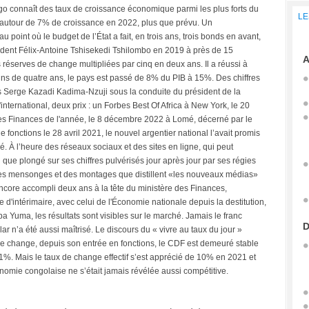
o connaît des taux de croissance économique parmi les plus forts du
LE
, autour de 7% de croissance en 2022, plus que prévu. Un
 point où le budget de l’État a fait, en trois ans, trois bonds en avant,
sident Félix-Antoine Tshisekedi Tshilombo en 2019 à près de 15
A
éserves de change multipliées par cinq en deux ans. Il a réussi à
oins de quatre ans, le pays est passé de 8% du PIB à 15%. Des chiffres
olas Serge Kazadi Kadima-Nzuji sous la conduite du président de la
l'international, deux prix : un Forbes Best Of Africa à New York, le 20
es Finances de l'année, le 8 décembre 2022 à Lomé, décerné par le
e fonctions le 28 avril 2021, le nouvel argentier national l’avait promis
. À l’heure des réseaux sociaux et des sites en ligne, qui peut
ue plongé sur ses chiffres pulvérisés jour après jour par ses régies
 des mensonges et des montages que distillent «les nouveaux médias»
 encore accompli deux ans à la tête du ministère des Finances,
tre d'intérimaire, avec celui de l'Économie nationale depuis la destitution,
a Yuma, les résultats sont visibles sur le marché. Jamais le franc
D
lar n’a été aussi maîtrisé. Le discours du « vivre au taux du jour »
e change, depuis son entrée en fonctions, le CDF est demeuré stable
 1%. Mais le taux de change effectif s’est apprécié de 10% en 2021 et
omie congolaise ne s’était jamais révélée aussi compétitive.