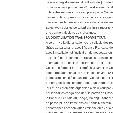
pays a enregistré environ 4 milliards de $US de fl
promotion des opportunités d’investissement et de
différentes réformes mises en place par le Gouve
baisse ou la suppression de certaines taxes, qui 
mécanismes légaux mis en place dans ce secteur. I
après avoir subi les perturbations liées successi
une bonne trajectoire de croissance.
LA DIGITALISATION TRANSFORME TOUT.
À cela, il y a la digitalisation de la collecte de
Grâce au partenariat avec l’Agence Française d
avec l’installation et l’utilisation de nouveaux l
traçabilité des paiements effectués auprès des
informatique de gestion intégrée des droits, taxe
Gestion Intégrée, PGI de l’impôt à la Direction G
connu une augmentation nominale d’environ 65% e
budgétaires ont été dépassées. Ce qui a permis d
performances, on comprend pourquoi Serge Nicol
lors d'une cérémonie organisée à New York par l
personnalités congolaise dont le patron de l’Ins
la Banque Centrale du Congo, Malangu Kabedi Mb
de passé plus de trente ans au Fonds Monétaire 
performances économiques et financières» et a ob