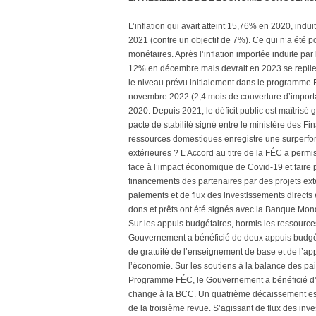
L’inflation qui avait atteint 15,76% en 2020, ind
2021 (contre un objectif de 7%). Ce qui n’a été 
monétaires. Après l’inflation importée induite par 
12% en décembre mais devrait en 2023 se replie
le niveau prévu initialement dans le programme FÉ
novembre 2022 (2,4 mois de couverture d’importat
2020. Depuis 2021, le déficit public est maîtrisé
pacte de stabilité signé entre le ministère des F
ressources domestiques enregistre une surperfor
extérieures ? L’Accord au titre de la FÉC a perm
face à l’impact économique de Covid-19 et faire 
financements des partenaires par des projets ext
paiements et de flux des investissements directs 
dons et prêts ont été signés avec la Banque Mon
Sur les appuis budgétaires, hormis les ressources 
Gouvernement a bénéficié de deux appuis budgéta
de gratuité de l’enseignement de base et de l’ap
l’économie. Sur les soutiens à la balance des pa
Programme FÉC, le Gouvernement a bénéficié d’e
change à la BCC. Un quatrième décaissement est 
de la troisième revue. S’agissant de flux des inv