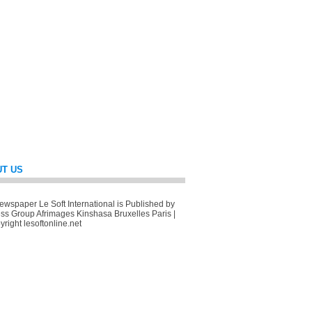
T US
wspaper Le Soft International is Published by
ss Group Afrimages Kinshasa Bruxelles Paris |
right lesoftonline.net