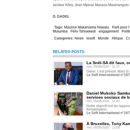
secteur Kitoy, Jean Mpese Masasu Mwanangulu ac
D. DADEI.
Tags:
Maurice Makaniama Nswalu
Parti pour l
Mulumba
Félix Tshisekedi
engagement
Polit
Categories:
News
lesoft
Monde
Afrique
C
RELATED POSTS
La Snél-SA dit faux, c
mer, 05/08/2026 - 11:37
Gérer, c’est prévoir. Mais là
Le Soft International n°16
Daniel Mukoko Samba 
services sociaux de 
mer, 05/08/2026 - 11:43
Notre objectif est de rapproc
formalisation.
Le Soft International n°16
À Bruxelles, Tony Ka
mer, 05/08/2026 - 12:06