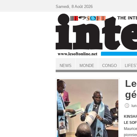
Aller au contenu principal
Samedi, 8 Août 2026
NEWS
MONDE
CONGO
LIFES
ACCUEIL
Le
gé
lun
KINSHA
LE SOF
Maurice
pionnie