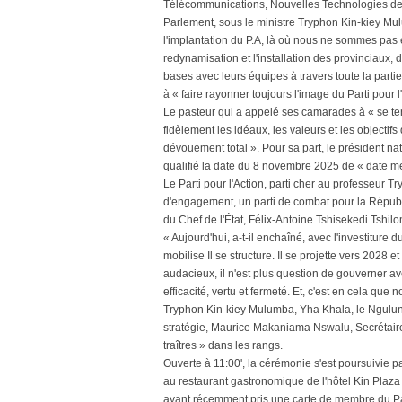
Télécommunications, Nouvelles Technologies de l
Parlement, sous le ministre Tryphon Kin-kiey Mu
l'implantation du P.A, là où nous ne sommes pas 
redynamisation et l'installation des provinciaux,
bases avec leurs équipes à travers toute la partie
à « faire rayonner toujours l'image du Parti pour 
Le pasteur qui a appelé ses camarades à « se ten
fidèlement les idéaux, les valeurs et les objectifs 
dévouement total ». Pour sa part, le président n
qualifié la date du 8 novembre 2025 de « date mém
Le Parti pour l'Action, parti cher au professeur T
d'engagement, un parti de combat pour la Républ
du Chef de l'État, Félix-Antoine Tshisekedi Tshil
« Aujourd'hui, a-t-il enchaîné, avec l'investiture 
mobilise Il se structure. Il se projette vers 2028
audacieux, il n'est plus question de gouverner av
efficacité, vertu et fermeté. Et, c'est en cela que 
Tryphon Kin-kiey Mulumba, Yha Khala, le Ngulun
stratégie, Maurice Makaniama Nswalu, Secrétaire
traîtres » dans les rangs.
Ouverte à 11:00', la cérémonie s'est poursuivie p
au restaurant gastronomique de l'hôtel Kin Plaza
ayant récemment pris une carte de membre du Par