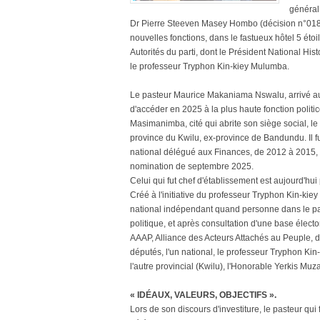
général 
Dr Pierre Steeven Masey Hombo (décision n°01
nouvelles fonctions, dans le fastueux hôtel 5 éto
Autorités du parti, dont le Président National H
le professeur Tryphon Kin-kiey Mulumba.
Le pasteur Maurice Makaniama Nswalu, arrivé au P
d'accéder en 2025 à la plus haute fonction politic
Masimanimba, cité qui abrite son siège social, le
province du Kwilu, ex-province de Bandundu. Il fu
national délégué aux Finances, de 2012 à 2015, 
nomination de septembre 2025.
Celui qui fut chef d'établissement est aujourd'hu
Créé à l'initiative du professeur Tryphon Kin-
national indépendant quand personne dans le pa
politique, et après consultation d'une base élect
AAAP, Alliance des Acteurs Attachés au Peuple, d
députés, l'un national, le professeur Tryphon Ki
l'autre provincial (Kwilu), l'Honorable Yerkis Mu
« IDÉAUX, VALEURS, OBJECTIFS ».
Lors de son discours d'investiture, le pasteur qu