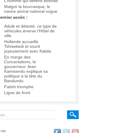
L’homme qui défend Boshab
Malgré la bourrasque, le
navire amiral national vogue
ernier accès :
Adulé et détesté, ce type de
véhicules énerve l’Hôtel de
ville
Hollande accueille
Tshisekedi et sourit
joyeusement avec Kabila
En marge des
Concertations, le
gouverneur Jean
Kamisendu explique sa
politique à la tête du
Bandundu
Fatshi triomphe
Ligne de front
 us: