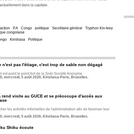
tuellement dans la capitale.
’action
P.A
Congo
politique
Secrétaire général
Tryphon Kin-kiey
ique congolaise
ongo
Kinshasa
Politique
e n'est pas l'étiage, c'est trop de sable non dégagé
 n’est point le point fort de la Snél-Société Anonyme.
70, mercredi, 5 août 2026, Kinshasa-Paris, Bruxelles.
rend visite au GUCE et se préoccupe d'accès aux
base
her les activités informelles de l'administration afin de favoriser leur
70, mercredi, 5 août 2026, Kinshasa-Paris, Bruxelles.
nku Shiku écoute