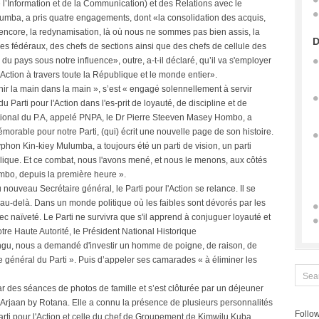
’Information et de la Communication) et des Relations avec le
lumba, a pris quatre engagements, dont «la consolidation des acquis,
encore, la redynamisation, là où nous ne sommes pas bien assis, la
D
 des fédéraux, des chefs de sections ainsi que des chefs de cellule des
 du pays sous notre influence», outre, a-t-il déclaré, qu’il va s'employer
l'Action à travers toute la République et le monde entier».
ir la main dans la main », s’est « engagé solennellement à servir
du Parti pour l'Action dans l'es-prit de loyauté, de discipline et de
ational du P.A, appelé PNPA, le Dr Pierre Steeven Masey Hombo, a
orable pour notre Parti, (qui) écrit une nouvelle page de son histoire.
ryphon Kin-kiey Mulumba, a toujours été un parti de vision, un parti
ique. Et ce combat, nous l'avons mené, et nous le menons, aux côtés
ombo, depuis la première heure ».
du nouveau Secrétaire général, le Parti pour l'Action se relance. Il se
 et au-delà. Dans un monde politique où les faibles sont dévorés par les
ec naïveté. Le Parti ne survivra que s'il apprend à conjuguer loyauté et
notre Haute Autorité, le Président National Historique
gu, nous a demandé d'investir un homme de poigne, de raison, de
 général du Parti ». Puis d’appeler ses camarades « à éliminer les
ar des séances de photos de famille et s’est clôturée par un déjeuner
 Arjaan by Rotana. Elle a connu la présence de plusieurs personnalités
Follow
ti pour l'Action et celle du chef de Groupement de Kimwilu Kuba,