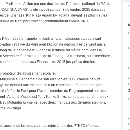
du Parti pour l'Action par une décision du Président national du P.A, le
LE
8/CA/PNPA/SMAS), a été investi samedi 8 novembre 2025 dans ses
iles de Kinshasa, Kin Plaza Arjaan by Rotana, devant les plus Hautes
istorique du Parti pour l'Action, communément appelé PNH,
A
.A en 2009 en simple militant, a franchi plusieurs étapes avant
o-administrative du Parti pour l'Action né depuis près de vingt ans à
 long de la nationale n°1, dans le territoire du même nom, dans la
t Secrétaire fédéral adjoint de la Tshangu, à Kinshasa, puis secrétaire
secrétaire national aux Finances de 2015 jusqu'à sa dernière
i promoteur d'établissement scolaire.
kiey Mulumba au lendemain de son élection en 2006 comme député
ys ne donnait aucune chance à un candidat porté par aucun parti
D
orale fidèle, le Parti pour l'Action, membre du Regroupement politique
ont l'Autorité Morale est Tony Kanku Shiku, compte au-jourd’hui deux
n-kiey Mulumba lui-même, avec deux mandats aux derniers scru-tins,
zama Mu-zinga.
i fut aussi membre des cabinets ministériels des PTNTC (Postes,