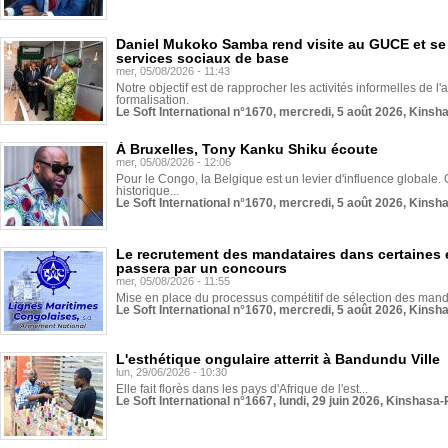
Daniel Mukoko Samba rend visite au GUCE et se
services sociaux de base
mer, 05/08/2026 - 11:43
Notre objectif est de rapprocher les activités informelles de l'
formalisation.
Le Soft International n°1670, mercredi, 5 août 2026, Kinsh
À Bruxelles, Tony Kanku Shiku écoute
mer, 05/08/2026 - 12:06
Pour le Congo, la Belgique est un levier d'influence globale. O
historique...
Le Soft International n°1670, mercredi, 5 août 2026, Kinsh
Le recrutement des mandataires dans certaines 
passera par un concours
mer, 05/08/2026 - 11:55
Mise en place du processus compétitif de sélection des manda
Le Soft International n°1670, mercredi, 5 août 2026, Kinsh
L'esthétique ongulaire atterrit à Bandundu Ville
lun, 29/06/2026 - 10:30
Elle fait florès dans les pays d'Afrique de l'est...
Le Soft International n°1667, lundi, 29 juin 2026, Kinshasa-