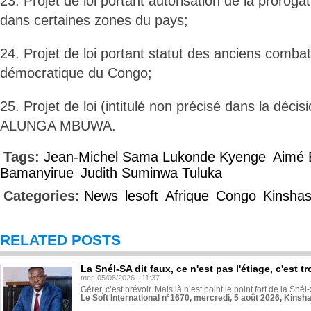
23. Projet de loi portant autorisation de la prorogat
dans certaines zones du pays;
24. Projet de loi portant statut des anciens comba
démocratique du Congo;
25. Projet de loi (intitulé non précisé dans la décisio
ALUNGA MBUWA.
Tags:
Jean-Michel Sama Lukonde Kyenge
Aimé 
Bamanyirue
Judith Suminwa Tuluka
Categories:
News
lesoft
Afrique
Congo
Kinsha
RELATED POSTS
La Snél-SA dit faux, ce n'est pas l'étiage, c'est
mer, 05/08/2026 - 11:37
Gérer, c’est prévoir. Mais là n’est point le point fort de la Sn
Le Soft International n°1670, mercredi, 5 août 2026, Kinsh