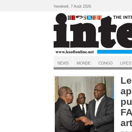
Aller au contenu principal
Vendredi, 7 Août 2026
NEWS
MONDE
CONGO
LIFES
ACCUEIL
Le
ap
pu
FA
ar