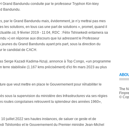
H Grand Bandundu conduite par le professeur Tryphon Kin-kiey
and Bandundu.
s, par le Grand Bandundu mais, évidemment, je n’y mettrai pas mes
tes les solutions, en tous cas une part de solutions », promet, quand il
ctualite.cd, 9 février 2019 - 11:04, RDC : Félix Tshisekedi entamera sa
ndu ») en réponse aux discours que lui adressent le Professeur
 jeunes du Grand Bandundu ayant pris part, sous la direction du
ur le candidat de CACH.
Nicolas Serge Kazadi Kadima-Nzuji, annonce à Top Congo, «un programme
n terre stabilisée (1.167 kms précisément) d'ici fin mars 2023 au plus
ABOU
ure que veut mettre en place le Gouvernement pour réhabiliter le
The Ne
Finpre
és sous la supervision du ministère des Infrastructures via ses régies
© Copy
, les routes congolaises retrouvent la splendeur des années 1960»,
le 10 juillet 2022 ses hautes instances, de saluer ce geste et de
ekedi Tshilombo et le Gouvernement du Premier ministre Jean-Michel