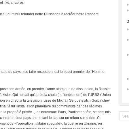
 liké, ci-après :
ut aujourd'hui refonder notre Puissance e recréer notre Respect.
D
entale du pays, «se faire respecter» est le souci premier de l'Homme
spose son armée, en premier, l'arme atomique de dissuasion, la Russie
'exister. Qui ne sait qu'après la chute (l’effondrement) de l'URSS (Union
on en direct à la télévision russe de Mikhaïl Sergueïevitch Gorbatchev
 finalité fut l'installation planétaire du communiste par des régimes
de la propriété privée -, les nouveaux Tsars, Poutine en tête, se sont mis
econstruire leur pays en mettant le cap sur un retour sur scène. Ce
ement de «l'opération militaire spéciale», la guerre en Ukraine, en