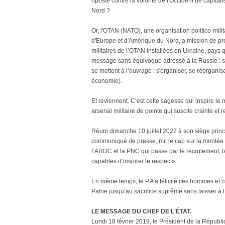
riposte contre la volonté de l'Occident (le capital
Nord ?
Or, l'OTAN (NATO), une organisation politico-mil
d'Europe et d'Amérique du Nord, a mission de pro
militaires de l’OTAN installées en Ukraine, pays 
message sans équivoque adressé à la Russie : s
se mettent à l’ouvrage : s'organiser, se réorgani
économie).
Et reviennent. C’est cette sagesse qui inspire le 
arsenal militaire de pointe qui suscite crainte et r
Réuni dimanche 10 juillet 2022 à son siège princip
communiqué de presse, mit le cap sur la montée e
FARDC et la PNC qui passe par le recrutement, la 
capables d’inspirer le respect».
En même temps, le P.A a félicité ces hommes et 
Patrie jusqu’au sacrifice suprême sans laisser à l
LE MESSAGE DU CHEF DE L'ÉTAT.
Lundi 18 février 2019, le Président de la Républi