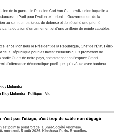
éoricien de la guerre, le Prussien Carl Von Clausewitz selon laquelle «
Instances du Parti pour l’Action exhortent le Gouvernement de la
ion au sein de nos forces de défense et de sécurité une priorité
par la dotation d’un armement et d’une artillerie de pointe capables
cellence Monsieur le Président de la République, Chef de l’État, Félix-
 de la République pour les investissements qu’ils promettent de
la partie Ouest de notre pays, notamment dans l’espace Grand
rmis l’alternance démocratique pacifique qu’a vécue avec bonheur
-kiey Mulumba
n-Kiey Mulumba
Politique
Vie
e n'est pas l'étiage, c'est trop de sable non dégagé
 n’est point le point fort de la Snél-Société Anonyme.
70, mercredi, 5 août 2026, Kinshasa-Paris, Bruxelles.