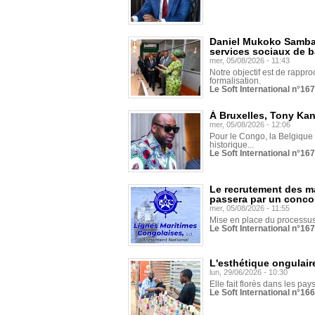
Daniel Mukoko Samba 
services sociaux de 
mer, 05/08/2026 - 11:43
Notre objectif est de rapproc
formalisation.
Le Soft International n°16
À Bruxelles, Tony Ka
mer, 05/08/2026 - 12:06
Pour le Congo, la Belgique e
historique...
Le Soft International n°16
Le recrutement des m
passera par un conco
mer, 05/08/2026 - 11:55
Mise en place du processus 
Le Soft International n°16
L'esthétique ongulaire
lun, 29/06/2026 - 10:30
Elle fait florès dans les pays
Le Soft International n°166