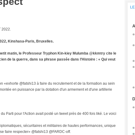
spect
LE
A
T 2022.
 2022, Kinshasa-Paris, Bruxelles.
 petit matin, le Professeur Tryphon Kin-kiey Mulumba @kkmtry cite le
icien de la guerre, dans sa phrase passée dans l’Histoire : « Qui veut
on «exhorte @fatshi13 à faire du recrutement et de la formation au sein
ontée en puissance par la dotation d'un armement et d'une artillerie
D
 du Parti pour l'Action avait posté un tweet près de 400 fois liké. Le voici
plomatiques, sécuritaires et militaires de hautes performances, unique
 se faire respecter» @fatshi13 @FARDC-off.