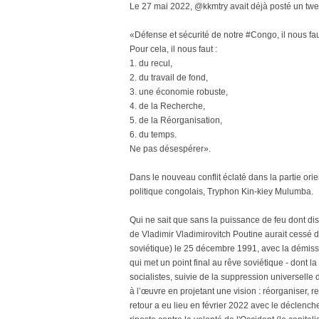
Le 27 mai 2022, @kkmtry avait déjà posté un tweet
«Défense et sécurité de notre #Congo, il nous fa
Pour cela, il nous faut :
1. du recul,
2. du travail de fond,
3. une économie robuste,
4. de la Recherche,
5. de la Réorganisation,
6. du temps.
Ne pas désespérer».
Dans le nouveau conflit éclaté dans la partie ori
politique congolais, Tryphon Kin-kiey Mulumba.
Qui ne sait que sans la puissance de feu dont di
de Vladimir Vladimirovitch Poutine aurait cessé d
soviétique) le 25 décembre 1991, avec la démissi
qui met un point final au rêve soviétique - dont la
socialistes, suivie de la suppression universelle 
à l’œuvre en projetant une vision : réorganiser, r
retour a eu lieu en février 2022 avec le déclench