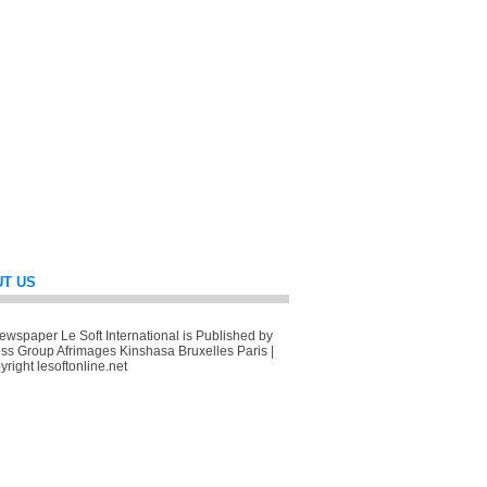
T US
wspaper Le Soft International is Published by
ss Group Afrimages Kinshasa Bruxelles Paris |
right lesoftonline.net