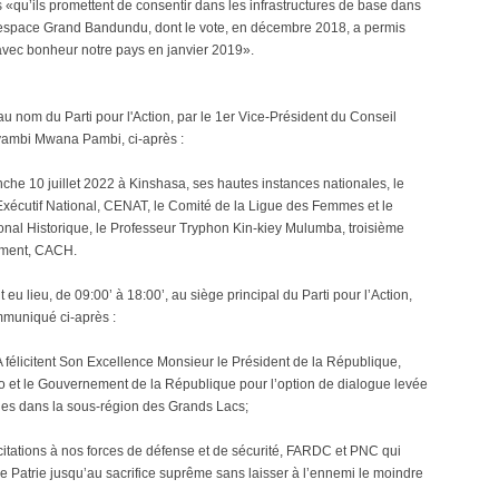
u’ils promettent de consentir dans les infrastructures de base dans
l’espace Grand Bandundu, dont le vote, en décembre 2018, a permis
avec bonheur notre pays en janvier 2019».
u nom du Parti pour l'Action, par le 1er Vice-Président du Conseil
iyambi Mwana Pambi, ci-après :
anche 10 juillet 2022 à Kinshasa, ses hautes instances nationales, le
xécutif National, CENAT, le Comité de la Ligue des Femmes et le
nal Historique, le Professeur Tryphon Kin-kiey Mulumba, troisième
ement, CACH.
eu lieu, de 09:00’ à 18:00’, au siège principal du Parti pour l’Action,
mmuniqué ci-après :
.A félicitent Son Excellence Monsieur le Président de la République,
bo et le Gouvernement de la République pour l’option de dialogue levée
unes dans la sous-région des Grands Lacs;
licitations à nos forces de défense et de sécurité, FARDC et PNC qui
e Patrie jusqu’au sacrifice suprême sans laisser à l’ennemi le moindre