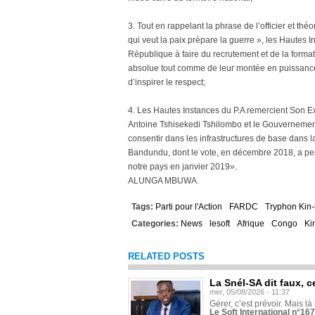
3. Tout en rappelant la phrase de l’officier et th
qui veut la paix prépare la guerre », les Hautes 
République à faire du recrutement et de la format
absolue tout comme de leur montée en puissance 
d’inspirer le respect;
4. Les Hautes Instances du P.A remercient Son Ex
Antoine Tshisekedi Tshilombo et le Gouvernement
consentir dans les infrastructures de base dans 
Bandundu, dont le vote, en décembre 2018, a pe
notre pays en janvier 2019».
ALUNGA MBUWA.
Tags:
Parti pour l'Action
FARDC
Tryphon Kin
Categories:
News
lesoft
Afrique
Congo
Ki
RELATED POSTS
La Snél-SA dit faux, c
mer, 05/08/2026 - 11:37
Gérer, c’est prévoir. Mais là
Le Soft International n°16