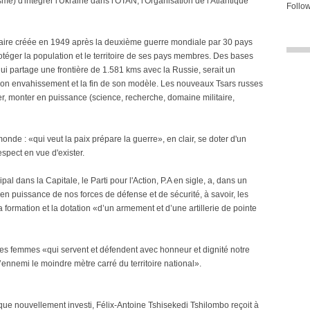
isme) d'intégrer l'Ukraine dans l'OTAN, l'Organisation de l'Atlantique
Follow
itaire créée en 1949 après la deuxième guerre mondiale par 30 pays
téger la population et le territoire de ses pays membres. Des bases
qui partage une frontière de 1.581 kms avec la Russie, serait un
on envahissement et la fin de son modèle. Les nouveaux Tsars russes
ser, monter en puissance (science, recherche, domaine militaire,
monde : «qui veut la paix prépare la guerre», en clair, se doter d'un
espect en vue d'exister.
al dans la Capitale, le Parti pour l'Action, P.A en sigle, a, dans un
n puissance de nos forces de défense et de sécurité, à savoir, les
formation et la dotation «d’un armement et d’une artillerie de pointe
ces femmes «qui servent et défendent avec honneur et dignité notre
’ennemi le moindre mètre carré du territoire national».
que nouvellement investi, Félix-Antoine Tshisekedi Tshilombo reçoit à