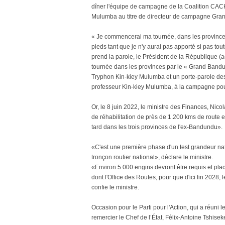
dîner l'équipe de campagne de la Coalition CAC
Mulumba au titre de directeur de campagne Gr
« Je commencerai ma tournée, dans les province
pieds tant que je n'y aurai pas apporté si pas tou
prend la parole, le Président de la République (a
tournée dans les provinces par le « Grand Bandu
Tryphon Kin-kiey Mulumba et un porte-parole des
professeur Kin-kiey Mulumba, à la campagne po
Or, le 8 juin 2022, le ministre des Finances, 
de réhabilitation de près de 1.200 kms de route e
tard dans les trois provinces de l'ex-Bandundu».
«C'est une première phase d'un test grandeur nat
tronçon routier national», déclare le ministre.
«Environ 5.000 engins devront être requis et plac
dont l'Office des Routes, pour que d'ici fin 2028
confie le ministre.
Occasion pour le Parti pour l'Action, qui a réuni 
remercier le Chef de l’État, Félix-Antoine Tshis