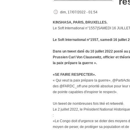
re
dim, 17/07/2022 - 01:54
KINSHASA, PARIS, BRUXELLES.
Le Soft International n°1557|SAMEDI 16 JUILLE
Le Soft International n°1557, samedi 16 juillet
Dans un tweet daté du 10 juillet 2022 posté au
Prussien Carl Von Clausewitz, officier et théor
la paix prépare la guerre ».
«SE FAIRE RESPECTER».
« Qui veut la paix prépare la guerre», @PartiActi
des @FARDC_off une priorité absolue pour leur m
de pointe capables d'inspirer le respect».
Un tweet de nombreuses fois liké et retweeté.
Le 2 juillet 2022, le Président National Historique
:
«Le Congo doit d'urgence se doter des moyens di
moyen de peser, de protéger sa population et de