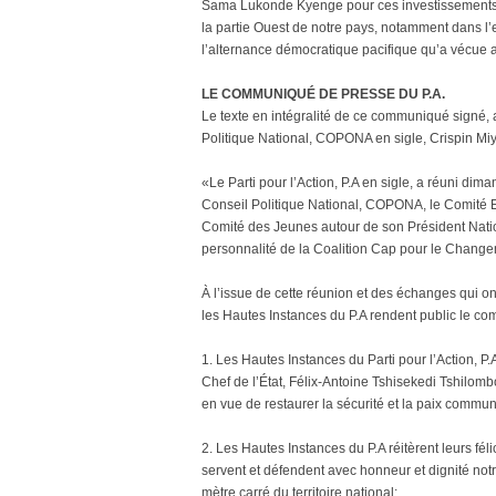
Sama Lukonde Kyenge pour ces investissements «q
la partie Ouest de notre pays, notamment dans 
l’alternance démocratique pacifique qu’a vécue 
LE COMMUNIQUÉ DE PRESSE DU P.A.
Le texte en intégralité de ce communiqué signé, a
Politique National, COPONA en sigle, Crispin M
«Le Parti pour l’Action, P.A en sigle, a réuni dim
Conseil Politique National, COPONA, le Comité E
Comité des Jeunes autour de son Président Natio
personnalité de la Coalition Cap pour le Chang
À l’issue de cette réunion et des échanges qui ont 
les Hautes Instances du P.A rendent public le co
1. Les Hautes Instances du Parti pour l’Action, P
Chef de l’État, Félix-Antoine Tshisekedi Tshilom
en vue de restaurer la sécurité et la paix comm
2. Les Hautes Instances du P.A réitèrent leurs fé
servent et défendent avec honneur et dignité notr
mètre carré du territoire national;