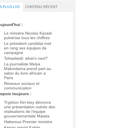
S PLUS LUS
CONTENU RÉCENT
ujourd'hui :
Le ministre Nicolas Kazadi
pulvérise tous les chiffres
Le président candidat met
en rang ses équipes de
campagne
Tshisekedi: what’s next?
La journaliste Melya
Malundama prend part au
salon du livre africain à
Paris
Réseaux sociaux et
communication
epuis toujours :
Tryphon Kin-kiey dénonce
une présentation outrée des
réalisations de l’équipe
gouvernementale Matata
Habemus Premier ministre
Kengo rejoint Kabila