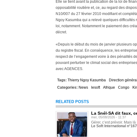
Elle se tient avant la publication de la loi de fin
opposabilité routière et, ce, au regard des disposi
N10/007 du 27 février 2010 modifiant et compléta
Ngoy Kasumba qui a relevé quelques difficultés 
loi, notamment. Notamment le paiement des créan
décret.
«Depuis le début du mois de janvier plusieurs o
du registre fiscal. En conséquence, les entrepri
respect de l’engagement voire à des pénalités de
pouvant perturber le climat social des entreprises»
avec AGENCES.
Tags:
Thierry Ngoy Kasumba
Direction généra
Categories:
News
lesoft
Afrique
Congo
Ki
RELATED POSTS
La Snél-SA dit faux, c
mer, 05/08/2026 - 11:37
Gérer, c’est prévoir. Mais là
Le Soft International n°16