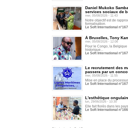
Daniel Mukoko Samba 
services sociaux de 
mer, 05/08/2026 - 11:43
Notre objectif est de rapproc
formalisation.
Le Soft International n°16
À Bruxelles, Tony Ka
mer, 05/08/2026 - 12:06
Pour le Congo, la Belgique e
historique...
Le Soft International n°16
Le recrutement des m
passera par un conco
mer, 05/08/2026 - 11:55
Mise en place du processus 
Le Soft International n°16
L'esthétique ongulaire
lun, 29/06/2026 - 10:30
Elle fait florès dans les pays
Le Soft International n°166