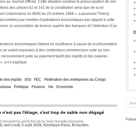
ances au Journal Officiel. Cette situation soulève la préoccupation de son
tions des articles 62 et 142 de la constitution ainsi que de la loi
nt l’ordonnance loi 6840 du 23 octobre 1968 », a poursuivi Thierry
rencontrées par nombre d'opérateurs économiques par rapport à cette
ces, la souscription de licence auprès des banques et l’obtention d’un
D
pérateurs économiques étaient en souffrance à cause de la présentation
ses se voient exposées à des contentieux commerciaux suite au non-
 recouvrement suite au paiement tardif des impôts et des salaires
, a-t-il expliqué.
le des impôts
DGI
FEC
Fédération des entreprises du Congo
nshasa
Politique
Finance
Vie
Economie
e n'est pas l'étiage, c'est trop de sable non dégagé
Follow
 n’est point le point fort de la Snél-Société Anonyme.
70, mercredi, 5 août 2026, Kinshasa-Paris, Bruxelles.