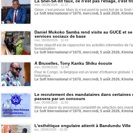
La Snél-SA dit faux, ce n'est pas l'étiage, c'est
mer, 05/08/2026 - 11:37
Gérer, c’est prévoir. Mais là n’est point le point fort de la Sn
Le Soft International n°1670, mercredi, 5 août 2026, Kinsh
Daniel Mukoko Samba rend visite au GUCE et se
services sociaux de base
mer, 05/08/2026 - 11:43
Notre objectif est de rapprocher les activités informelles de l'
formalisation.
Le Soft International n°1670, mercredi, 5 août 2026, Kinsh
À Bruxelles, Tony Kanku Shiku écoute
mer, 05/08/2026 - 12:06
Pour le Congo, la Belgique est un levier d'influence globale. O
historique...
Le Soft International n°1670, mercredi, 5 août 2026, Kinsh
Le recrutement des mandataires dans certaines 
passera par un concours
mer, 05/08/2026 - 11:55
Mise en place du processus compétitif de sélection des manda
Le Soft International n°1670, mercredi, 5 août 2026, Kinsh
L'esthétique ongulaire atterrit à Bandundu Ville
lun, 29/06/2026 - 10:30