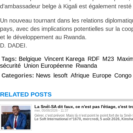
d’ambassadeur belge à Kigali est également resté
Un nouveau tournant dans les relations diplomatiq
pays, avec des implications potentielles sur la coo
et le développement au Rwanda.
D. DADEI.
Tags:
Belgique
Vincent Karega
RDF
M23
Maxim
sécurité
Union Européenne
Rwanda
Categories:
News
lesoft
Afrique
Europe
Congo
RELATED POSTS
La Snél-SA dit faux, ce n'est pas l'étiage, c'est
mer, 05/08/2026 - 11:37
Gérer, c’est prévoir. Mais là n’est point le point fort de la Sn
Le Soft International n°1670, mercredi, 5 août 2026, Kinsh