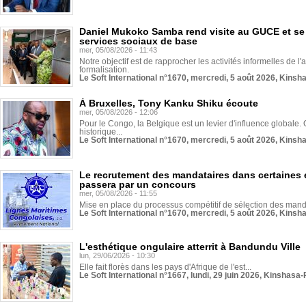
Daniel Mukoko Samba rend visite au GUCE et se
services sociaux de base
mer, 05/08/2026 - 11:43
Notre objectif est de rapprocher les activités informelles de l'
formalisation.
Le Soft International n°1670, mercredi, 5 août 2026, Kinsh
À Bruxelles, Tony Kanku Shiku écoute
mer, 05/08/2026 - 12:06
Pour le Congo, la Belgique est un levier d'influence globale. O
historique...
Le Soft International n°1670, mercredi, 5 août 2026, Kinsh
Le recrutement des mandataires dans certaines 
passera par un concours
mer, 05/08/2026 - 11:55
Mise en place du processus compétitif de sélection des manda
Le Soft International n°1670, mercredi, 5 août 2026, Kinsh
L'esthétique ongulaire atterrit à Bandundu Ville
lun, 29/06/2026 - 10:30
Elle fait florès dans les pays d'Afrique de l'est...
Le Soft International n°1667, lundi, 29 juin 2026, Kinshasa-