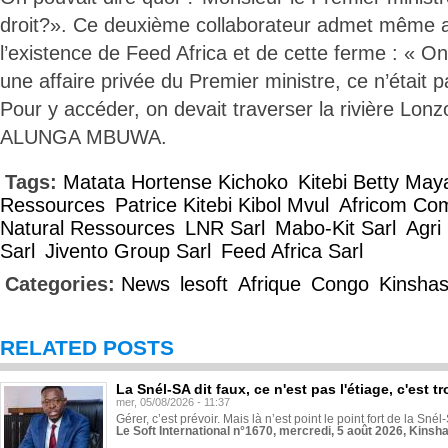
droit?». Ce deuxième collaborateur admet même a
l’existence de Feed Africa et de cette ferme : « On 
une affaire privée du Premier ministre, ce n’était 
Pour y accéder, on devait traverser la rivière Lonz
ALUNGA MBUWA.
Tags:
Matata Hortense Kichoko
Kitebi Betty May
Ressources
Patrice Kitebi Kibol Mvul
Africom Co
Natural Ressources
LNR Sarl
Mabo-Kit Sarl
Agri
Sarl
Jivento Group Sarl
Feed Africa Sarl
Categories:
News
lesoft
Afrique
Congo
Kinsha
RELATED POSTS
La Snél-SA dit faux, ce n'est pas l'étiage, c'est
mer, 05/08/2026 - 11:37
Gérer, c’est prévoir. Mais là n’est point le point fort de la Sn
Le Soft International n°1670, mercredi, 5 août 2026, Kinsh