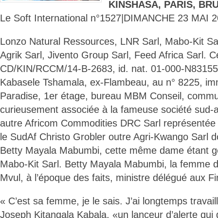
KINSHASA, PARIS, BR
Le Soft International n°1527|DIMANCHE 23 MAI 2
Lonzo Natural Ressources, LNR Sarl, Mabo-Kit Sar
Agrik Sarl, Jivento Group Sarl, Feed Africa Sarl. C
CD/KIN/RCCM/14-B-2683, id. nat. 01-000-N83155
Kabasele Tshamala, ex-Flambeau, au n° 8225, i
Paradise, 1er étage, bureau MBM Conseil, commu
curieusement associée à la fameuse société sud-af
autre Africom Commodities DRC Sarl représenté
le SudAf Christo Grobler outre Agri-Kwango Sarl 
Betty Mayala Mabumbi, cette même dame étant gé
Mabo-Kit Sarl. Betty Mayala Mabumbi, la femme de
Mvul, à l’époque des faits, ministre délégué aux F
« C’est sa femme, je le sais. J’ai longtemps travail
Joseph Kitangala Kabala, «un lanceur d’alerte qui