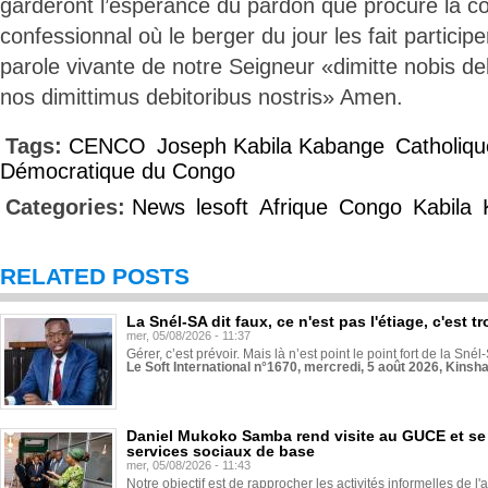
garderont l’espérance du pardon que procure la co
confessionnal où le berger du jour les fait participe
parole vivante de notre Seigneur «dimitte nobis deb
nos dimittimus debitoribus nostris» Amen.
Tags:
CENCO
Joseph Kabila Kabange
Catholiq
Démocratique du Congo
Categories:
News
lesoft
Afrique
Congo
Kabila
RELATED POSTS
La Snél-SA dit faux, ce n'est pas l'étiage, c'est
mer, 05/08/2026 - 11:37
Gérer, c’est prévoir. Mais là n’est point le point fort de la Sn
Le Soft International n°1670, mercredi, 5 août 2026, Kinsh
Daniel Mukoko Samba rend visite au GUCE et se
services sociaux de base
mer, 05/08/2026 - 11:43
Notre objectif est de rapprocher les activités informelles de l'