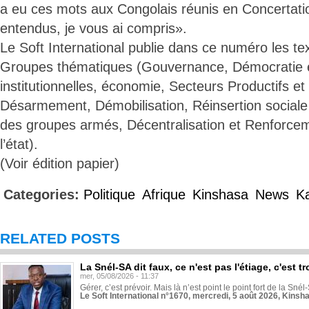
a eu ces mots aux Congolais réunis en Concertati
entendus, je vous ai compris».
Le Soft International publie dans ce numéro les te
Groupes thématiques (Gouvernance, Démocratie 
institutionnelles, économie, Secteurs Productifs e
Désarmement, Démobilisation, Réinsertion sociale
des groupes armés, Décentralisation et Renforceme
l’état).
(Voir édition papier)
Categories:
Politique
Afrique
Kinshasa
News
Ka
RELATED POSTS
La Snél-SA dit faux, ce n'est pas l'étiage, c'est
mer, 05/08/2026 - 11:37
Gérer, c’est prévoir. Mais là n’est point le point fort de la Sn
Le Soft International n°1670, mercredi, 5 août 2026, Kinsh