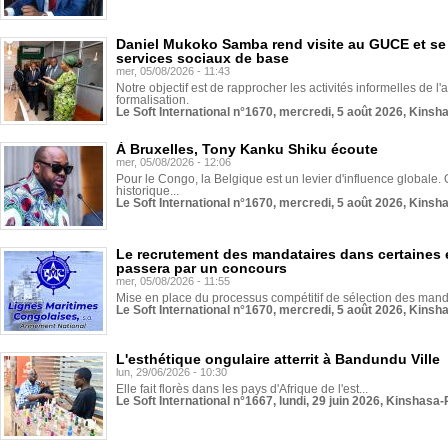
Daniel Mukoko Samba rend visite au GUCE et se
services sociaux de base
mer, 05/08/2026 - 11:43
Notre objectif est de rapprocher les activités informelles de l'
formalisation.
Le Soft International n°1670, mercredi, 5 août 2026, Kinsh
À Bruxelles, Tony Kanku Shiku écoute
mer, 05/08/2026 - 12:06
Pour le Congo, la Belgique est un levier d'influence globale. O
historique...
Le Soft International n°1670, mercredi, 5 août 2026, Kinsh
Le recrutement des mandataires dans certaines 
passera par un concours
mer, 05/08/2026 - 11:55
Mise en place du processus compétitif de sélection des manda
Le Soft International n°1670, mercredi, 5 août 2026, Kinsh
L'esthétique ongulaire atterrit à Bandundu Ville
lun, 29/06/2026 - 10:30
Elle fait florès dans les pays d'Afrique de l'est...
Le Soft International n°1667, lundi, 29 juin 2026, Kinshasa-