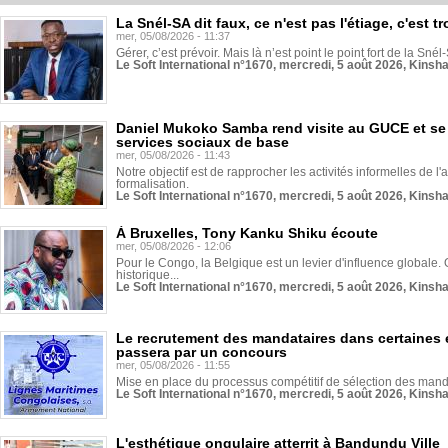
La Snél-SA dit faux, ce n'est pas l'étiage, c'est
mer, 05/08/2026 - 11:37
Gérer, c’est prévoir. Mais là n’est point le point fort de la Sn
Le Soft International n°1670, mercredi, 5 août 2026, Kinsh
Daniel Mukoko Samba rend visite au GUCE et se
services sociaux de base
mer, 05/08/2026 - 11:43
Notre objectif est de rapprocher les activités informelles de l'
formalisation.
Le Soft International n°1670, mercredi, 5 août 2026, Kinsh
À Bruxelles, Tony Kanku Shiku écoute
mer, 05/08/2026 - 12:06
Pour le Congo, la Belgique est un levier d'influence globale. O
historique...
Le Soft International n°1670, mercredi, 5 août 2026, Kinsh
Le recrutement des mandataires dans certaines 
passera par un concours
mer, 05/08/2026 - 11:55
Mise en place du processus compétitif de sélection des manda
Le Soft International n°1670, mercredi, 5 août 2026, Kinsh
L'esthétique ongulaire atterrit à Bandundu Ville