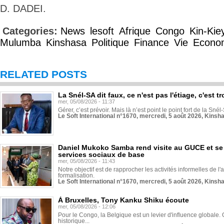
D. DADEI.
Categories:
News
lesoft
Afrique
Congo
Kin-Kie
Mulumba
Kinshasa
Politique
Finance
Vie
Econo
RELATED POSTS
La Snél-SA dit faux, ce n'est pas l'étiage, c'est
mer, 05/08/2026 - 11:37
Gérer, c’est prévoir. Mais là n’est point le point fort de la Sn
Le Soft International n°1670, mercredi, 5 août 2026, Kinsh
Daniel Mukoko Samba rend visite au GUCE et se
services sociaux de base
mer, 05/08/2026 - 11:43
Notre objectif est de rapprocher les activités informelles de l'
formalisation.
Le Soft International n°1670, mercredi, 5 août 2026, Kinsh
À Bruxelles, Tony Kanku Shiku écoute
mer, 05/08/2026 - 12:06
Pour le Congo, la Belgique est un levier d'influence globale. O
historique...