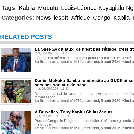
Tags:
Kabila
Mobutu
Louis-Léonce Koyagialo N
Categories:
News
lesoft
Afrique
Congo
Kabila
RELATED POSTS
La Snél-SA dit faux, ce n'est pas l'étiage, c'est
mer, 05/08/2026 - 11:37
Gérer, c’est prévoir. Mais là n’est point le point fort de la Sn
Le Soft International n°1670, mercredi, 5 août 2026, Kinsh
Daniel Mukoko Samba rend visite au GUCE et se
services sociaux de base
mer, 05/08/2026 - 11:43
Notre objectif est de rapprocher les activités informelles de l'
formalisation.
Le Soft International n°1670, mercredi, 5 août 2026, Kinsh
À Bruxelles, Tony Kanku Shiku écoute
mer, 05/08/2026 - 12:06
Pour le Congo, la Belgique est un levier d'influence globale. O
historique...
Le Soft International n°1670, mercredi, 5 août 2026, Kinsh