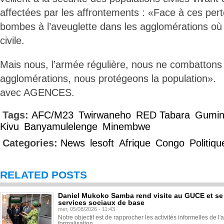
affectées par les affrontements : «Face à ces perte
bombes à l’aveuglette dans les agglomérations où 
civile.
Mais nous, l’armée régulière, nous ne combattons
agglomérations, nous protégeons la population».
avec AGENCES.
Tags:
AFC/M23
Twirwaneho
RED Tabara
Gumi
Kivu
Banyamulelenge
Minembwe
Categories:
News
lesoft
Afrique
Congo
Politiqu
RELATED POSTS
Daniel Mukoko Samba rend visite au GUCE et se
services sociaux de base
mer, 05/08/2026 - 11:43
Notre objectif est de rapprocher les activités informelles de l'
formalisation.