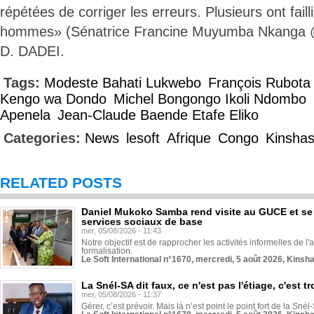
répétées de corriger les erreurs. Plusieurs ont faill
hommes» (Sénatrice Francine Muyumba Nkanga
D. DADEI.
Tags:
Modeste Bahati Lukwebo
François Rubot
Kengo wa Dondo
Michel Bongongo Ikoli Ndombo
Apenela
Jean-Claude Baende Etafe Eliko
Categories:
News
lesoft
Afrique
Congo
Kinsha
RELATED POSTS
Daniel Mukoko Samba rend visite au GUCE et se
services sociaux de base
mer, 05/08/2026 - 11:43
Notre objectif est de rapprocher les activités informelles de l'
formalisation.
Le Soft International n°1670, mercredi, 5 août 2026, Kinsh
La Snél-SA dit faux, ce n'est pas l'étiage, c'est
mer, 05/08/2026 - 11:37
Gérer, c’est prévoir. Mais là n’est point le point fort de la Sn