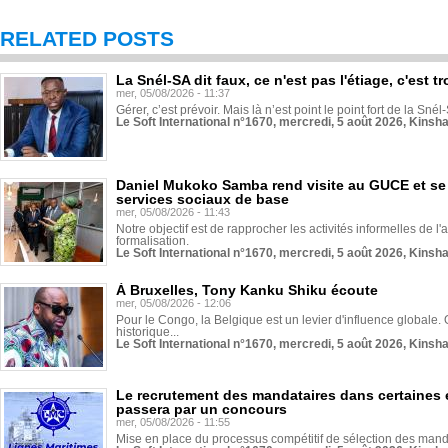
RELATED POSTS
La Snél-SA dit faux, ce n'est pas l'étiage, c'est
mer, 05/08/2026 - 11:37
Gérer, c’est prévoir. Mais là n’est point le point fort de la Sn
Le Soft International n°1670, mercredi, 5 août 2026, Kinsh
Daniel Mukoko Samba rend visite au GUCE et se
services sociaux de base
mer, 05/08/2026 - 11:43
Notre objectif est de rapprocher les activités informelles de l'
formalisation.
Le Soft International n°1670, mercredi, 5 août 2026, Kinsh
À Bruxelles, Tony Kanku Shiku écoute
mer, 05/08/2026 - 12:06
Pour le Congo, la Belgique est un levier d'influence globale. O
historique...
Le Soft International n°1670, mercredi, 5 août 2026, Kinsh
Le recrutement des mandataires dans certaines 
passera par un concours
mer, 05/08/2026 - 11:55
Mise en place du processus compétitif de sélection des manda