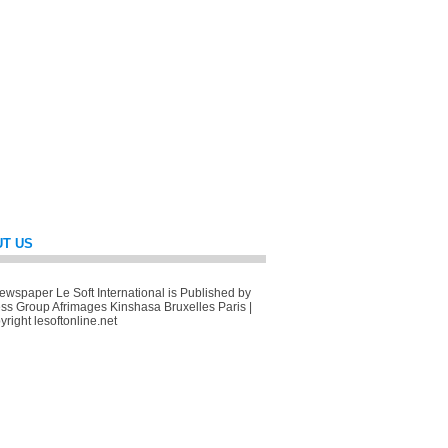
T US
wspaper Le Soft International is Published by
ss Group Afrimages Kinshasa Bruxelles Paris |
right lesoftonline.net