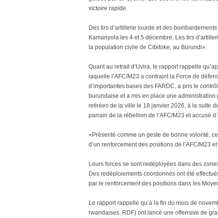
victoire rapide.
Des tirs d’artillerie lourde et des bombardement
Kamanyola les 4 et 5 décembre. Les tirs d’artille
la population civile de Cibitoke, au Burundi».
Quant au retrait d’Uvira, le rapport rappelle qu’a
laquelle l’AFC/M23 a contraint la Force de défen
d’importantes bases des FARDC, a pris le contrôle
burundaise et a mis en place une administration 
retirées de la ville le 18 janvier 2026, à la suite
parrain de la rébellion de l’AFC/M23 et accusé d’
«Présenté comme un geste de bonne volonté, ce re
d’un renforcement des positions de l’AFC/M23 e
Leurs forces se sont redéployées dans des zones 
Des redéploiements coordonnés ont été effectués
par le renforcement des positions dans les Moyens
Le rapport rappelle qu’à la fin du mois de nove
rwandaises, RDF) ont lancé une offensive de gra