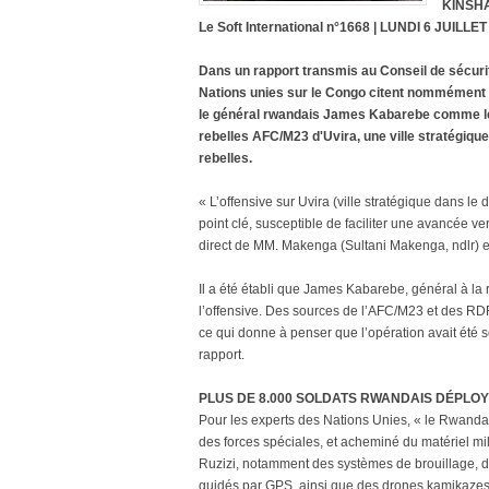
KINSHA
Le Soft International n°1668 | LUNDI 6 JUILLET
Dans un rapport transmis au Conseil de sécur
Nations unies sur le Congo citent nommément
le général rwandais James Kabarebe comme les 
rebelles AFC/M23 d'Uvira, une ville stratégique
rebelles.
« L’offensive sur Uvira (ville stratégique dans le 
point clé, susceptible de faciliter une avancée
direct de MM. Makenga (Sultani Makenga, ndlr)
Il a été établi que James Kabarebe, général à la r
l’offensive. Des sources de l’AFC/M23 et des RDF o
ce qui donne à penser que l’opération avait été 
rapport.
PLUS DE 8.000 SOLDATS RWANDAIS DÉPLOY
Pour les experts des Nations Unies, « le Rwand
des forces spéciales, et acheminé du matériel milit
Ruzizi, notamment des systèmes de brouillage, d
guidés par GPS, ainsi que des drones kamikazes e