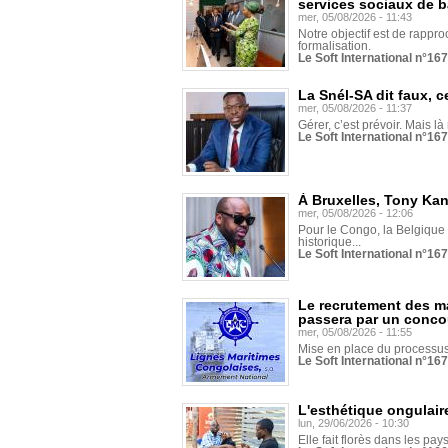
services sociaux de 
mer, 05/08/2026 - 11:43
Notre objectif est de rapproc
formalisation.
Le Soft International n°16
La Snél-SA dit faux, c
mer, 05/08/2026 - 11:37
Gérer, c’est prévoir. Mais là
Le Soft International n°16
À Bruxelles, Tony Ka
mer, 05/08/2026 - 12:06
Pour le Congo, la Belgique e
historique...
Le Soft International n°16
Le recrutement des m
passera par un conco
mer, 05/08/2026 - 11:55
Mise en place du processus 
Le Soft International n°16
L'esthétique ongulaire
lun, 29/06/2026 - 10:30
Elle fait florès dans les pays