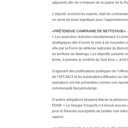
adjacents afin de s’emparer de la plaine de la Ru
L’objectif, écrivent les experts, était de contrai
ne serve de base logistique pour l’approvisionn
«PRÉTENDUE CAMPAGNE DE NETTOYAGE».
« Les avancées réalisées simultanément à Lemer
stratégiques afin d’ouvrir la voie à de nouvelles
ville par la Force de défense nationale du Burun
du territoire de Mwenga. Les objectifs suivants 
terme, à prendre le contrôle du Sud-Kivu », écrit l
S’agissant des justifications publiques de l’offen
de l’AFC/M23 et les publications diffusées sur d
opérations ont été présentées comme une ripost
communauté Banyamulenge.
D’autres allégations faisaient état de la prése
FDNB. « Le Groupe d’experts n’a trouvé aucune 
pour le Rwanda susceptible de justifier une inte
rapport.