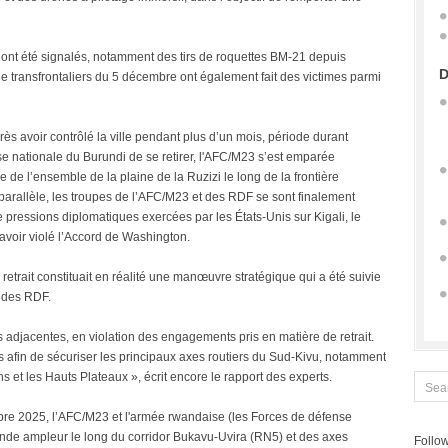
s ont été signalés, notamment des tirs de roquettes BM-21 depuis
D
rie transfrontaliers du 5 décembre ont également fait des victimes parmi
près avoir contrôlé la ville pendant plus d’un mois, période durant
se nationale du Burundi de se retirer, l'AFC/M23 s’est emparée
 de l’ensemble de la plaine de la Ruzizi le long de la frontière
parallèle, les troupes de l’AFC/M23 et des RDF se sont finalement
 de pressions diplomatiques exercées par les États-Unis sur Kigali, le
avoir violé l’Accord de Washington.
trait constituait en réalité une manœuvre stratégique qui a été suivie
t des RDF.
adjacentes, en violation des engagements pris en matière de retrait.
 afin de sécuriser les principaux axes routiers du Sud-Kivu, notamment
 et les Hauts Plateaux », écrit encore le rapport des experts.
mbre 2025, l’AFC/M23 et l'armée rwandaise (les Forces de défense
nde ampleur le long du corridor Bukavu-Uvira (RN5) et des axes
Follow