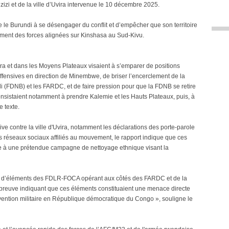
zizi et de la ville d’Uvira intervenue le 10 décembre 2025.
ndre le Burundi à se désengager du conflit et d’empêcher que son territoire
ement des forces alignées sur Kinshasa au Sud-Kivu.
a et dans les Moyens Plateaux visaient à s’emparer de positions
 offensives en direction de Minembwe, de briser l’encerclement de la
di (FDNB) et les FARDC, et de faire pression pour que la FDNB se retire
consistaient notamment à prendre Kalemie et les Hauts Plateaux, puis, à
e texte.
sive contre la ville d'Uvira, notamment les déclarations des porte-parole
es réseaux sociaux affiliés au mouvement, le rapport indique que ces
e à une prétendue campagne de nettoyage ethnique visant la
nce d’éléments des FDLR-FOCA opérant aux côtés des FARDC et de la
preuve indiquant que ces éléments constituaient une menace directe
rvention militaire en République démocratique du Congo », souligne le