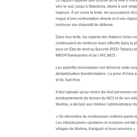
Le rapport rappelle que la prise de la ville d’Uv
vers le sud, jusqu’à Makobola, située à une vingt
majeure. À en croire le texte, les accusations réci
risque d’une confrontation directe et d’une région
renforcer son dispositif de défense.
Dans leur texte, les experts des Nations Unies i
continuaient de renforcer leurs effectifs dans la 
pour un État de droit au Burundi (RED-Tabara) et
MRDP/Twirwaneho et de l’AFC/M23.
Les autorités burundaises ont dénoncé cette coop
déstabilisation transfrontalière. La prise d'Uvira
et du Sud-Kivu.
Il faut signaler qu'au moins dix-huit personnes 
bombardements de drones du M23 et de ses alliés
Mulima, a déclaré aux médias l’administrateur du
« On dénombre de nombreuses victimes parmi les 
Les infrastructures sanitaires et scolaires ont été
villages de Mulima, Kangouli et leurs environs », a