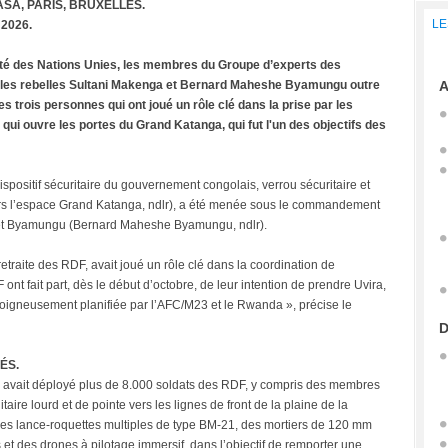
SA, PARIS, BRUXELLES.
LE
 2026.
ité des Nations Unies, les membres du Groupe d’experts des
 les rebelles Sultani Makenga et Bernard Maheshe Byamungu outre
A
trois personnes qui ont joué un rôle clé dans la prise par les
 qui ouvre les portes du Grand Katanga, qui fut l'un des objectifs des
dispositif sécuritaire du gouvernement congolais, verrou sécuritaire et
 vers l’espace Grand Katanga, ndlr), a été menée sous le commandement
 et Byamungu (Bernard Maheshe Byamungu, ndlr).
etraite des RDF, avait joué un rôle clé dans la coordination de
nt fait part, dès le début d’octobre, de leur intention de prendre Uvira,
soigneusement planifiée par l’AFC/M23 et le Rwanda », précise le
D
ÉS.
a avait déployé plus de 8.000 soldats des RDF, y compris des membres
aire lourd et de pointe vers les lignes de front de la plaine de la
es lance-roquettes multiples de type BM-21, des mortiers de 120 mm
t des drones à pilotage immersif, dans l’objectif de remporter une