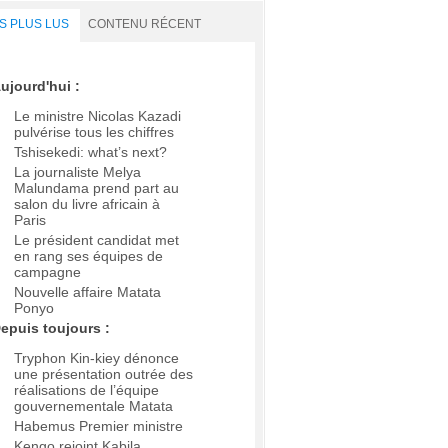
S PLUS LUS
CONTENU RÉCENT
ujourd'hui :
Le ministre Nicolas Kazadi
pulvérise tous les chiffres
Tshisekedi: what’s next?
La journaliste Melya
Malundama prend part au
salon du livre africain à
Paris
Le président candidat met
en rang ses équipes de
campagne
Nouvelle affaire Matata
Ponyo
epuis toujours :
Tryphon Kin-kiey dénonce
une présentation outrée des
réalisations de l’équipe
gouvernementale Matata
Habemus Premier ministre
Kengo rejoint Kabila