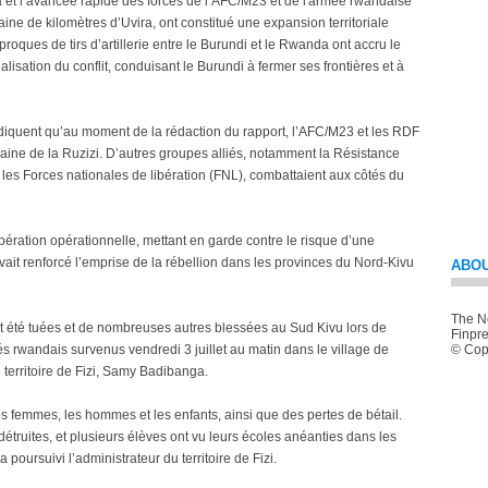
ira et l’avancée rapide des forces de l’AFC/M23 et de l'armée rwandaise
aine de kilomètres d’Uvira, ont constitué une expansion territoriale
proques de tirs d’artillerie entre le Burundi et le Rwanda ont accru le
alisation du conflit, conduisant le Burundi à fermer ses frontières et à
ndiquent qu’au moment de la rédaction du rapport, l’AFC/M23 et les RDF
plaine de la Ruzizi. D’autres groupes alliés, notamment la Résistance
 les Forces nationales de libération (FNL), combattaient aux côtés du
ération opérationnelle, mettant en garde contre le risque d’une
 avait renforcé l’emprise de la rébellion dans les provinces du Nord-Kivu
ABOU
The Ne
ont été tuées et de nombreuses autres blessées au Sud Kivu lors de
Finpre
 rwandais survenus vendredi 3 juillet au matin dans le village de
© Copy
 territoire de Fizi, Samy Badibanga.
femmes, les hommes et les enfants, ainsi que des pertes de bétail.
 détruites, et plusieurs élèves ont vu leurs écoles anéanties dans les
 poursuivi l’administrateur du territoire de Fizi.