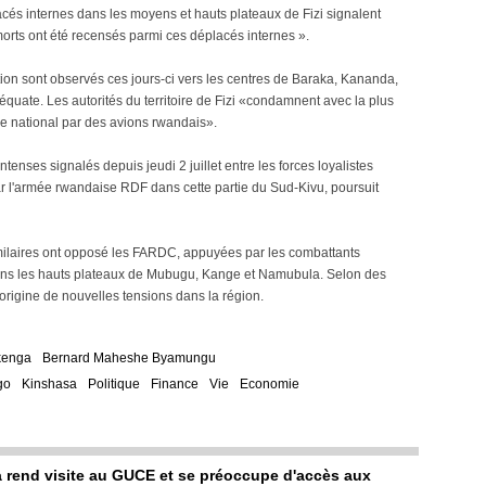
lacés internes dans les moyens et hauts plateaux de Fizi signalent
morts ont été recensés parmi ces déplacés internes ».
ion sont observés ces jours-ci vers les centres de Baraka, Kananda,
quate. Les autorités du territoire de Fizi «condamnent avec la plus
ire national par des avions rwandais».
nses signalés depuis jeudi 2 juillet entre les forces loyalistes
 l'armée rwandaise RDF dans cette partie du Sud-Kivu, poursuit
imilaires ont opposé les FARDC, appuyées par les combattants
ans les hauts plateaux de Mubugu, Kange et Namubula. Selon des
origine de nouvelles tensions dans la région.
kenga
Bernard Maheshe Byamungu
go
Kinshasa
Politique
Finance
Vie
Economie
rend visite au GUCE et se préoccupe d'accès aux