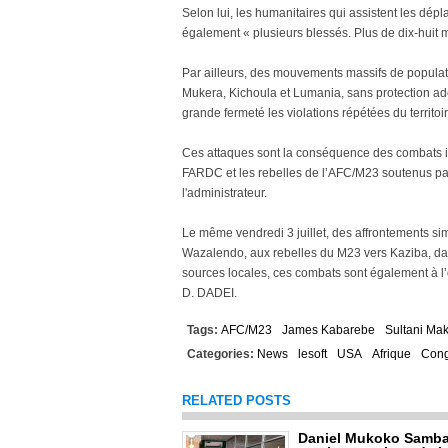
Selon lui, les humanitaires qui assistent les dép
également « plusieurs blessés. Plus de dix-huit 
Par ailleurs, des mouvements massifs de populat
Mukera, Kichoula et Lumania, sans protection adé
grande fermeté les violations répétées du territo
Ces attaques sont la conséquence des combats inte
FARDC et les rebelles de l’AFC/M23 soutenus par
l'administrateur.
Le même vendredi 3 juillet, des affrontements s
Wazalendo, aux rebelles du M23 vers Kaziba, d
sources locales, ces combats sont également à l’
D. DADEI.
Tags:
AFC/M23
James Kabarebe
Sultani Ma
Categories:
News
lesoft
USA
Afrique
Con
RELATED POSTS
Daniel Mukoko Samba 