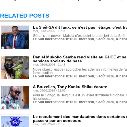
RELATED POSTS
La Snél-SA dit faux, ce n'est pas l'étiage, c'est
mer, 05/08/2026 - 11:37
Gérer, c’est prévoir. Mais là n’est point le point fort de la Sn
Le Soft International n°1670, mercredi, 5 août 2026, Kinsh
Daniel Mukoko Samba rend visite au GUCE et se
services sociaux de base
mer, 05/08/2026 - 11:43
Notre objectif est de rapprocher les activités informelles de l'
formalisation.
Le Soft International n°1670, mercredi, 5 août 2026, Kinsh
À Bruxelles, Tony Kanku Shiku écoute
mer, 05/08/2026 - 12:06
Pour le Congo, la Belgique est un levier d'influence globale. O
historique...
Le Soft International n°1670, mercredi, 5 août 2026, Kinsh
Le recrutement des mandataires dans certaines 
passera par un concours
mer, 05/08/2026 - 11:55