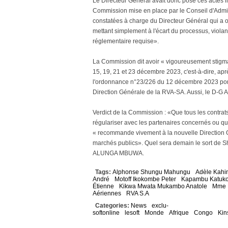
Le Directeur Général avait donc posé ces actes in
Commission mise en place par le Conseil d'Admini
constatées à charge du Directeur Général qui a o
mettant simplement à l'écart du processus, violant
réglementaire requise».
La Commission dit avoir « vigoureusement stigmat
15, 19, 21 et 23 décembre 2023, c'est-à-dire, aprè
l'ordonnance n°23/226 du 12 décembre 2023 port
Direction Générale de la RVA-SA. Aussi, le D-G 
Verdict de la Commission : «Que tous les contrats si
régulariser avec les partenaires concernés ou q
« recommande vivement à la nouvelle Direction G
marchés publics». Quel sera demain le sort de 
ALUNGA MBUWA.
Tags:
Alphonse Shungu Mahungu
Adèle Kahi
André
Motoff Ikokombe Peter
Kapambu Katuko
Étienne
Kikwa Mwata Mukambo Anatole
Mme K
Aériennes
RVA S.A
Categories:
News
exclu-
softonline
lesoft
Monde
Afrique
Congo
Kin