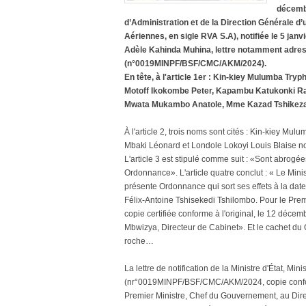
décemb
d’Administration et de la Direction Générale d
Aériennes, en sigle RVA S.A), notifiée le 5 jan
Adèle Kahinda Muhina, lettre notamment adres
(n°0019MINPF/BSF/CMC/AKM/2024).
En tête, à l'article 1er : Kin-kiey Mulumba T
Motoff Ikokombe Peter, Kapambu Katukonki Ra
Mwata Mukambo Anatole, Mme Kazad Tshikeza
À l'article 2, trois noms sont cités : Kin-kiey 
Mbaki Léonard et Londole Lokoyi Louis Blaise no
L'article 3 est stipulé comme suit : «Sont abrogée
Ordonnance». L'article quatre conclut : « Le Minist
présente Ordonnance qui sort ses effets à la date
Félix-Antoine Tshisekedi Tshilombo. Pour le Pre
copie certifiée conforme à l'original, le 12 dé
Mbwizya, Directeur de Cabinet». Et le cachet du 
roche…
La lettre de notification de la Ministre d'État, M
(nr°0019MINPF/BSF/CMC/AKM/2024, copie conform
Premier Ministre, Chef du Gouvernement, au Dire