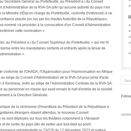
au Secrétaire Général au Portefeuille, au Président a.i du Conseil
il d'Administration de la RVA-SA (afin qu’aucune autorité du pays n'en
de la Ministre d'État en charge du Portefeuille, «exhorte (l'intéressé) à ne
D
onfiance placée (en lui) par les Hautes Autorités de la République»,
ainsi nommé «à procéder à la convocation d'un Conseil d'Administration
ntériner cette nomination ».
r, au Président a.i du Conseil Supérieur du Portefeuille, « qui me lit
eprise entre les mandataires sortants et entrants après la tenue de
dministration ».
cte Uniforme de l'OHADA, l'Organisation pour l'Harmonisation en Afrique
rd au siège du Conseil d'Administration de la RVA-SA pour prise d'acte,
n à Kinshasa, enfin au siège de l'Administration Centrale de la RVA-SA,
ce au personnel en masse qui avait envahi le hall d'entrée de la société
ment à la Direction Générale.
Follow
torique de la cérémonie d'investiture du Président de la République à
gnitaires étrangers étaient attendus, le nouveau Conseil
e se sont déployés sur tous les théâtres notamment à l'Aéroport
e et de sortie du pays afin de veiller que tout était au point.
'ordonnance présidentielle nr 23/226 du 12 décembre 2023 et surtout,