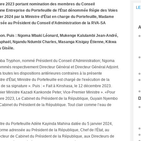
re 2023 portant nomination des membres du Conseil
LE
’une Entreprise du Portefeuille de l’État dénommée Régie des Voies
vier 2024 par la Ministre d’État en charge du Portefeuille, Madame
sée au Président du Conseil d’Administration de la RVA-SA
A
ryphon. Puis : Ngoma Mbaki Léonard, Mukenge Kalulambi Jean-André,
phaël, Ngandu Ndumbi Charles, Masanga Kisigay Étienne, Kikwa
 Gisèle.
Mulumba Tryphon, nommé Président du Conseil d'Administration; Ngoma
mmés respectivement Directeur Général et Directeur Général Adjoint.
s toutes les dispositions antérieures contraires à la présente
re d'État, Ministre du Portefeuille est chargé de l'exécution de la
 de sa signature ». Puis : « Fait à Kinshasa, le 12 décembre 2023.
mier Ministre Kazadi Kankonde Peter, Vice-Premier Ministre ». «Pour
D
cembre 2023, Le Cabinet du Président de la République, Guyain Nyembo
Cabinet du Président de la République. Tout clair comme l’eau de
inistre du Portefeuille Adèle Kayinda Mahina datée du 5 janvier 2024,
e adressée au Président de la République, Chef de l'État, au
cteur de Cabinet du Président de la République, aux Directeurs de