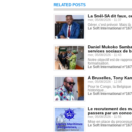
RELATED POSTS
La Snél-SA dit faux, c
mer, 05/08/2026 - 11:37
Gérer, c’est prévoir. Mais là
Le Soft International n°16
Daniel Mukoko Samba 
services sociaux de 
mer, 05/08/2026 - 11:43
Notre objectif est de rapproc
formalisation.
Le Soft International n°16
À Bruxelles, Tony Ka
mer, 05/08/2026 - 12:06
Pour le Congo, la Belgique e
historique...
Le Soft International n°16
Le recrutement des m
passera par un conco
mer, 05/08/2026 - 11:55
Mise en place du processus 
Le Soft International n°16