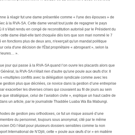
onne à réagir fut une dame présentée comme « l'une des épouses » de
rSec à la RVA-SA. Cette dame venait tout juste de regagner le pays
l s’était rendu en congé de reconstitution autorisé par le Président du
 cette dame était-elle tant choquée dès lors que son mari nommé le 7
é en fonctions plus de deux ans, n'exerçait qu'un mandat politique
ur cela d'une décision de l'État propriétaire « abrogeant », selon la
érieures… ».
ue jour qui passe à la RVA-SA quand l’on ouvre les placards alors que
r Général, la RVA-SA n'était rien d'autre qu'une poule aux œufs d'or. Il
s «multiples conflits avec la délégation syndicale comme avec les
gestion plus que décriées, ce novice dans la gestion d’une entreprise
ni par exacerber les diverses crises qui couvaient au fil de jours au sein
 que stratégique, celui de l’aviation civile », explique un haut cadre de
 dans un article, par le journaliste Thaddée Luaba Wa Ba Mabungi.
thodes de gestion peu orthodoxes, ce fut un risque assuré d’une
re membre du personnel, toujours sous anonymat, cité par le même
l’ancien DG l’était pour plusieurs dossiers sensibles comme la non
port International de N’Djili, cette « poule aux œufs d’or » en matière