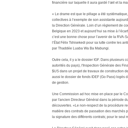
financière sur laquelle il aura gardé l’œil et la m
« Le drame est que le pillage a été systématiqu
collectives à l’exemple de son assistante aujourd
la Direction Générale. Loin d’un règlement de c
Belgique en 2023 et aujourd’hui sa mise à l’écart
c’est une bonne chose pour l’avenir de la RVA-S
l’État Félix Tshisekedi pour sa lutte contre les an
par Thaddée Luaba Wa Ba Mabungi.
Outre cela, il y a le dossier IGF. Dans plusieurs
autorités du pays), l'Inspection Générale des F
$US dans un projet de travaux de construction d
aussi le dossier de fonds IDEF (Go Pass) logés
de gestion.
Une Commission ad hoc mise en place par le Cons
par l'ancien Directeur Général dans la période d
découvertes. «Le non-respect de la procédure requ
matière des contrats de passation des marchés pu
la signature des différents contrats; pour le seu