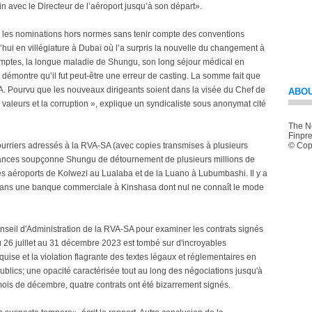
ain avec le Directeur de l’aéroport jusqu’à son départ».
e, les nominations hors normes sans tenir compte des conventions
’hui en villégiature à Dubaï où l’a surpris la nouvelle du changement à
omptes, la longue maladie de Shungu, son long séjour médical en
 démontre qu’il fut peut-être une erreur de casting. La somme fait que
A. Pourvu que les nouveaux dirigeants soient dans la visée du Chef de
ABOU
ti valeurs et la corruption », explique un syndicaliste sous anonymat cité
The Ne
Finpre
 courriers adressés à la RVA-SA (avec copies transmises à plusieurs
© Copy
inances soupçonne Shungu de détournement de plusieurs millions de
es aéroports de Kolwezi au Lualaba et de la Luano à Lubumbashi. Il y a
 dans une banque commerciale à Kinshasa dont nul ne connaît le mode
eil d'Administration de la RVA-SA pour examiner les contrats signés
u 26 juillet au 31 décembre 2023 est tombé sur d'incroyables
ise et la violation flagrante des textes légaux et réglementaires en
blics; une opacité caractérisée tout au long des négociations jusqu'à
l mois de décembre, quatre contrats ont été bizarrement signés.