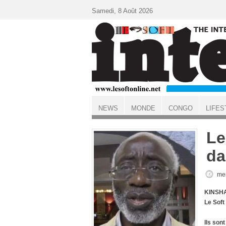
Aller au contenu principal
Samedi, 8 Août 2026
NEWS
MONDE
CONGO
LIFES
ACCUEIL
Le
da
mer
KINSHA
Le Soft
Ils son