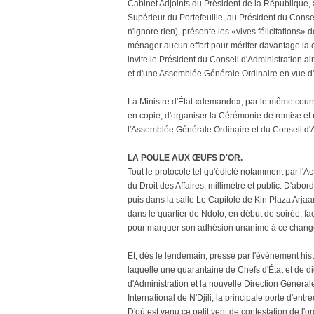
Cabinet Adjoints du Président de la République, 
Supérieur du Portefeuille, au Président du Conse
n'ignore rien), présente les «vives félicitations» 
ménager aucun effort pour mériter davantage la c
invite le Président du Conseil d'Administration 
et d'une Assemblée Générale Ordinaire en vue d'e
La Ministre d'État «demande», par le même courrie
en copie, d'organiser la Cérémonie de remise et r
l'Assemblée Générale Ordinaire et du Conseil d'A
LA POULE AUX ŒUFS D'OR.
Tout le protocole tel qu'édicté notamment par l'A
du Droit des Affaires, millimétré et public. D'abo
puis dans la salle Le Capitole de Kin Plaza Arjaa
dans le quartier de Ndolo, en début de soirée, fa
pour marquer son adhésion unanime à ce change
Et, dès le lendemain, pressé par l'événement his
laquelle une quarantaine de Chefs d'État et de di
d'Administration et la nouvelle Direction Général
International de N'Djili, la principale porte d'entré
D'où est venu ce petit vent de contestation de l