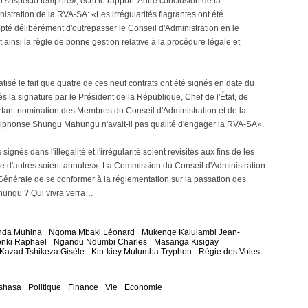
 suspecto tempore», écrit le rapport. Autre conclusion de la
stration de la RVA-SA: «Les irrégularités flagrantes ont été
pté délibérément d'outrepasser le Conseil d'Administration en le
 ainsi la règle de bonne gestion relative à la procédure légale et
isé le fait que quatre de ces neuf contrats ont été signés en date du
s la signature par le Président de la République, Chef de l'État, de
ant nomination des Membres du Conseil d'Administration et de la
Alphonse Shungu Mahungu n'avait-il pas qualité d'engager la RVA-SA».
gnés dans l'illégalité et l'irrégularité soient revisités aux fins de les
ue d'autres soient annulés». La Commission du Conseil d'Administration
énérale de se conformer à la réglementation sur la passation des
Shungu ? Qui vivra verra…
nda Muhina
Ngoma Mbaki Léonard
Mukenge Kalulambi Jean-
nki Raphaël
Ngandu Ndumbi Charles
Masanga Kisigay
azad Tshikeza Gisèle
Kin-kiey Mulumba Tryphon
Régie des Voies
shasa
Politique
Finance
Vie
Economie