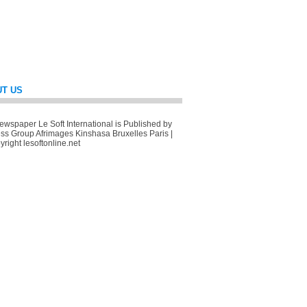
T US
wspaper Le Soft International is Published by
ss Group Afrimages Kinshasa Bruxelles Paris |
right lesoftonline.net