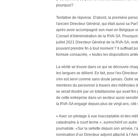
pourquoi?
Tentative de réponse. D'abord, la première pers
l'ancien Directeur Général, qui était aussi sa Pa
après avoir accompagné son mari en Belgique où i
Conseil d'Administration de la RVA-SA. Pourquoi
juillet 2021 Directeur Général de la RVA-SA, rest
pouvant prendre fin à tout moment ? Il suffisait po
formule consacrée, « toutes les dispositions ant
La vérité se trouve dans ce qui se découvre chaq
les langues se délient. En fait, pour l'ex-Directeu
s'en est servi comme sans doute jamais. Outre se
membres du personnel à travers des méthodes de 
se serait illustré par un totalitarisme qui avait fi
de cette entreprise dans un secteur aussi sensible
la RVA-SA engagé depuis plus de vingt ans, cité
« Avec un pilotage à vue inacceptable et des mé
catastrophe à court terme », surenchérit un aut
journaliste. «Sur la sellette depuis son arrivée, 
nomination d’un Directeur adjoint attaché à l’Aéro