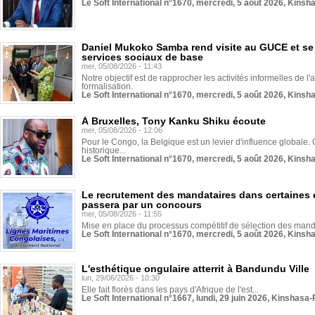
Le Soft International n°1670, mercredi, 5 août 2026, Kinsh
Daniel Mukoko Samba rend visite au GUCE et se
services sociaux de base
mer, 05/08/2026 - 11:43
Notre objectif est de rapprocher les activités informelles de l'
formalisation.
Le Soft International n°1670, mercredi, 5 août 2026, Kinsh
À Bruxelles, Tony Kanku Shiku écoute
mer, 05/08/2026 - 12:06
Pour le Congo, la Belgique est un levier d'influence globale. O
historique...
Le Soft International n°1670, mercredi, 5 août 2026, Kinsh
Le recrutement des mandataires dans certaines 
passera par un concours
mer, 05/08/2026 - 11:55
Mise en place du processus compétitif de sélection des manda
Le Soft International n°1670, mercredi, 5 août 2026, Kinsh
L'esthétique ongulaire atterrit à Bandundu Ville
lun, 29/06/2026 - 10:30
Elle fait florès dans les pays d'Afrique de l'est...
Le Soft International n°1667, lundi, 29 juin 2026, Kinshasa-