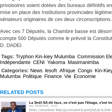
privoisoires soient dotées des bureaux définitifs e
mise en place des Institutions provinciales légitimes
sénateurs originaires de ces deux circonscriptions.
Avec ces 7 Députés, la Chambre basse est désor
compte 500 Députés comme le prévoit la Constitut
D. DADEI.
Tags:
Tryphon Kin-kiey Mulumba
Commission Ele
Indépendante
CENI
Yakoma
Masimanimba
Categories:
News
lesoft
Afrique
Congo
Kin-Kie
Mulumba
Politique
Finance
Vie
Economie
RELATED POSTS
La Snél-SA dit faux, ce n'est pas l'étiage, c'est
mer, 05/08/2026 - 11:37
Gérer, c’est prévoir. Mais là n’est point le point fort de la Sn