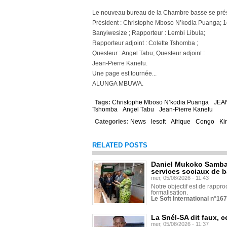
Le nouveau bureau de la Chambre basse se prés
Président : Christophe Mboso N’kodia Puanga; 1er
Banyiwesize ; Rapporteur : Lembi Libula;
Rapporteur adjoint : Colette Tshomba ;
Questeur : Angel Tabu; Questeur adjoint :
Jean-Pierre Kanefu.
Une page est tournée...
ALUNGA MBUWA.
Tags:
Christophe Mboso N’kodia Puanga
JEA
Tshomba
Angel Tabu
Jean-Pierre Kanefu
Categories:
News
lesoft
Afrique
Congo
Ki
RELATED POSTS
Daniel Mukoko Samba 
services sociaux de 
mer, 05/08/2026 - 11:43
Notre objectif est de rapproc
formalisation.
Le Soft International n°16
La Snél-SA dit faux, c
mer, 05/08/2026 - 11:37