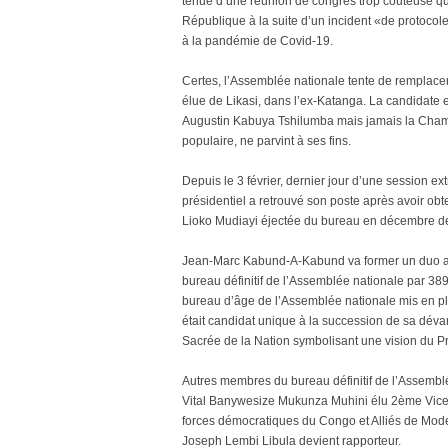
tenue d’une réunion de congrès trop coûteuse qui 
République à la suite d’un incident «de protocole
à la pandémie de Covid-19.
Certes, l’Assemblée nationale tente de remplac
élue de Likasi, dans l’ex-Katanga. La candidate 
Augustin Kabuya Tshilumba mais jamais la Chambr
populaire, ne parvint à ses fins.
Depuis le 3 février, dernier jour d’une session ext
présidentiel a retrouvé son poste après avoir o
Lioko Mudiayi éjectée du bureau en décembre dern
Jean-Marc Kabund-A-Kabund va former un duo a
bureau définitif de l’Assemblée nationale par 389 
bureau d’âge de l’Assemblée nationale mis en p
était candidat unique à la succession de sa déva
Sacrée de la Nation symbolisant une vision du P
Autres membres du bureau définitif de l’Assemblée
Vital Banywesize Mukunza Muhini élu 2ème Vice-
forces démocratiques du Congo et Alliés de Mode
Joseph Lembi Libula devient rapporteur.