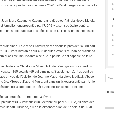
cachait en réalité une tentative de destitution du président de la
» lors de la proclamation en mars 2020 de l’état d’urgence sanitaire lié
D
er Jean-Marc Kabund-A-Kabund par la députée Patricia Nseya Mulela,
est formellement présentée par l’UDPS via son secrétaire général
e basse bloquée par des décisions de justice ou par la mobilisation
raordinaire qui a clôt ses travaux, vent debout, le président a.i du parti
btenu 365 voix favorables sur 493 députés votants et Jeanine Mabunda
ier assiste impuissante à ce que la politique est capable de faire.
vec le député Christophe Mboso N’kodia Pwanga élu président du
voix sur 460 votants (69 bulletins nuls, 8 abstentions). Président du
lace en vue de l’éviction de Jeanine Mabunda Lioko Mudiayi, Mboso
ncière. Mboso et Kabund figuraient dans un ticket présenté par l’Union
résident de la République, Félix-Antoine Tshisekedi Tshilombo.
Follow
 nationale élus le mercredi 3 février :
président (367 voix sur 493). Membre du parti AFDC-A, Alliance des
ste Bahati Lukwebo, élu de la circonscription de Kahele, Sud-Kivu.