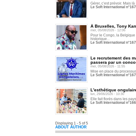
Gérer, c’est prévoir. Mais là
Le Soft International n°16
À Bruxelles, Tony Ka
mer, 05/08/2026 - 12:06
Pour le Congo, la Belgique e
historique...
Le Soft International n°16
Le recrutement des m
passera par un conco
mer, 05/08/2026 - 11:55
Mise en place du processus 
Le Soft International n°16
L'esthétique ongulaire
lun, 29/06/2026 - 10:30
Elle fait florès dans les pays
Le Soft International n°166
Displaying 1 - 5 of 5
ABOUT AUTHOR