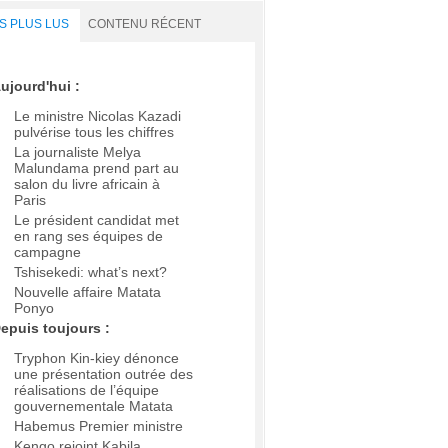
S PLUS LUS
CONTENU RÉCENT
ujourd'hui :
Le ministre Nicolas Kazadi
pulvérise tous les chiffres
La journaliste Melya
Malundama prend part au
salon du livre africain à
Paris
Le président candidat met
en rang ses équipes de
campagne
Tshisekedi: what’s next?
Nouvelle affaire Matata
Ponyo
epuis toujours :
Tryphon Kin-kiey dénonce
une présentation outrée des
réalisations de l’équipe
gouvernementale Matata
Habemus Premier ministre
Kengo rejoint Kabila