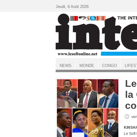
Aller au contenu principal
Jeudi, 6 Août 2026
NEWS
MONDE
CONGO
LIFES
ACCUEIL
Le
la
co
ven
KINSHA
Le Soft