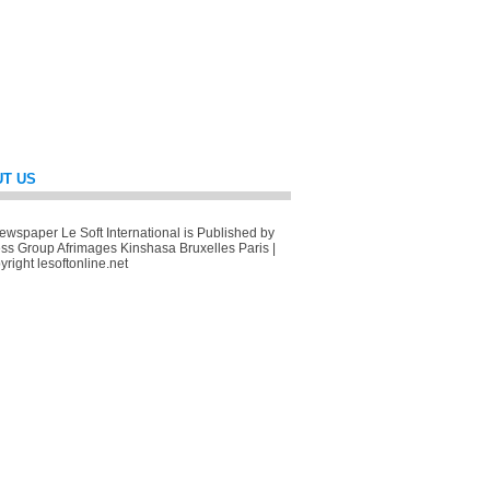
T US
wspaper Le Soft International is Published by
ss Group Afrimages Kinshasa Bruxelles Paris |
right lesoftonline.net