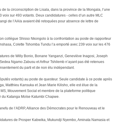
 de la circonscription de Lisala, dans la province de la Mongala, l’une
73 voix sur 493 votants. Deux candidatures - celles d’un autre MLC
ngi de l’AA/a avaient été retoquées pour absence de lettre de
son collègue Shisso Nkongolo à la confrontation au poste de rapporteur
 Kinshasa, Colette Tshomba Tundu l’a emporté avec 239 voix sur les 476
didatures de Willy Bonio, Bonane Yanganzi, Geneviève Inagosi, Joseph
Sedea Ngamo Zabusu et Arthur Tshilemb n’ayant pas été retenues
nsentement du parti et de non élu indépendant.
éputés votants) au poste de questeur. Seule candidate à ce poste après
a, Matthieu Kansuka et Jean Marie Kilisho, elle est élue de la
s du MS, Mouvement Social et membre de la plateforme politique
ur du Katanga Moïse Katumbi Chapwe.
anefu de l’ADRP, Alliance des Démocrates pour le Renouveau et le
ndidatures de Prosper Kabwika, Mukundji Nyembo, Aminata Namasia et