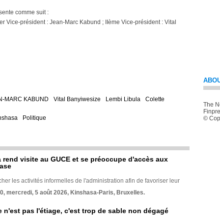
ente comme suit :
 Vice-président : Jean-Marc Kabund ; IIème Vice-président : Vital
ABOU
N-MARC KABUND
Vital Banyiwesize
Lembi Libula
Colette
The Ne
Finpre
nshasa
Politique
© Copy
rend visite au GUCE et se préoccupe d'accès aux
base
her les activités informelles de l'administration afin de favoriser leur
70, mercredi, 5 août 2026, Kinshasa-Paris, Bruxelles.
e n'est pas l'étiage, c'est trop de sable non dégagé