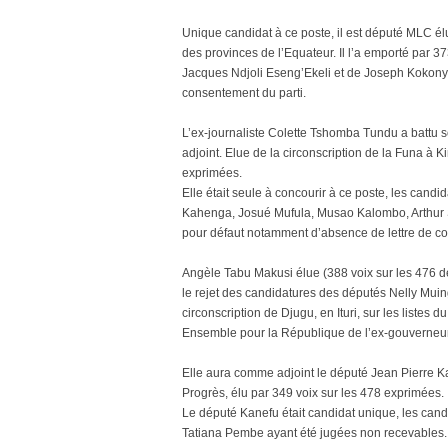
Unique candidat à ce poste, il est député MLC élu
des provinces de l’Equateur. Il l’a emporté par 3
Jacques Ndjoli Eseng’Ekeli et de Joseph Kokonya
consentement du parti.
L’ex-journaliste Colette Tshomba Tundu a battu 
adjoint. Elue de la circonscription de la Funa à
exprimées.
Elle était seule à concourir à ce poste, les can
Kahenga, Josué Mufula, Musao Kalombo, Arthur 
pour défaut notamment d’absence de lettre de co
Angèle Tabu Makusi élue (388 voix sur les 476 d
le rejet des candidatures des députés Nelly Muing
circonscription de Djugu, en Ituri, sur les liste
Ensemble pour la République de l’ex-gouverne
Elle aura comme adjoint le député Jean Pierre K
Progrès, élu par 349 voix sur les 478 exprimées.
Le député Kanefu était candidat unique, les ca
Tatiana Pembe ayant été jugées non recevables.