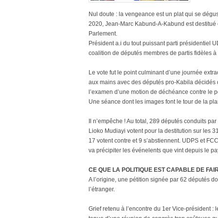
Nul doute : la vengeance est un plat qui se dégust
2020, Jean-Marc Kabund-A-Kabund est destitué 
Parlement.
Président a.i du tout puissant parti présidentie
coalition de députés membres de partis fidèles 
Le vote fut le point culminant d’une journée extr
aux mains avec des députés pro-Kabila décidés
l’examen d’une motion de déchéance contre le por
Une séance dont les images font le tour de la pla
Il n’empêche ! Au total, 289 députés conduits p
Lioko Mudiayi votent pour la destitution sur les 31
17 votent contre et 9 s’abstiennent. UDPS et FCC
va précipiter les événelents que vint depuis le pay
CE QUE LA POLITIQUE EST CAPABLE DE FAIR
A l’origine, une pétition signée par 62 députés 
l’étranger.
Grief retenu à l’encontre du 1er Vice-président : 