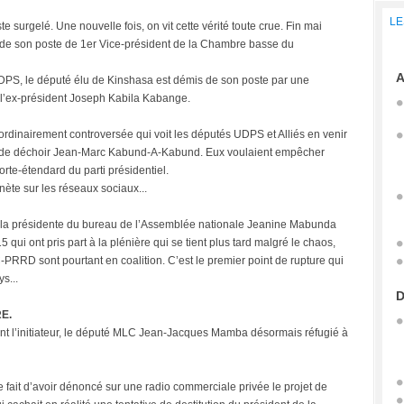
LE
e surgelé. Une nouvelle fois, on vit cette vérité toute crue. Fin mai
de son poste de 1er Vice-président de la Chambre basse du
A
l UDPS, le député élu de Kinshasa est démis de son poste par une
à l’ex-président Joseph Kabila Kabange.
aordinairement controversée qui voit les députés UDPS et Alliés en venir
 de déchoir Jean-Marc Kabund-A-Kabund. Eux voulaient empêcher
te-étendard du parti présidentiel.
nète sur les réseaux sociaux...
ar la présidente du bureau de l’Assemblée nationale Jeanine Mabunda
5 qui ont pris part à la plénière qui se tient plus tard malgré le chaos,
-PRRD sont pourtant en coalition. C’est le premier point de rupture qui
s...
D
E.
dont l’initiateur, le député MLC Jean-Jacques Mamba désormais réfugié à
le fait d’avoir dénoncé sur une radio commerciale privée le projet de