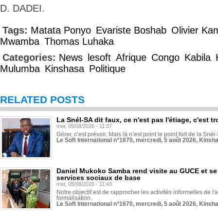
D. DADEI.
Tags:
Matata Ponyo
Evariste Boshab
Olivier Ka
Mwamba
Thomas Luhaka
Categories:
News
lesoft
Afrique
Congo
Kabila
Mulumba
Kinshasa
Politique
RELATED POSTS
La Snél-SA dit faux, ce n'est pas l'étiage, c'est
mer, 05/08/2026 - 11:37
Gérer, c’est prévoir. Mais là n’est point le point fort de la Sn
Le Soft International n°1670, mercredi, 5 août 2026, Kinsh
Daniel Mukoko Samba rend visite au GUCE et se
services sociaux de base
mer, 05/08/2026 - 11:43
Notre objectif est de rapprocher les activités informelles de l'
formalisation.
Le Soft International n°1670, mercredi, 5 août 2026, Kinsh