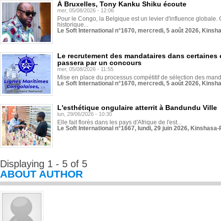
À Bruxelles, Tony Kanku Shiku écoute
mer, 05/08/2026 - 12:06
Pour le Congo, la Belgique est un levier d'influence globale. O
historique...
Le Soft International n°1670, mercredi, 5 août 2026, Kinsh
Le recrutement des mandataires dans certaines 
passera par un concours
mer, 05/08/2026 - 11:55
Mise en place du processus compétitif de sélection des manda
Le Soft International n°1670, mercredi, 5 août 2026, Kinsh
L'esthétique ongulaire atterrit à Bandundu Ville
lun, 29/06/2026 - 10:30
Elle fait florès dans les pays d'Afrique de l'est...
Le Soft International n°1667, lundi, 29 juin 2026, Kinshasa-
Displaying 1 - 5 of 5
ABOUT AUTHOR