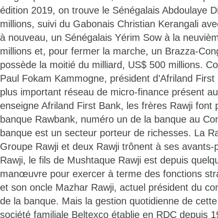
édition 2019, on trouve le Sénégalais Abdoulaye 
millions, suivi du Gabonais Christian Kerangali ave
à nouveau, un Sénégalais Yérim Sow à la neuviè
millions et, pour fermer la marche, un Brazza-Cong
possède la moitié du milliard, US$ 500 millions.
Paul Fokam Kammogne, président d’Afriland First G
plus important réseau de micro-finance présent 
enseigne Afriland First Bank, les frères Rawji font 
banque Rawbank, numéro un de la banque au Cong
banque est un secteur porteur de richesses. La R
Groupe Rawji et deux Rawji trônent à ses avants-
Rawji, le fils de Mushtaque Rawji est depuis quelq
manœuvre pour exercer à terme des fonctions str
et son oncle Mazhar Rawji, actuel président du con
de la banque. Mais la gestion quotidienne de cett
société familiale Beltexco établie en RDC depuis 19