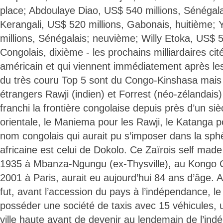
place; Abdoulaye Diao, US$ 540 millions, Sénégala
Kerangali, US$ 520 millions, Gabonais, huitième;
millions, Sénégalais; neuvième; Willy Etoka, US$ 5
Congolais, dixième - les prochains milliardaires ci
américain et qui viennent immédiatement après l
du très couru Top 5 sont du Congo-Kinshasa mais
étrangers Rawji (indien) et Forrest (néo-zélandais)
franchi la frontière congolaise depuis près d’un siè
orientale, le Maniema pour les Rawji, le Katanga p
nom congolais qui aurait pu s’imposer dans la sphè
africaine est celui de Dokolo. Ce Zaïrois self ma
1935 à Mbanza-Ngungu (ex-Thysville), au Kongo Cen
2001 à Paris, aurait eu aujourd’hui 84 ans d’âge.
fut, avant l’accession du pays à l’indépendance, 
posséder une société de taxis avec 15 véhicules, 
ville haute avant de devenir au lendemain de l’ind