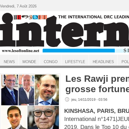
Aller au contenu principal
Vendredi, 7 Août 2026
NEWS
MONDE
CONGO
LIFESTYLE
HEADLINES
POL
ACCUEIL
Les Rawji pre
grosse fortun
jeu, 14/11/2019 - 03:56
KINSHASA, PARIS, BR
International n°1471|J
2019. Dans le Top 10 du 