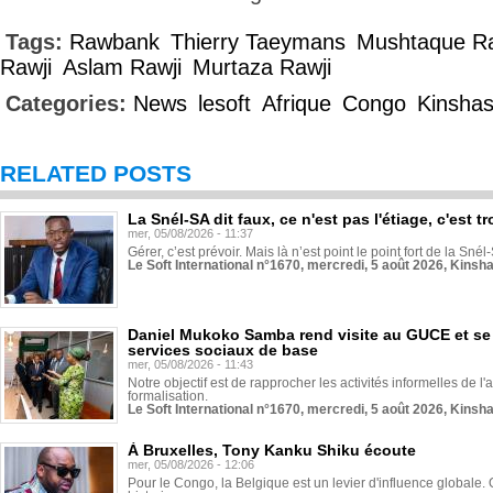
Tags:
Rawbank
Thierry Taeymans
Mushtaque Ra
Rawji
Aslam Rawji
Murtaza Rawji
Categories:
News
lesoft
Afrique
Congo
Kinsha
RELATED POSTS
La Snél-SA dit faux, ce n'est pas l'étiage, c'est
mer, 05/08/2026 - 11:37
Gérer, c’est prévoir. Mais là n’est point le point fort de la Sn
Le Soft International n°1670, mercredi, 5 août 2026, Kinsh
Daniel Mukoko Samba rend visite au GUCE et se
services sociaux de base
mer, 05/08/2026 - 11:43
Notre objectif est de rapprocher les activités informelles de l'
formalisation.
Le Soft International n°1670, mercredi, 5 août 2026, Kinsh
À Bruxelles, Tony Kanku Shiku écoute
mer, 05/08/2026 - 12:06
Pour le Congo, la Belgique est un levier d'influence globale. O