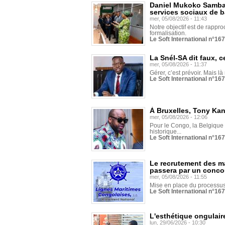
Daniel Mukoko Samba 
services sociaux de 
mer, 05/08/2026 - 11:43
Notre objectif est de rapproc
formalisation.
Le Soft International n°16
La Snél-SA dit faux, c
mer, 05/08/2026 - 11:37
Gérer, c’est prévoir. Mais là
Le Soft International n°16
À Bruxelles, Tony Ka
mer, 05/08/2026 - 12:06
Pour le Congo, la Belgique e
historique...
Le Soft International n°16
Le recrutement des m
passera par un conco
mer, 05/08/2026 - 11:55
Mise en place du processus 
Le Soft International n°16
L'esthétique ongulaire
lun, 29/06/2026 - 10:30