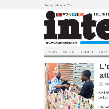
Aller au contenu principal
Jeudi, 6 Août 2026
NEWS
MONDE
CONGO
LIFES
ACCUEIL
L'
at
lun
KINSHA
Le Soft
Elle fa