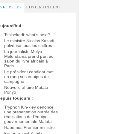
S PLUS LUS
CONTENU RÉCENT
ujourd'hui :
Tshisekedi: what’s next?
Le ministre Nicolas Kazadi
pulvérise tous les chiffres
La journaliste Melya
Malundama prend part au
salon du livre africain à
Paris
Le président candidat met
en rang ses équipes de
campagne
Nouvelle affaire Matata
Ponyo
epuis toujours :
Tryphon Kin-kiey dénonce
une présentation outrée des
réalisations de l’équipe
gouvernementale Matata
Habemus Premier ministre
Kengo rejoint Kabila