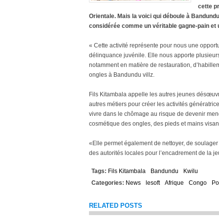
cette p
Orientale. Mais la voici qui déboule à Bandundu 
considérée comme un véritable gagne-pain et 
« Cette activité représente pour nous une opportun
délinquance juvénile. Elle nous apporte plusieu
notamment en matière de restauration, d’habilleme
ongles à Bandundu villz.
Fils Kitambala appelle les autres jeunes désœuvr
autres métiers pour créer les activités génératri
vivre dans le chômage au risque de devenir mendia
cosmétique des ongles, des pieds et mains visant 
«Elle permet également de nettoyer, de soulager l
des autorités locales pour l’encadrement de la 
Tags:
Fils Kitambala
Bandundu
Kwilu
Categories:
News
lesoft
Afrique
Congo
Po
RELATED POSTS