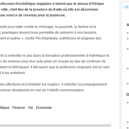
rofession d’esthétique ongulaire n'atteint pas le niveau d'Afrique
LE
ville, chef-lieu de la province du Kwilu où elle est désormais
une source de revenus pour la jeunesse.
A
ité pour lutter contre le chômage, la pauvreté, la famine et la
rs avantages devant nous permettre de subvenir à nos besoins,
nt et autres », confie Fils Kitambala, esthéticien et soigneur des
és à emboîter le pas dans la formation professionnelle d’esthétique et
ces de revenus pour leur auto-prise en charge au lieu de continuer de
nt et délinquant. Il fait savoir que la profession ongulaire est un soin
à les entretenir.
es affections et d’embellir les ongles». Il sollicite l’accompagnement
jeunesse désœuvrée en vue de l’intérêt communautaire.
D
litique
Finance
Vie
Economie