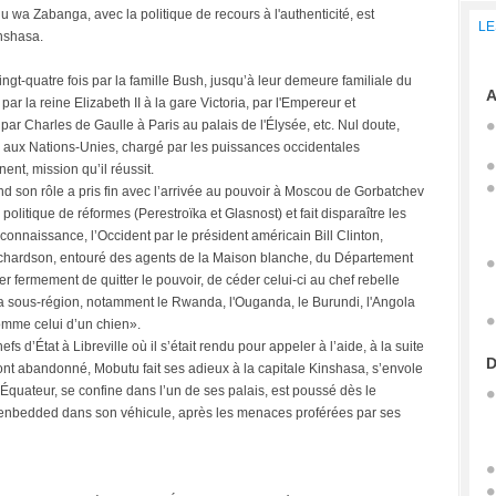
 wa Zabanga, avec la politique de recours à l'authenticité, est
LE
nshasa.
t-quatre fois par la famille Bush, jusqu’à leur demeure familiale du
A
ar la reine Elizabeth II à la gare Victoria, par l'Empereur et
 par Charles de Gaulle à Paris au palais de l'Élysée, etc. Nul doute,
aux Nations-Unies, chargé par les puissances occidentales
nt, mission qu’il réussit.
d son rôle a pris fin avec l’arrivée au pouvoir à Moscou de Gorbatchev
litique de réformes (Perestroïka et Glasnost) et fait disparaître les
econnaissance, l’Occident par le président américain Bill Clinton,
ichardson, entouré des agents de la Maison blanche, du Département
r fermement de quitter le pouvoir, de céder celui-ci au chef rebelle
a sous-région, notamment le Rwanda, l'Ouganda, le Burundi, l'Angola
comme celui d’un chien».
d’État à Libreville où il s’était rendu pour appeler à l’aide, à la suite
D
nt abandonné, Mobutu fait ses adieux à la capitale Kinshasa, s’envole
’Équateur, se confine dans l’un de ses palais, est poussé dès le
enbedded dans son véhicule, après les menaces proférées par ses