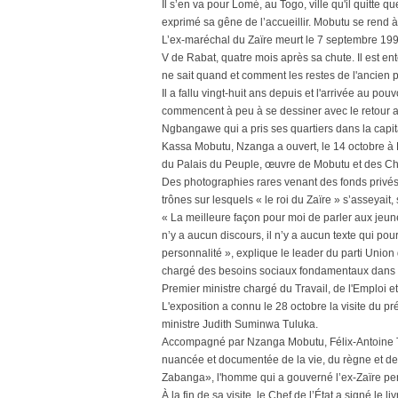
Il s’en va pour Lomé, au Togo, ville qu'il quitt
exprimé sa gêne de l’accueillir. Mobutu se rend à
L’ex-maréchal du Zaïre meurt le 7 septembre 1997
V de Rabat, quatre mois après sa chute. Il est e
ne sait quand et comment les restes de l'ancien p
Il a fallu vingt-huit ans depuis et l'arrivée au p
commencent à peu à se dessiner avec le retour 
Ngbangawe qui a pris ses quartiers dans la capita
Kassa Mobutu, Nzanga a ouvert, le 14 octobre à 
du Palais du Peuple, œuvre de Mobutu et des Chin
Des photographies rares venant des fonds privés
trônes sur lesquels « le roi du Zaïre » s’asseyai
« La meilleure façon pour moi de parler aux jeune
n’y a aucun discours, il n’y a aucun texte qui pour
personnalité », explique le leader du parti Unio
chargé des besoins sociaux fondamentaux dans l
Premier ministre chargé du Travail, de l'Emploi et
L'exposition a connu le 28 octobre la visite du p
ministre Judith Suminwa Tuluka.
Accompagné par Nzanga Mobutu, Félix-Antoine Tsh
nuancée et documentée de la vie, du règne et 
Zabanga», l'homme qui a gouverné l’ex-Zaïre pen
À la fin de sa visite, le Chef de l’État a signé le