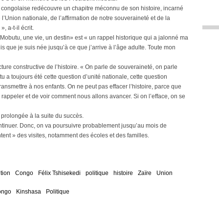
n congolaise redécouvre un chapitre méconnu de son histoire, incarné
l’Union nationale, de l’affirmation de notre souveraineté et de la
 a-t-il écrit.
obutu, une vie, un destin» est « un rappel historique qui a jalonné ma
uis que je suis née jusqu’à ce que j’arrive à l’âge adulte. Toute mon
ture constructive de l’histoire. « On parle de souveraineté, on parle
tu a toujours été cette question d’unité nationale, cette question
t transmettre à nos enfants. On ne peut pas effacer l’histoire, parce que
 rappeler et de voir comment nous allons avancer. Si on l’efface, on se
t prolongée à la suite du succès.
ntinuer. Donc, on va poursuivre probablement jusqu’au mois de
ent » des visites, notamment des écoles et des familles.
tion
Congo
Félix Tshisekedi
politique
histoire
Zaïre
Union
ongo
Kinshasa
Politique