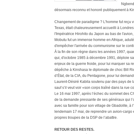
Ngbendu
désormais reconnu et honoré publiquement à Ki
Changement de paradigme ? L'homme fut reçu ving
Texas, était chaleureusement accueilli à Londres p
l'Impératrice Hirohito du Japon au bas de l'avion,
Mobutu fut un immense homme en Afrique, adulé 
d'empêcher l'arrivée du communisme sur le contine
À la fin de son règne dans les années 1997, quan
qui, d'octobre 1985 à décembre 1991, déploie sa po
enjeux de la guerre froide, pour lui marquer sa r
dépêche à Kinshasa le diplomate de choc Bill R
d’État, de la CIA, du Pentagone, pour lui demande
Laurent-Désiré Kabila soutenu par des pays de l
sauf s’il veut voir «son corps traîné dans la rue 
Le 16 mai 1997, après l’échec du sommet des Chefs 
de la demande pressante de ses généraux qui l’o
avec sa famille pour son village de Gbadolite, à l
lendemain 17 mai, de reprendre un avion-cargo 
propres troupes de la DSP de l’abattre.
RETOUR DES RESTES.