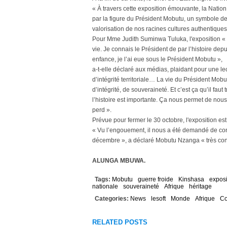
« À travers cette exposition émouvante, la Natio
par la figure du Président Mobutu, un symbole de 
valorisation de nos racines cultures authentiques »,
Pour Mme Judith Suminwa Tuluka, l'exposition « M
vie. Je connais le Président de par l’histoire dep
enfance, je l’ai eue sous le Président Mobutu »,
a-t-elle déclaré aux médias, plaidant pour une lec
d’intégrité territoriale… La vie du Président Mobu
d’intégrité, de souveraineté. Et c’est ça qu’il fau
l’histoire est importante. Ça nous permet de nous
perd ».
Prévue pour fermer le 30 octobre, l'exposition es
« Vu l’engouement, il nous a été demandé de co
décembre », a déclaré Mobutu Nzanga « très cont
ALUNGA MBUWA.
Tags:
Mobutu
guerre froide
Kinshasa
exposi
nationale
souveraineté
Afrique
héritage
Categories:
News
lesoft
Monde
Afrique
C
RELATED POSTS