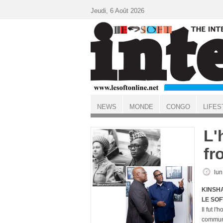
Aller au contenu principal
Jeudi, 6 Août 2026
NEWS
MONDE
CONGO
LIFES
ACCUEIL
L'
fr
lun
KINSHA
LE SOF
Il fut l
commun