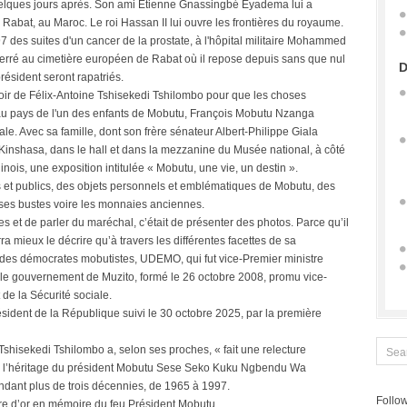
e quelques jours après. Son ami Étienne Gnassingbé Eyadema lui a
 Rabat, au Maroc. Le roi Hassan II lui ouvre les frontières du royaume.
 des suites d'un cancer de la prostate, à l'hôpital militaire Mohammed
nterré au cimetière européen de Rabat où il repose depuis sans que nul
D
résident seront rapatriés.
ouvoir de Félix-Antoine Tshisekedi Tshilombo pour que les choses
au pays de l'un des enfants de Mobutu, François Mobutu Nzanga
le. Avec sa famille, dont son frère sénateur Albert-Philippe Giala
Kinshasa, dans le hall et dans la mezzanine du Musée national, à côté
ois, une exposition intitulée « Mobutu, une vie, un destin ».
 et publics, des objets personnels et emblématiques de Mobutu, des
t, ses bustes voire les monnaies anciennes.
s et de parler du maréchal, c’était de présenter des photos. Parce qu’il
ra mieux le décrire qu’à travers les différentes facettes de sa
n des démocrates mobutistes, UDEMO, qui fut vice-Premier ministre
e gouvernement de Muzito, formé le 26 octobre 2008, promu vice-
 de la Sécurité sociale.
résident de la République suivi le 30 octobre 2025, par la première
isekedi Tshilombo a, selon ses proches, « fait une relecture
de l’héritage du président Mobutu Sese Seko Kuku Ngbendu Wa
dant plus de trois décennies, de 1965 à 1997.
Follow
 livre d’or en mémoire du feu Président Mobutu.