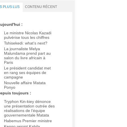
S PLUS LUS
CONTENU RÉCENT
ujourd'hui :
Le ministre Nicolas Kazadi
pulvérise tous les chiffres
Tshisekedi: what’s next?
La journaliste Melya
Malundama prend part au
salon du livre africain à
Paris
Le président candidat met
en rang ses équipes de
campagne
Nouvelle affaire Matata
Ponyo
epuis toujours :
Tryphon Kin-kiey dénonce
une présentation outrée des
réalisations de l’équipe
gouvernementale Matata
Habemus Premier ministre
Kengo rejoint Kabila