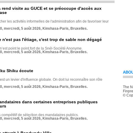
rend visite au GUCE et se préoccupe d'accès aux
base
her les activités informelles de l'administration afin de favoriser leur
70, mercredi, 5 août 2026, Kinshasa-Paris, Bruxelles.
e n'est pas l'étiage, c'est trop de sable non dégagé
 n’est point le point fort de la Snél-Société Anonyme.
70, mercredi, 5 août 2026, Kinshasa-Paris, Bruxelles.
nku Shiku écoute
ABOU
st un levier d'influence globale. On doit lui reconnaître son rôle
70, mercredi, 5 août 2026, Kinshasa-Paris, Bruxelles.
The Ne
Finpre
© Copy
andataires dans certaines entreprises publiques
urs
compétitif de sélection des mandataires publics.
70, mercredi, 5 août 2026, Kinshasa-Paris, Bruxelles.