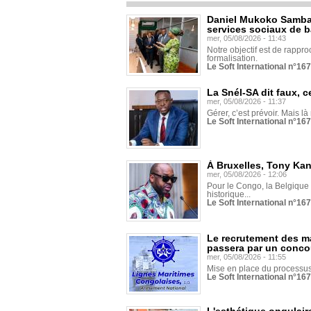
Daniel Mukoko Samba 
services sociaux de 
mer, 05/08/2026 - 11:43
Notre objectif est de rapproc
formalisation.
Le Soft International n°16
La Snél-SA dit faux, c
mer, 05/08/2026 - 11:37
Gérer, c’est prévoir. Mais là
Le Soft International n°16
À Bruxelles, Tony Ka
mer, 05/08/2026 - 12:06
Pour le Congo, la Belgique e
historique...
Le Soft International n°16
Le recrutement des m
passera par un conco
mer, 05/08/2026 - 11:55
Mise en place du processus 
Le Soft International n°16