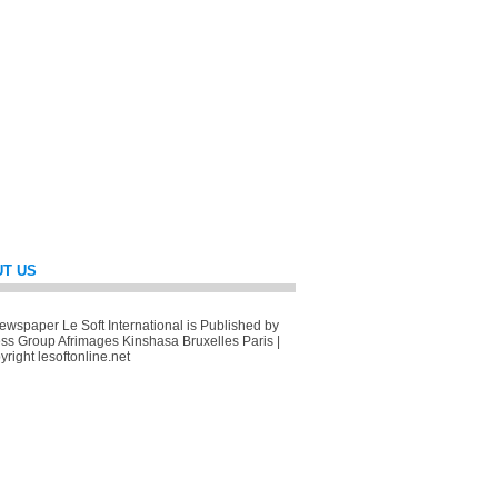
T US
wspaper Le Soft International is Published by
ss Group Afrimages Kinshasa Bruxelles Paris |
right lesoftonline.net