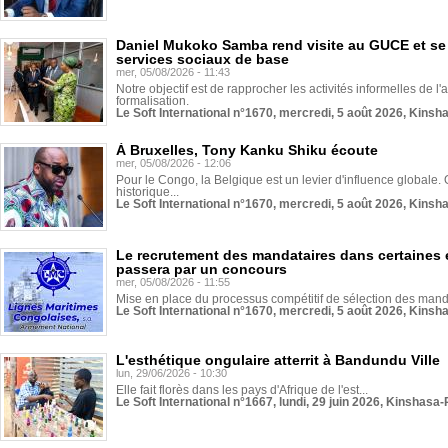
Daniel Mukoko Samba rend visite au GUCE et se
services sociaux de base
mer, 05/08/2026 - 11:43
Notre objectif est de rapprocher les activités informelles de l'
formalisation.
Le Soft International n°1670, mercredi, 5 août 2026, Kinsh
À Bruxelles, Tony Kanku Shiku écoute
mer, 05/08/2026 - 12:06
Pour le Congo, la Belgique est un levier d'influence globale. O
historique...
Le Soft International n°1670, mercredi, 5 août 2026, Kinsh
Le recrutement des mandataires dans certaines 
passera par un concours
mer, 05/08/2026 - 11:55
Mise en place du processus compétitif de sélection des manda
Le Soft International n°1670, mercredi, 5 août 2026, Kinsh
L'esthétique ongulaire atterrit à Bandundu Ville
lun, 29/06/2026 - 10:30
Elle fait florès dans les pays d'Afrique de l'est...
Le Soft International n°1667, lundi, 29 juin 2026, Kinshasa-