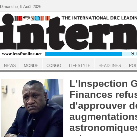
Aller au contenu principal
Dimanche, 9 Août 2026
NEWS
MONDE
CONGO
LIFESTYLE
HEADLINES
POL
ACCUEIL
L'Inspection 
Finances refu
d'approuver d
augmentation
astronomique