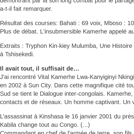
démontrant par là son long combat pour le partage
a-t-il fait remarquer.
Résultat des courses: Bahati : 69 voix, Mboso : 1
Plus de débat. L'insubmersible Kamerhe appelé au
Extraits : Tryphon Kin-kiey Mulumba, Une Histoir
à Tshisekedi.
Il avait tout, il suffisait de…
J’ai rencontré Vital Kamerhe Lwa-Kanyiginyi Nkingi
en 2002 à Sun City. Dans cette magnifique cité tou
Sud se tient le Dialogue inter-congolais. Kamerh
contacts et de réseaux. Un homme captivant. Un v
L’assassinat à Kinshasa le 16 janvier 2001 du pré
Kabila change tout au Congo. (...)
Commandant en chef de l’armée de terre, son fils,