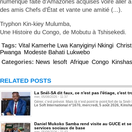
numérique faite d’Amazones acquises voire aller à 
des amis Chefs d’État et vante une amitié (...).
Tryphon Kin-kiey Mulumba,
Une Histoire du Congo, de Mobutu à Tshisekedi.
Tags:
Vital Kamerhe Lwa Kanyiginyi Nkingi
Chris
Pwanga
Modeste Bahati Lukwebo
Categories:
News
lesoft
Afrique
Congo
Kinsha
RELATED POSTS
La Snél-SA dit faux, ce n'est pas l'étiage, c'est
mer, 05/08/2026 - 11:37
Gérer, c’est prévoir. Mais là n’est point le point fort de la Sn
Le Soft International n°1670, mercredi, 5 août 2026, Kinsh
Daniel Mukoko Samba rend visite au GUCE et se
services sociaux de base
mer, 05/08/2026 - 11:43