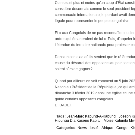
Ce n’est ni plus ni moins qu'un coup d’État consti
considère désormais comme le seul président lég
communauté internationale, le perdant avait deman
légale pour représenter le peuple congolais».
Et « aux Congolais de ne pas reconnaître tout indi
ordres qui émaneraient de lui ». Puis, d'appeler 
l’étendue du territoire national» pour protester co
Dans un contexte où ils sentent que le référendum 
cause du désarroi des opposants au point de tente
soient sûrs de gagner?
Quand par ailleurs on voit comment un 5 juin 20
Nation au Président de la République, ce qui arri
dimanche 3 février 2019 dans une église et une 
guide certains opposants congolais.
D. DADEI.
Tags:
Jean-Marc Kabund-A-Kabund
Joseph K
Hipungu Dja Kaseng Kapitu
Moïse Katumbi M
Categories:
News
lesoft
Afrique
Congo
Ki