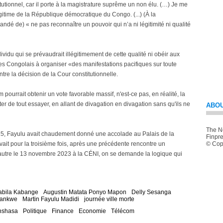
tutionnel, car il porte à la magistrature suprême un non élu. (…) Je me
itime de la République démocratique du Congo. (...) (À la
dé de) « ne pas reconnaître un pouvoir qui n’a ni légitimité ni qualité
vidu qui se prévaudrait illégitimement de cette qualité ni obéir aux
les Congolais à organiser «des manifestations pacifiques sur toute
ntre la décision de la Cour constitutionnelle.
pourrait obtenir un vote favorable massif, n'est-ce pas, en réalité, la
r de tout essayer, en allant de divagation en divagation sans qu'ils ne
ABOU
The Ne
25, Fayulu avait chaudement donné une accolade au Palais de la
Finpre
vait pour la troisième fois, après une précédente rencontre un
© Copy
autre le 13 novembre 2023 à la CÉNI, on se demande la logique qui
abila Kabange
Augustin Matata Ponyo Mapon
Delly Sesanga
wankwe
Martin Fayulu Madidi
journée ville morte
nshasa
Politique
Finance
Economie
Télécom