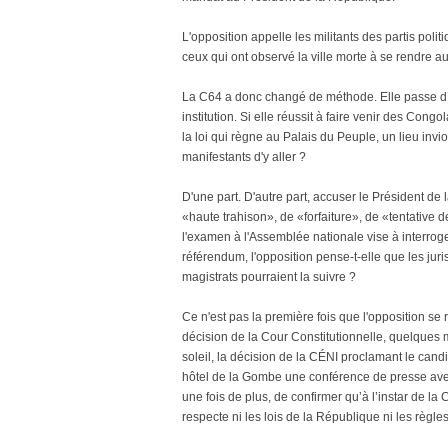
L'opposition appelle les militants des partis poli
ceux qui ont observé la ville morte à se rendre a
La C64 a donc changé de méthode. Elle passe d
institution. Si elle réussit à faire venir des Cong
la loi qui règne au Palais du Peuple, un lieu inv
manifestants d'y aller ?
D'une part. D'autre part, accuser le Président de
«haute trahison», de «forfaiture», de «tentative d
l'examen à l'Assemblée nationale vise à interroge
référendum, l'opposition pense-t-elle que les juri
magistrats pourraient la suivre ?
Ce n'est pas la première fois que l'opposition se
décision de la Cour Constitutionnelle, quelques m
soleil, la décision de la CÉNI proclamant le ca
hôtel de la Gombe une conférence de presse avec l
une fois de plus, de confirmer qu’à l’instar de la 
respecte ni les lois de la République ni les règles