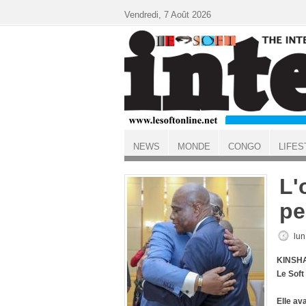
Aller au contenu principal
Vendredi, 7 Août 2026
NEWS
MONDE
CONGO
LIFES
ACCUEIL
L'
pe
lun
KINSHA
Le Soft
Elle av