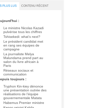
S PLUS LUS
CONTENU RÉCENT
ujourd'hui :
Le ministre Nicolas Kazadi
pulvérise tous les chiffres
Tshisekedi: what’s next?
Le président candidat met
en rang ses équipes de
campagne
La journaliste Melya
Malundama prend part au
salon du livre africain à
Paris
Réseaux sociaux et
communication
epuis toujours :
Tryphon Kin-kiey dénonce
une présentation outrée des
réalisations de l’équipe
gouvernementale Matata
Habemus Premier ministre
Kengo rejoint Kabila