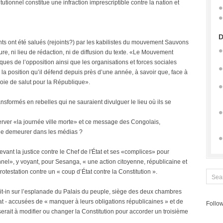
tionnel constitue une infraction imprescriptible contre la nation et
D
nts ont été salués (rejoints?) par les kabilistes du mouvement Sauvons
e, ni lieu de rédaction, ni de diffusion du texte. «Le Mouvement
iques de l’opposition ainsi que les organisations et forces sociales
 la position qu’il défend depuis près d’une année, à savoir que, face à
voie de salut pour la République».
nsformés en rebelles qui ne sauraient divulguer le lieu où ils se
erver «la journée ville morte» et ce message des Congolais,
r de demeurer dans les médias ?
vant la justice contre le Chef de l'État et ses «complices» pour
nnel», y voyant, pour Sesanga, « une action citoyenne, républicaine et
rotestation contre un « coup d’État contre la Constitution ».
n sit-in sur l’esplanade du Palais du peuple, siège des deux chambres
at - accusées de « manquer à leurs obligations républicaines » et de
Follow
serait à modifier ou changer la Constitution pour accorder un troisième