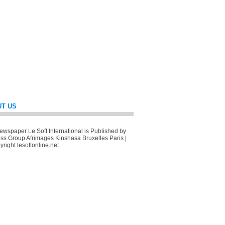
T US
wspaper Le Soft International is Published by
ss Group Afrimages Kinshasa Bruxelles Paris |
right lesoftonline.net