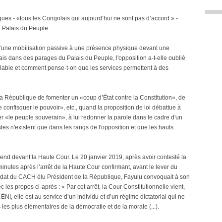
tiques - «tous les Congolais qui aujourd’hui ne sont pas d’accord » -
u Palais du Peuple.
’une mobilisation passive à une présence physique devant une
olais dans des parages du Palais du Peuple, l'opposition a-t-elle oublié
iolable et comment pense-t-on que les services permettent à des
 la République de fomenter un «coup d’État contre la Constitution», de
e confisquer le pouvoir», etc., quand la proposition de loi débattue à
r «le peuple souverain», à lui redonner la parole dans le cadre d'un
stes n'existent que dans les rangs de l'opposition et que les hauts
 rend devant la Haute Cour. Le 20 janvier 2019, après avoir contesté la
inutes après l’arrêt de la Haute Cour confirmant, avant le lever du
ndidat du CACH élu Président de la République, Fayulu convoquait à son
es propos ci-après : « Par cet arrêt, la Cour Constitutionnelle vient,
CÉNI, elle est au service d’un individu et d’un régime dictatorial qui ne
 les plus élémentaires de la démocratie et de la morale (...).