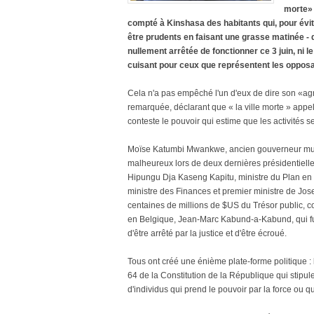
morte» 
compté à Kinshasa des habitants qui, pour évit
être prudents en faisant une grasse matinée - qui
nullement arrêtée de fonctionner ce 3 juin, ni l
cuisant pour ceux que représentent les oppos
Cela n'a pas empêché l'un d'eux de dire son «agré
remarquée, déclarant que « la ville morte » appel
conteste le pouvoir qui estime que les activités
Moïse Katumbi Mwankwe, ancien gouverneur multi
malheureux lors de deux dernières présidentielle
Hipungu Dja Kaseng Kapitu, ministre du Plan e
ministre des Finances et premier ministre de Jo
centaines de millions de $US du Trésor public, con
en Belgique, Jean-Marc Kabund-a-Kabund, qui fut
d'être arrêté par la justice et d'être écroué.
Tous ont créé une énième plate-forme politique : l
64 de la Constitution de la République qui stipul
d'individus qui prend le pouvoir par la force ou qu