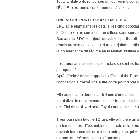
Toute tentative de renversement du régime constitu
l'État. Elle est punie conformément à la loi ».
UNE AUTRE PORTE POUR DEMEURER.
Le Diable étant dans les détails, les cinq opposa
le Congo via un communiqué diffusé sans signatur
Sauvons la RDC se réjouit de voir les partis polit
réunis au sein de cette plateforme rejoindre enfin
la gouvernance du régime en la Nation, l’ultime 
Les opposants politiques congolais se sont-ils tra
planquent ?
Après l'échec de leur appel aux Congolais d'obs
l'opposition a trouvé une autre porte pour tente
Elle annonce le dépôt mardi 9 juin d'une action de
«tentative de renversement de l’ordre constitutio
de l’État de droit » et pour Fayulu une action de p
Trois jours plus tard, le 12 juin, elle annonce u
parlementaires - l'Assemblée nationale et le Sén
devenir les « complices » d’une entreprise qui vi
mandat au Président de la République.