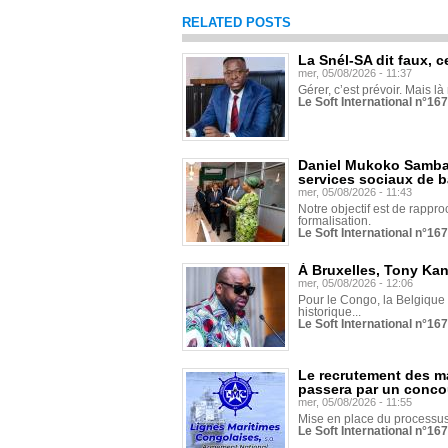
RELATED POSTS
La Snél-SA dit faux, c
mer, 05/08/2026 - 11:37
Gérer, c’est prévoir. Mais là
Le Soft International n°16
Daniel Mukoko Samba 
services sociaux de 
mer, 05/08/2026 - 11:43
Notre objectif est de rapproc
formalisation.
Le Soft International n°16
À Bruxelles, Tony Ka
mer, 05/08/2026 - 12:06
Pour le Congo, la Belgique e
historique...
Le Soft International n°16
Le recrutement des m
passera par un conco
mer, 05/08/2026 - 11:55
Mise en place du processus 
Le Soft International n°16