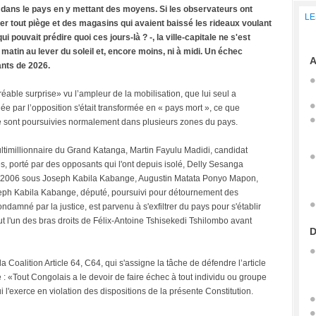
dans le pays en y mettant des moyens. Si les observateurs ont
LE
er tout piège et des magasins qui avaient baissé les rideaux voulant
 pouvait prédire quoi ces jours-là ? -, la ville-capitale ne s'est
e matin au lever du soleil et, encore moins, ni à midi. Un échec
A
ants de 2026.
able surprise» vu l’ampleur de la mobilisation, que lui seul a
ée par l’opposition s'était transformée en « pays mort », ce que
 se sont poursuivies normalement dans plusieurs zones du pays.
millionnaire du Grand Katanga, Martin Fayulu Madidi, candidat
s, porté par des opposants qui l'ont depuis isolé, Delly Sesanga
n 2006 sous Joseph Kabila Kabange, Augustin Matata Ponyo Mapon,
seph Kabila Kabange, député, poursuivi pour détournement des
damné par la justice, est parvenu à s'exfiltrer du pays pour s'établir
 l'un des bras droits de Félix-Antoine Tshisekedi Tshilombo avant
D
a Coalition Article 64, C64, qui s'assigne la tâche de défendre l’article
e : «Tout Congolais a le devoir de faire échec à tout individu ou groupe
i l'exerce en violation des dispositions de la présente Constitution.