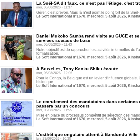
La Snél-SA dit faux, ce n'est pas l'étiage, c'est
mer, 05/08/2026 - 11:37
Gérer, c’est prévoir. Mais là n’est point le point fort de la Sn
Le Soft International n°1670, mercredi, 5 août 2026, Kinsh
Daniel Mukoko Samba rend visite au GUCE et se
services sociaux de base
mer, 05/08/2026 - 11:43
Notre objectif est de rapprocher les activités informelles de l'
formalisation.
Le Soft International n°1670, mercredi, 5 août 2026, Kinsh
À Bruxelles, Tony Kanku Shiku écoute
mer, 05/08/2026 - 12:06
Pour le Congo, la Belgique est un levier d'influence globale. O
historique...
Le Soft International n°1670, mercredi, 5 août 2026, Kinsh
Le recrutement des mandataires dans certaines 
passera par un concours
mer, 05/08/2026 - 11:55
Mise en place du processus compétitif de sélection des manda
Le Soft International n°1670, mercredi, 5 août 2026, Kinsh
L'esthétique ongulaire atterrit à Bandundu Ville
lun, 29/06/2026 - 10:30