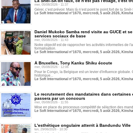
La Snél-SA dit faux, ce n'est pas l'étiage, c'est
mer, 05/08/2026 - 11:37
Gérer, c’est prévoir. Mais là n’est point le point fort de la Sn
Le Soft International n°1670, mercredi, 5 août 2026, Kinsh
Daniel Mukoko Samba rend visite au GUCE et se
services sociaux de base
mer, 05/08/2026 - 11:43
Notre objectif est de rapprocher les activités informelles de l'
formalisation.
Le Soft International n°1670, mercredi, 5 août 2026, Kinsh
À Bruxelles, Tony Kanku Shiku écoute
mer, 05/08/2026 - 12:06
Pour le Congo, la Belgique est un levier d'influence globale. O
historique...
Le Soft International n°1670, mercredi, 5 août 2026, Kinsh
Le recrutement des mandataires dans certaines 
passera par un concours
mer, 05/08/2026 - 11:55
Mise en place du processus compétitif de sélection des manda
Le Soft International n°1670, mercredi, 5 août 2026, Kinsh
L'esthétique ongulaire atterrit à Bandundu Ville
lun, 29/06/2026 - 10:30