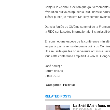
Bonjour le «portail électronique gouvernemental»
révolution qui va catapulter la RDC dans le haut 
Trésor public, le ministre Kin-kiey semble avoir tr
Dans la foulée du XIVème sommet de la Francopho
la RDC sur la scène internationale. Il s’agissait 
En somme, une espèce de la conférence ministérie
les participants venus de quatre coins du Contine
Une réussite que les observateurs ont mis à l’act
tout, cette conférence amplifiait la voix du Congo
José nawej n
Forum des As,
9 mai 2013.
Categories:
Politique
RELATED POSTS
La Snél-SA dit faux, c
mer, 05/08/2026 - 11:37