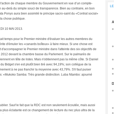
 l'action de chaque membre du Gouvernement en vue d’un compte-
LE
en au-delà du simple souci de transparence. Bien au contraire, en bon
 Ponyo aura bien assimilé le principe sacro-saint du «Contrat social»
 la chose publique.
A
I 10 MAI 2013.
tait temps pour le Premier ministre d'évaluer les autres membres du
ite d'émuler les «canards boîteux» à faire mieux. Si une chose est
st d'accompagner le Premier ministre dans l'atteinte des six objectifs de
 2012 devant la chambre basse du Parlement. Sur le palmarès de
iennent en tête de listes. Mais n'obtiennent pas la même côte. Si Daniel
u Bidget s'en est plutôt bien tiré avec 94,19%; son collègue de la
ement à ne pas franchir la moyenne avec 43,79%. S'il faut puiser
lves: «Mukoko Samba: Très grande distinction. Luba Ntambo: ajourné
D
ublier. Sauf le fait que la RDC est non seulement écoutée, mais aussi
la plus éclatante est ce changement de lecture du nec plus ultra de la