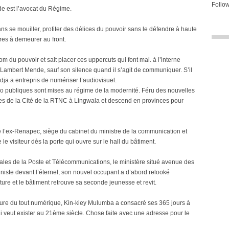
Follow
e est l’avocat du Régime.
 se mouiller, profiter des délices du pouvoir sans le défendre à haute
ares à demeurer au front.
om du pouvoir et sait placer ces uppercuts qui font mal. à l’interne
à Lambert Mende, sauf son silence quand il s’agit de communiquer. S’il
ja a entrepris de numériser l’audiovisuel.
io publiques sont mises au régime de la modernité. Féru des nouvelles
s de la Cité de la RTNC à Lingwala et descend en provinces pour
’ex-Renapec, siège du cabinet du ministre de la communication et
 le visiteur dès la porte qui ouvre sur le hall du bâtiment.
les de la Poste et Télécommunications, le ministère situé avenue des
nniste devant l’éternel, son nouvel occupant a d’abord relooké
ture et le bâtiment retrouve sa seconde jeunesse et revit.
’heure du tout numérique, Kin-kiey Mulumba a consacré ses 365 jours à
 veut exister au 21ème siècle. Chose faite avec une adresse pour le