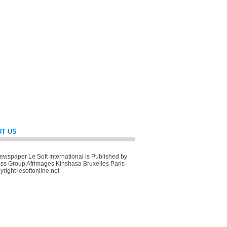
T US
wspaper Le Soft International is Published by
ss Group Afrimages Kinshasa Bruxelles Paris |
right lesoftonline.net