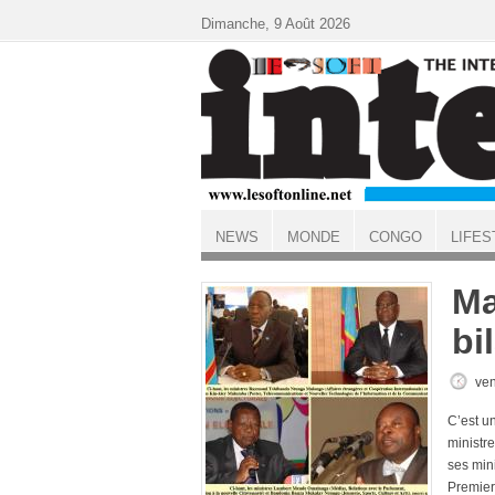
Aller au contenu principal
Dimanche, 9 Août 2026
NEWS
MONDE
CONGO
LIFES
ACCUEIL
Ma
bi
ven
C’est u
ministr
ses mini
Premier 