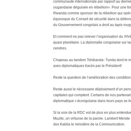
communauté internationale par rapport au derni
ougandaise déguisée en rébellion». Pour une fo
Rwanda comme sponsor de la rébellion qui opère 
équivoque du Conseil de sécurité dans la défense 
du Gouvernement congolais a droit au tapis rouge
Et comment ne pas relever l’organisation du X
quasi planétaire. La diplomatie congolaise sur laq
cendres.
Chapeau au tandem Tshibanda- Tunda dont le mér
axes diplomatiques tracés par le Président!
Reste la question de l’amélioration des conditions
Reste aussi le nécessaire déploiement d’un perso
capitales qui comptent. Certains de nos partenair
diplomatique r-dcongolaise dans leurs pays se li
Si la voix de la RDC est de plus en plus entendue
Muzito, un virtuose de la parole. Lambert Men
des Kabila le ministère de la Communication.