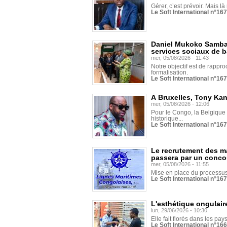
Gérer, c’est prévoir. Mais là
Le Soft International n°16
Daniel Mukoko Samba 
services sociaux de 
mer, 05/08/2026 - 11:43
Notre objectif est de rapproc
formalisation.
Le Soft International n°16
À Bruxelles, Tony Ka
mer, 05/08/2026 - 12:06
Pour le Congo, la Belgique e
historique...
Le Soft International n°16
Le recrutement des m
passera par un conco
mer, 05/08/2026 - 11:55
Mise en place du processus 
Le Soft International n°16
L'esthétique ongulaire
lun, 29/06/2026 - 10:30
Elle fait florès dans les pays
Le Soft International n°166