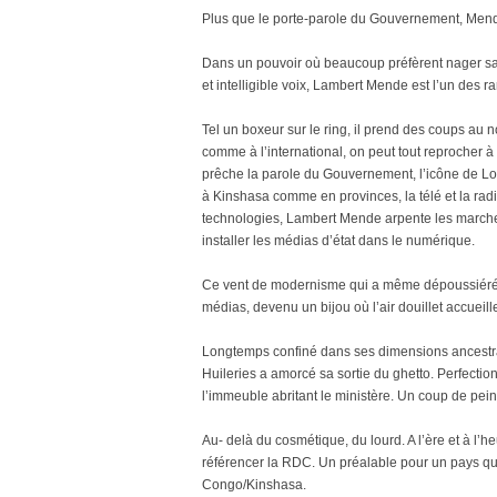
Plus que le porte-parole du Gouvernement, Mend
Dans un pouvoir où beaucoup préfèrent nager sans
et intelligible voix, Lambert Mende est l’un des r
Tel un boxeur sur le ring, il prend des coups au n
comme à l’international, on peut tout reprocher 
prêche la parole du Gouvernement, l’icône de Lod
à Kinshasa comme en provinces, la télé et la rad
technologies, Lambert Mende arpente les marche
installer les médias d’état dans le numérique.
Ce vent de modernisme qui a même dépoussiéré l
médias, devenu un bijou où l’air douillet accueille
Longtemps confiné dans ses dimensions ancestra
Huileries a amorcé sa sortie du ghetto. Perfectio
l’immeuble abritant le ministère. Un coup de pein
Au- delà du cosmétique, du lourd. A l’ère et à l
référencer la RDC. Un préalable pour un pays qui
Congo/Kinshasa.