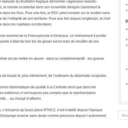
er épisode du feuilleton tragique dénommé «agression rwando-
is, le monde occidental dans son ensemble désigne clairement le
dans les Kivu. Pour une fois, la RDC peut compter sur le soutien sans
de l’intégrité de son territoire. Pour une fois depuis longtemps, le chef
D
 dans les capitales occidentales.
IVème sommet de la Francophonie à Kinshasa. Un événement à portée
uelle il était de bon ton de gloser est en train de renaître de ses
ite est de mettre en œuvre - dans la complémentarité - les grands
 de travail et, plus intimement, de l’ordinaire du diplomate congolais.
nnel diplomatique de qualité à la Centrale ainsi que dans les
es extérieurs n’ont toujours pas compris que la représentation
mite… au chargé d’affaires.
, c’est parce qu’aussi place RTNC2, s’est installé depuis l’époque
de Omalanga incarne sans doute comme personne depuis l’avènement