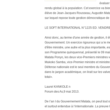
évaluer
rendu global à la population. Cet exercice va bi
élève de Jean-Jacques Rousseau, Augustin Matata
sur lequel repose toute gestion démocratique de
LE SOFT INTERNATIONAL N°1225 ED. VENDRED
Ainsi donc, au terme d'une année de gestion, il é
Gouvernement. Un exercice rigoureux qui a le mér
d'être ministre, une autre et la plus importante, e
son Programme quinquennal, présenté le 09 mai
Matata Ponyo, les deux vice-Premiers ministres v
Mukoko Samba, vice-Premier ministre et ministre d
Défense nationale est le seul membre du Gouvern
dans le jargon académique, on lirait sur les va
total».
Laurel KANKOLE n
Forum des As,9 mai 2013.
De l’an I du Gouvernement Matata, on peut tout o
et surtout entendue à l’internationale. La preuve 