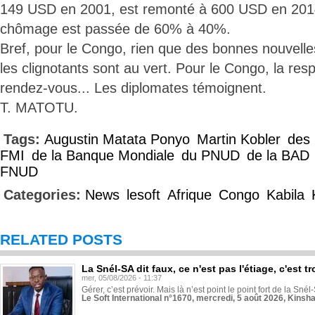
149 USD en 2001, est remonté à 600 USD en 2014,
chômage est passée de 60% à 40%.
Bref, pour le Congo, rien que des bonnes nouvelle
les clignotants sont au vert. Pour le Congo, la resp
rendez-vous... Les diplomates témoignent.
T. MATOTU.
Tags:
Augustin Matata Ponyo
Martin Kobler
des 
FMI
de la Banque Mondiale
du PNUD
de la BAD
FNUD
Categories:
News
lesoft
Afrique
Congo
Kabila
RELATED POSTS
La Snél-SA dit faux, ce n'est pas l'étiage, c'est
mer, 05/08/2026 - 11:37
Gérer, c’est prévoir. Mais là n’est point le point fort de la Sn
Le Soft International n°1670, mercredi, 5 août 2026, Kinsh