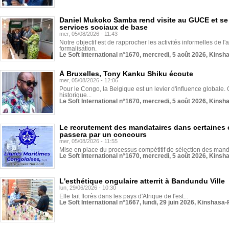
Daniel Mukoko Samba rend visite au GUCE et se
services sociaux de base
mer, 05/08/2026 - 11:43
Notre objectif est de rapprocher les activités informelles de l'
formalisation.
Le Soft International n°1670, mercredi, 5 août 2026, Kinsh
À Bruxelles, Tony Kanku Shiku écoute
mer, 05/08/2026 - 12:06
Pour le Congo, la Belgique est un levier d'influence globale. O
historique...
Le Soft International n°1670, mercredi, 5 août 2026, Kinsh
Le recrutement des mandataires dans certaines 
passera par un concours
mer, 05/08/2026 - 11:55
Mise en place du processus compétitif de sélection des manda
Le Soft International n°1670, mercredi, 5 août 2026, Kinsh
L'esthétique ongulaire atterrit à Bandundu Ville
lun, 29/06/2026 - 10:30
Elle fait florès dans les pays d'Afrique de l'est...
Le Soft International n°1667, lundi, 29 juin 2026, Kinshasa-