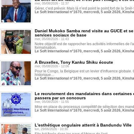
mer, 05/08/2026 - 11:37
Gérer, c’est prévoir. Mais là n’est point le point fort de la Sn
Le Soft International n°1670, mercredi, 5 août 2026, Kinsh
Daniel Mukoko Samba rend visite au GUCE et se
services sociaux de base
mer, 05/08/2026 - 11:43
Notre objectif est de rapprocher les activités informelles de l'
formalisation.
Le Soft International n°1670, mercredi, 5 août 2026, Kinsh
À Bruxelles, Tony Kanku Shiku écoute
mer, 05/08/2026 - 12:06
Pour le Congo, la Belgique est un levier d'influence globale. O
historique...
Le Soft International n°1670, mercredi, 5 août 2026, Kinsh
Le recrutement des mandataires dans certaines 
passera par un concours
mer, 05/08/2026 - 11:55
Mise en place du processus compétitif de sélection des manda
Le Soft International n°1670, mercredi, 5 août 2026, Kinsh
L'esthétique ongulaire atterrit à Bandundu Ville
lun, 29/06/2026 - 10:30