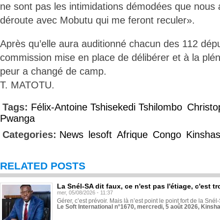
ne sont pas les intimidations démodées que nous
déroute avec Mobutu qui me feront reculer».
Après qu’elle aura auditionné chacun des 112 dépu
commission mise en place de délibérer et à la plén
peur a changé de camp.
T. MATOTU.
Tags:
Félix-Antoine Tshisekedi Tshilombo
Christ
Pwanga
Categories:
News
lesoft
Afrique
Congo
Kinsha
RELATED POSTS
La Snél-SA dit faux, ce n'est pas l'étiage, c'est
mer, 05/08/2026 - 11:37
Gérer, c’est prévoir. Mais là n’est point le point fort de la Sn
Le Soft International n°1670, mercredi, 5 août 2026, Kinsh