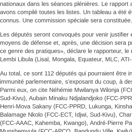
nationaux dans les séances plénières. Le rapport 
avons compilé toutes les listes. Un tableau a été é
connus. Une commission spéciale sera constituée
Les députés seront convoqués pour venir justifier 
moyens de défense et, après, une décision sera p
ce genre des pratiques», déclare le rapporteur, le
Lembi Libula (Lisal, Mongala, Equateur, MLC, ATI
Au total, ce sont 112 députés qui pourraient être in
immunité parlementaire, s'exposant du coup, à des 
Parmi eux, on cite Néhémie Mwilanya Wilonja (F
Sud-Kivu), Aubain Minaku Ndjalandjoko (FCC-PPRD,
Henri-Mova Sakany (FCC-PPRD, Lukunga, Kinshas
Balamage Nkolo (FCC-ECT, Idjwi, Sud-Kivu), Cha
(FCC-AAAC, Kahemba, Kwango), André-Pierre Pa
Munshemvula (FCC-APCO, Bandundu Ville, Kwilu), 