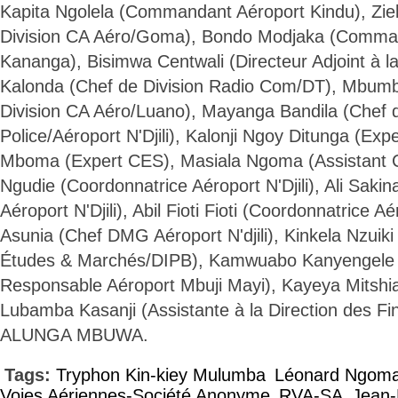
Kapita Ngolela (Commandant Aéroport Kindu), Zie
Division CA Aéro/Goma), Bondo Modjaka (Comma
Kananga), Bisimwa Centwali (Directeur Adjoint à l
Kalonda (Chef de Division Radio Com/DT), Mbum
Division CA Aéro/Luano), Mayanga Bandila (Chef d
Police/Aéroport N'Djili), Kalonji Ngoy Ditunga (Ex
Mboma (Expert CES), Masiala Ngoma (Assistant 
Ngudie (Coordonnatrice Aéroport N'Djili), Ali Sakin
Aéroport N'Djili), Abil Fioti Fioti (Coordonnatrice A
Asunia (Chef DMG Aéroport N'djili), Kinkela Nzuiki
Études & Marchés/DIPB), Kamwuabo Kanyengele 
Responsable Aéroport Mbuji Mayi), Kayeya Mitshi
Lubamba Kasanji (Assistante à la Direction des Fi
ALUNGA MBUWA.
Tags:
Tryphon Kin-kiey Mulumba
Léonard Ngoma
Voies Aériennes-Société Anonyme
RVA-SA
Jean-