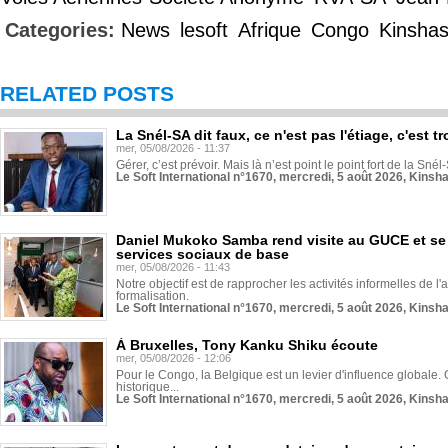
Categories:
News
lesoft
Afrique
Congo
Kinsha
RELATED POSTS
La Snél-SA dit faux, ce n'est pas l'étiage, c'est
mer, 05/08/2026 - 11:37
Gérer, c’est prévoir. Mais là n’est point le point fort de la Sn
Le Soft International n°1670, mercredi, 5 août 2026, Kinsh
Daniel Mukoko Samba rend visite au GUCE et se
services sociaux de base
mer, 05/08/2026 - 11:43
Notre objectif est de rapprocher les activités informelles de l'
formalisation.
Le Soft International n°1670, mercredi, 5 août 2026, Kinsh
À Bruxelles, Tony Kanku Shiku écoute
mer, 05/08/2026 - 12:06
Pour le Congo, la Belgique est un levier d'influence globale. O
historique...
Le Soft International n°1670, mercredi, 5 août 2026, Kinsh