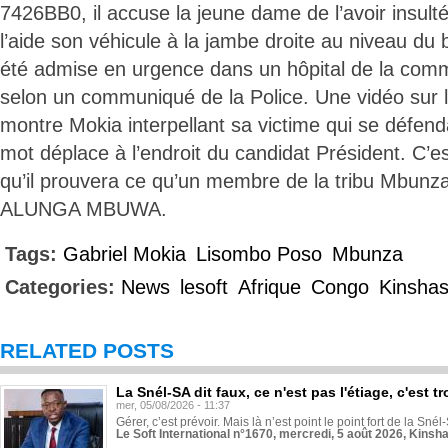
7426BB0, il accuse la jeune dame de l’avoir insulté
l’aide son véhicule à la jambe droite au niveau du 
été admise en urgence dans un hôpital de la co
selon un communiqué de la Police. Une vidéo sur 
montre Mokia interpellant sa victime qui se défend
mot déplace à l’endroit du candidat Président. C’es
qu’il prouvera ce qu’un membre de la tribu Mbunza s
ALUNGA MBUWA.
Tags:
Gabriel Mokia
Lisombo Poso
Mbunza
Categories:
News
lesoft
Afrique
Congo
Kinsha
RELATED POSTS
La Snél-SA dit faux, ce n'est pas l'étiage, c'est
mer, 05/08/2026 - 11:37
Gérer, c’est prévoir. Mais là n’est point le point fort de la Sn
Le Soft International n°1670, mercredi, 5 août 2026, Kinsh