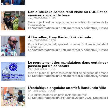
Daniel Mukoko Samba rend visite au GUCE et se
services sociaux de base
mer, 05/08/2026 - 11:43
Notre objectif est de rapprocher les activités informelles de l'
formalisation.
Le Soft International n°1670, mercredi, 5 août 2026, Kinsh
À Bruxelles, Tony Kanku Shiku écoute
mer, 05/08/2026 - 12:06
Pour le Congo, la Belgique est un levier d'influence globale. O
historique...
Le Soft International n°1670, mercredi, 5 août 2026, Kinsh
Le recrutement des mandataires dans certaines 
passera par un concours
mer, 05/08/2026 - 11:55
Mise en place du processus compétitif de sélection des manda
Le Soft International n°1670, mercredi, 5 août 2026, Kinsh
L'esthétique ongulaire atterrit à Bandundu Ville
lun, 29/06/2026 - 10:30
Elle fait florès dans les pays d'Afrique de l'est...
Le Soft International n°1667, lundi, 29 juin 2026, Kinshasa-