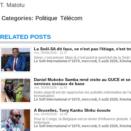
T. Matotu
Categories:
Politique
Télécom
RELATED POSTS
La Snél-SA dit faux, ce n'est pas l'étiage, c'est
mer, 05/08/2026 - 11:37
Gérer, c’est prévoir. Mais là n’est point le point fort de la Sn
Le Soft International n°1670, mercredi, 5 août 2026, Kinsh
Daniel Mukoko Samba rend visite au GUCE et se
services sociaux de base
mer, 05/08/2026 - 11:43
Notre objectif est de rapprocher les activités informelles de l'
formalisation.
Le Soft International n°1670, mercredi, 5 août 2026, Kinsh
À Bruxelles, Tony Kanku Shiku écoute
mer, 05/08/2026 - 12:06
Pour le Congo, la Belgique est un levier d'influence globale. O
historique...
Le Soft International n°1670, mercredi, 5 août 2026, Kinsh