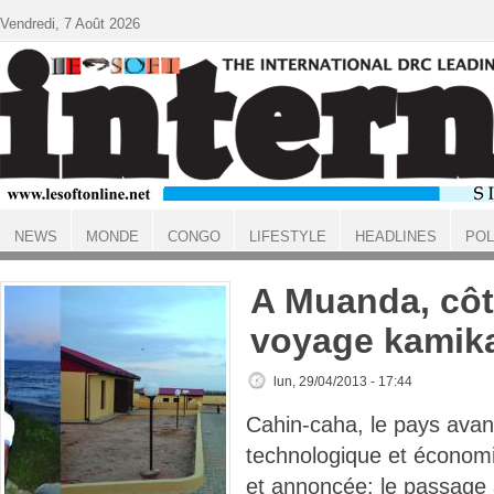
Aller au contenu principal
Vendredi, 7 Août 2026
NEWS
MONDE
CONGO
LIFESTYLE
HEADLINES
POL
ACCUEIL
A Muanda, côt
voyage kamik
lun, 29/04/2013 - 17:44
Cahin-caha, le pays avan
technologique et économ
et annoncée: le passage à