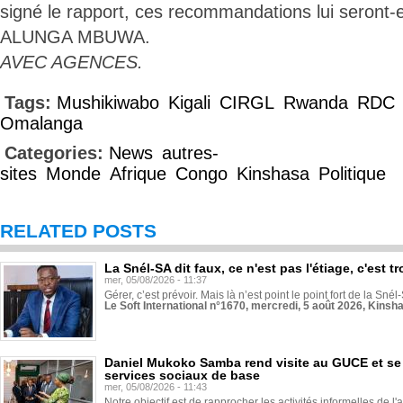
signé le rapport, ces recommandations lui seront-
ALUNGA MBUWA.
AVEC AGENCES.
Tags:
Mushikiwabo
Kigali
CIRGL
Rwanda
RDC
Omalanga
Categories:
News
autres-
sites
Monde
Afrique
Congo
Kinshasa
Politique
RELATED POSTS
La Snél-SA dit faux, ce n'est pas l'étiage, c'est
mer, 05/08/2026 - 11:37
Gérer, c’est prévoir. Mais là n’est point le point fort de la Sn
Le Soft International n°1670, mercredi, 5 août 2026, Kinsh
Daniel Mukoko Samba rend visite au GUCE et se
services sociaux de base
mer, 05/08/2026 - 11:43
Notre objectif est de rapprocher les activités informelles de l'