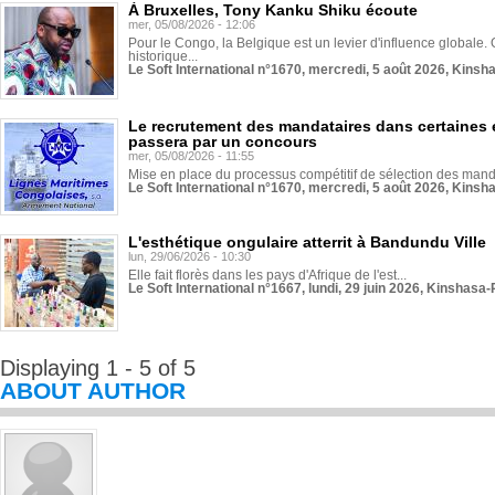
À Bruxelles, Tony Kanku Shiku écoute
mer, 05/08/2026 - 12:06
Pour le Congo, la Belgique est un levier d'influence globale. O
historique...
Le Soft International n°1670, mercredi, 5 août 2026, Kinsh
Le recrutement des mandataires dans certaines 
passera par un concours
mer, 05/08/2026 - 11:55
Mise en place du processus compétitif de sélection des manda
Le Soft International n°1670, mercredi, 5 août 2026, Kinsh
L'esthétique ongulaire atterrit à Bandundu Ville
lun, 29/06/2026 - 10:30
Elle fait florès dans les pays d'Afrique de l'est...
Le Soft International n°1667, lundi, 29 juin 2026, Kinshasa-
Displaying 1 - 5 of 5
ABOUT AUTHOR