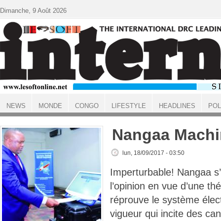
Aller au contenu principal
Dimanche, 9 Août 2026
NEWS
MONDE
CONGO
LIFESTYLE
HEADLINES
POL
ACCUEIL
Nangaa Machi
lun, 18/09/2017 - 03:50
Imperturbable! Nangaa s’
l’opinion en vue d’une th
réprouve le système élec
vigueur qui incite des can