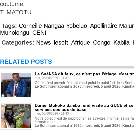
coutume.
T. MATOTU.
Tags:
Corneille Nangaa Yobeluo
Apollinaire Malu
Muholongu
CENI
Categories:
News
lesoft
Afrique
Congo
Kabila
RELATED POSTS
La Snél-SA dit faux, ce n'est pas l'étiage, c'est
mer, 05/08/2026 - 11:37
Gérer, c’est prévoir. Mais là n’est point le point fort de la Sn
Le Soft International n°1670, mercredi, 5 août 2026, Kinsh
Daniel Mukoko Samba rend visite au GUCE et se
services sociaux de base
mer, 05/08/2026 - 11:43
Notre objectif est de rapprocher les activités informelles de l'
formalisation.
Le Soft International n°1670, mercredi, 5 août 2026, Kinsh