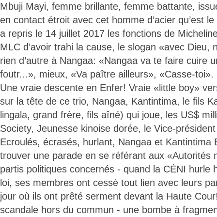
Mbuji Mayi, femme brillante, femme battante, iss
en contact étroit avec cet homme d’acier qu’est l
a repris le 14 juillet 2017 les fonctions de Micheli
MLC d’avoir trahi la cause, le slogan «avec Dieu, 
rien d’autre à Nangaa: «Nangaa va te faire cuire u
foutr...», mieux, «Va paître ailleurs», «Casse-toi».
Une vraie descente en Enfer! Vraie «little boy» ve
sur la tête de ce trio, Nangaa, Kantintima, le fils 
lingala, grand frère, fils aîné) qui joue, les US$ mi
Society, Jeunesse kinoise dorée, le Vice-présiden
Ecroulés, écrasés, hurlant, Nangaa et Kantintima
trouver une parade en se référant aux «Autorités 
partis politiques concernés - quand la CÉNI hurle h
loi, ses membres ont cessé tout lien avec leurs part
jour où ils ont prêté serment devant la Haute Cour
scandale hors du commun - une bombe à fragment