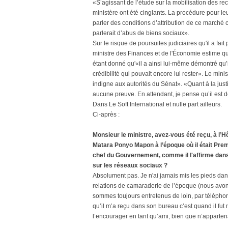
«S’agissant de l’étude sur la mobilisation des rece
ministère ont été cinglants. La procédure pour le
parler des conditions d’attribution de ce marché 
parlerait d’abus de biens sociaux».
Sur le risque de poursuites judiciaires qu'il a fai
ministre des Finances et de l'Économie estime q
étant donné qu'«il a ainsi lui-même démontré qu’i
crédibilité qui pouvait encore lui rester». Le mi
indigne aux autorités du Sénat». «Quant à la justic
aucune preuve. En attendant, je pense qu’il est 
Dans Le Soft International et nulle part ailleurs.
Ci-après :
Monsieur le ministre, avez-vous été reçu, à l
Matara Ponyo Mapon à l’époque où il était Premi
chef du Gouvernement, comme il l'affirme dans 
sur les réseaux sociaux ?
Absolument pas. Je n'ai jamais mis les pieds dan
relations de camaraderie de l’époque (nous avo
sommes toujours entretenus de loin, par téléphone
qu’il m’a reçu dans son bureau c’est quand il fut
l’encourager en tant qu’ami, bien que n’appartena