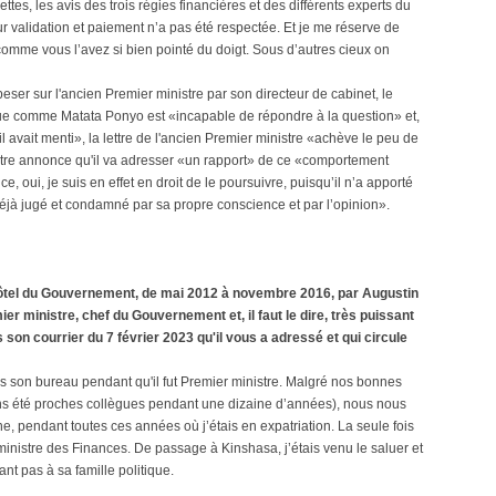
ttes, les avis des trois régies financières et des différents experts du
ur validation et paiement n’a pas été respectée. Et je me réserve de
comme vous l’avez si bien pointé du doigt. Sous d’autres cieux on
t peser sur l'ancien Premier ministre par son directeur de cabinet, le
ue comme Matata Ponyo est «incapable de répondre à la question» et,
l avait menti», la lettre de l'ancien Premier ministre «achève le peu de
nistre annonce qu'il va adresser «un rapport» de ce «comportement
e, oui, je suis en effet en droit de le poursuivre, puisqu’il n’a apporté
déjà jugé et condamné par sa propre conscience et par l’opinion».
’Hôtel du Gouvernement, de mai 2012 à novembre 2016, par Augustin
er ministre, chef du Gouvernement et, il faut le dire, très puissant
son courrier du 7 février 2023 qu'il vous a adressé et qui circule
s son bureau pendant qu'il fut Premier ministre. Malgré nos bonnes
ns été proches collègues pendant une dizaine d’années), nous nous
, pendant toutes ces années où j’étais en expatriation. La seule fois
 ministre des Finances. De passage à Kinshasa, j’étais venu le saluer et
nt pas à sa famille politique.