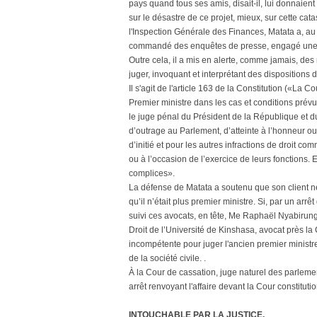
pays quand tous ses amis, disait-il, lui donnaient
sur le désastre de ce projet, mieux, sur cette ca
l'Inspection Générale des Finances, Matata a, au c
commandé des enquêtes de presse, engagé une équi
Outre cela, il a mis en alerte, comme jamais, des
juger, invoquant et interprétant des dispositions d
Il s'agit de l'article 163 de la Constitution («La C
Premier ministre dans les cas et conditions prévus
le juge pénal du Président de la République et du
d’outrage au Parlement, d’atteinte à l’honneur ou 
d’initié et pour les autres infractions de droit 
ou à l’occasion de l’exercice de leurs fonctions.
complices».
La défense de Matata a soutenu que son client ne
qu’il n’était plus premier ministre. Si, par un ar
suivi ces avocats, en tête, Me Raphaël Nyabirun
Droit de l’Université de Kinshasa, avocat près la 
incompétente pour juger l'ancien premier ministre
de la société civile. .
À la Cour de cassation, juge naturel des parlementa
arrêt renvoyant l'affaire devant la Cour constitution
INTOUCHABLE PAR LA JUSTICE.