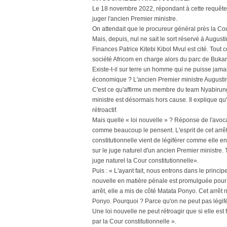
Le 18 novembre 2022, répondant à cette requête, 
juger l'ancien Premier ministre.
On attendait que le procureur général près la Cour
Mais, depuis, nul ne sait le sort réservé à Augus
Finances Patrice Kitebi Kibol Mvul est cité. Tout
société Africom en charge alors du parc de Bukan
Existe-t-il sur terre un homme qui ne puisse jamai
économique ? L'ancien Premier ministre August
C'est ce qu'affirme un membre du team Nyabirun
ministre est désormais hors cause. Il explique qu
rétroactif.
Mais quelle « loi nouvelle » ? Réponse de l'avoca
comme beaucoup le pensent. L'esprit de cet arrêt
constitutionnelle vient de légiférer comme elle e
sur le juge naturel d'un ancien Premier ministre.
juge naturel la Cour constitutionnelle».
Puis : « L'ayant fait, nous entrons dans le princip
nouvelle en matière pénale est promulguée pour l
arrêt, elle a mis de côté Matata Ponyo. Cet arrêt
Ponyo. Pourquoi ? Parce qu'on ne peut pas légifére
Une loi nouvelle ne peut rétroagir que si elle es
par la Cour constitutionnelle ».