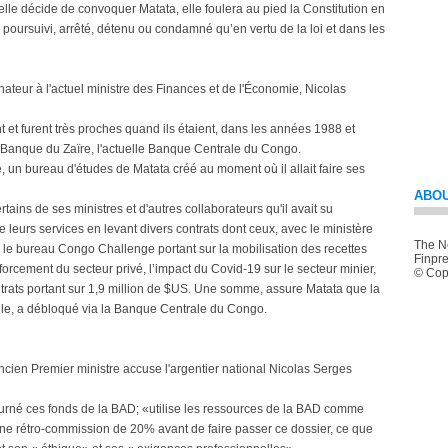
lle décide de convoquer Matata, elle foulera au pied la Constitution en
re poursuivi, arrêté, détenu ou condamné qu’en vertu de la loi et dans les
énateur à l'actuel ministre des Finances et de l'Économie, Nicolas
 et furent très proches quand ils étaient, dans les années 1988 et
a Banque du Zaïre, l'actuelle Banque Centrale du Congo.
 un bureau d'études de Matata créé au moment où il allait faire ses
ABOU
tains de ses ministres et d'autres collaborateurs qu'il avait su
de leurs services en levant divers contrats dont ceux, avec le ministère
The Ne
er le bureau Congo Challenge portant sur la mobilisation des recettes
Finpre
nforcement du secteur privé, l’impact du Covid-19 sur le secteur minier,
© Copy
ntrats portant sur 1,9 million de $US. Une somme, assure Matata que la
le, a débloqué via la Banque Centrale du Congo.
ancien Premier ministre accuse l'argentier national Nicolas Serges
ourné ces fonds de la BAD; «utilise les ressources de la BAD comme
ne rétro-commission de 20% avant de faire passer ce dossier, ce que