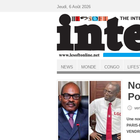
Aller au contenu principal
Jeudi, 6 Août 2026
NEWS
MONDE
CONGO
LIFES
ACCUEIL
No
P
ven
Une nou
PARIS-
VENDRE