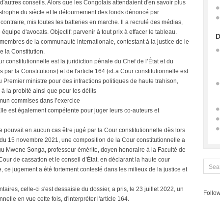
 d'autres conseils. Alors que les Congolais attendaient d'en savoir plus
tastrophe du siècle et le détournement des fonds dénoncé par
ontraire, mis toutes les batteries en marche. Il a recruté des médias,
pe d'avocats. Objectif: parvenir à tout prix à effacer le tableau.
D
 membres de la communauté internationale, contestant à la justice de le
e la Constitution.
our constitutionnelle est la juridiction pénale du Chef de l’État et du
 par la Constitution») et de l'article 164 («La Cour constitutionnelle est
 Premier ministre pour des infractions politiques de haute trahison,
à la probité ainsi que pour les délits
commun commises dans l’exercice
 Elle est également compétente pour juger leurs co-auteurs et
 pouvait en aucun cas être jugé par la Cour constitutionnelle dès lors
rêt du 15 novembre 2021, une composition de la Cour constitutionnelle a
gu Mwene Songa, professeur émérite, doyen honoraire à la Faculté de
Cour de cassation et le conseil d’État, en déclarant la haute cour
, ce jugement a été fortement contesté dans les milieux de la justice et
ires, celle-ci s'est dessaisie du dossier, a pris, le 23 juillet 2022, un
Follow
nelle en vue cette fois, d'interpréter l'article 164.