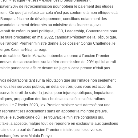
nt son « éthique» et ses « exigences professionnelles».
 payer 20% de rétrocommission pour obtenir le paiement des études
ent ! Ce que j’ai refusé car cela n’est pas conforme à mon éthique et à
a Banque africaine de développement, constitués notamment des
 scandaleusement détournés au ministère des finances», avait
venait de créer un parti politique, LGD, Leadership, Gouvernance pour
se faire proclamer, en mai 2022, candidat Président de la République.
que l'ancien Premier ministre donne à ce dossier Congo Challenge, le
Serges Kadima-Nzuji a réagi.
teur de cabinet Bertin Mawaka Lubembo a donné à l'ancien Premier
s preuves des accusations sur la rétro-commission de 20% qui lui aurait
it de porter cette affaire devant un juge si cette preuve n'était pas
 vos déclarations tant sur la réputation que sur l’image non seulement
 tous les services publics, un délai de trois jours vous est accordé.
erve le droit de saisir la justice pour injures publiques, Imputations
liques, propagation des faux bruits au cas où ces déclarations
mbo. Le 7 février 2023, l'ex-Premier ministre s'est adressé par une
en reprenant ses accusations sans en apporter la moindre preuve.
lle sud-africaine où il se trouvait, le ministre congolais qui,
x fake, a accepté, malgré tout, de répondre en exclusivité aux questions
victime de la part de l'ancien Premier ministre, sur les diverses
res échangées avec Matata Ponyo.