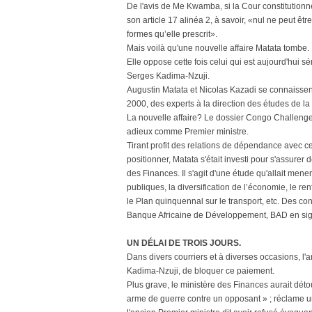
De l'avis de Me Kwamba, si la Cour constitutionne
son article 17 alinéa 2, à savoir, «nul ne peut êt
formes qu’elle prescrit».
Mais voilà qu'une nouvelle affaire Matata tombe.
Elle oppose cette fois celui qui est aujourd'hui s
Serges Kadima-Nzuji.
Augustin Matata et Nicolas Kazadi se connaissent
2000, des experts à la direction des études de l
La nouvelle affaire? Le dossier Congo Challenge,
adieux comme Premier ministre.
Tirant profit des relations de dépendance avec cer
positionner, Matata s'était investi pour s'assurer 
des Finances. Il s'agit d'une étude qu'allait men
publiques, la diversification de l’économie, le re
le Plan quinquennal sur le transport, etc. Des co
Banque Africaine de Développement, BAD en sig
UN DÉLAI DE TROIS JOURS.
Dans divers courriers et à diverses occasions, l'
Kadima-Nzuji, de bloquer ce paiement.
Plus grave, le ministère des Finances aurait dét
arme de guerre contre un opposant » ; réclame u