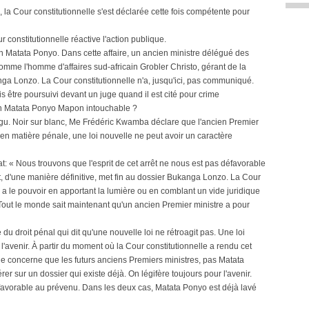
la Cour constitutionnelle s'est déclarée cette fois compétente pour
 constitutionnelle réactive l'action publique.
tin Matata Ponyo. Dans cette affaire, un ancien ministre délégué des
 comme l'homme d'affaires sud-africain Grobler Christo, gérant de la
ga Lonzo. La Cour constitutionnelle n'a, jusqu'ici, pas communiqué.
s être poursuivi devant un juge quand il est cité pour crime
in Matata Ponyo Mapon intouchable ?
gu. Noir sur blanc, Me Frédéric Kwamba déclare que l'ancien Premier
'en matière pénale, une loi nouvelle ne peut avoir un caractère
t: « Nous trouvons que l'esprit de cet arrêt ne nous est pas défavorable
, d'une manière définitive, met fin au dossier Bukanga Lonzo. La Cour
n a le pouvoir en apportant la lumière ou en comblant un vide juridique
 Tout le monde sait maintenant qu'un ancien Premier ministre a pour
e du droit pénal qui dit qu'une nouvelle loi ne rétroagit pas. Une loi
'avenir. À partir du moment où la Cour constitutionnelle a rendu cet
 ne concerne que les futurs anciens Premiers ministres, pas Matata
r sur un dossier qui existe déjà. On légifère toujours pour l'avenir.
t favorable au prévenu. Dans les deux cas, Matata Ponyo est déjà lavé