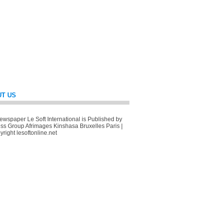
T US
wspaper Le Soft International is Published by
ss Group Afrimages Kinshasa Bruxelles Paris |
right lesoftonline.net