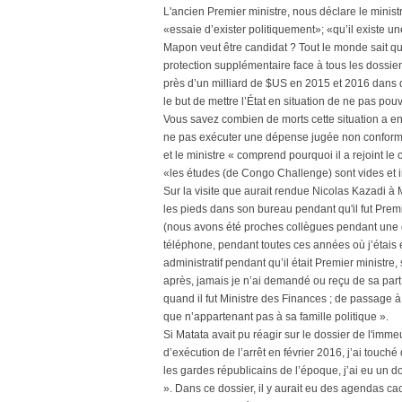
L'ancien Premier ministre, nous déclare le minis
«essaie d’exister politiquement»; «qu’il existe 
Mapon veut être candidat ? Tout le monde sait qu
protection supplémentaire face à tous les dossiers
près d’un milliard de $US en 2015 et 2016 dans d
le but de mettre l’État en situation de ne pas pou
Vous savez combien de morts cette situation a en
ne pas exécuter une dépense jugée non conform
et le ministre « comprend pourquoi il a rejoint l
«les études (de Congo Challenge) sont vides et i
Sur la visite que aurait rendue Nicolas Kazadi à M
les pieds dans son bureau pendant qu'il fut Pre
(nous avons été proches collègues pendant une 
téléphone, pendant toutes ces années où j’étais e
administratif pendant qu’il était Premier ministre,
après, jamais je n’ai demandé ou reçu de sa part 
quand il fut Ministre des Finances ; de passage à 
que n’appartenant pas à sa famille politique ».
Si Matata avait pu réagir sur le dossier de l'imme
d’exécution de l’arrêt en février 2016, j’ai touch
les gardes républicains de l’époque, j’ai eu un 
». Dans ce dossier, il y aurait eu des agendas cac