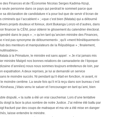
tre des Finances et de l'Économie Nicolas Serges Kadima-Nzuji,
une seule personne dans ce pays qui perdrait le sommeil parce que
e sa déclaration de candidature n’a pour but que de servir d’écran de
 criminels qui l’accablent » ; «que c’est bien (Matata) qui a détourné
ivers projets douteux et foireux, dont Bukanga Lonzo et d’autres, dans
voir financer la CÉNI, pour obtenir le glissement du calendrier électoral.
gendré dans le pays » ; « qu'en tant qu’ancien ministre des Finances,
e n’est pas synonyme de détournement» ; qu'il «ment frénétiquement»
e club des menteurs et manipulateurs de la République » ; finalement,
nutilisables».
atata à la Primature, le ministre est sans appel : « Je n'ai jamais mis
mier ministre Malgré nos bonnes relations de camaraderie de l’époque
dizaine d’années) nous nous sommes toujours entretenus de loin, par
n expatriation. A deux reprises, je lui ai demandé un service
 sans le moindre succès. Ni pendant qu’il était en fonction, ni avant, ni
le moindre centime. La seule fois qu’il m’à reçu dans son bureau c’est
Kinshasa, j’étais venu le saluer et l’encourager en tant qu’ami, bien
uble disputé, « la suite a été un vrai cauchemar. Lors d’une tentative
é du doigt la face la plus sombre de notre Justice. J’ai même été battu par
doigt fracturé par des coups de matraque et ma vie a été mise en danger
hés, laisse entendre le ministre.