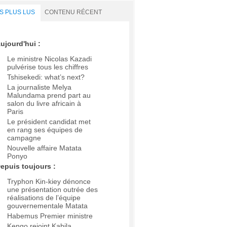
S PLUS LUS
CONTENU RÉCENT
ujourd'hui :
Le ministre Nicolas Kazadi
pulvérise tous les chiffres
Tshisekedi: what’s next?
La journaliste Melya
Malundama prend part au
salon du livre africain à
Paris
Le président candidat met
en rang ses équipes de
campagne
Nouvelle affaire Matata
Ponyo
epuis toujours :
Tryphon Kin-kiey dénonce
une présentation outrée des
réalisations de l’équipe
gouvernementale Matata
Habemus Premier ministre
Kengo rejoint Kabila