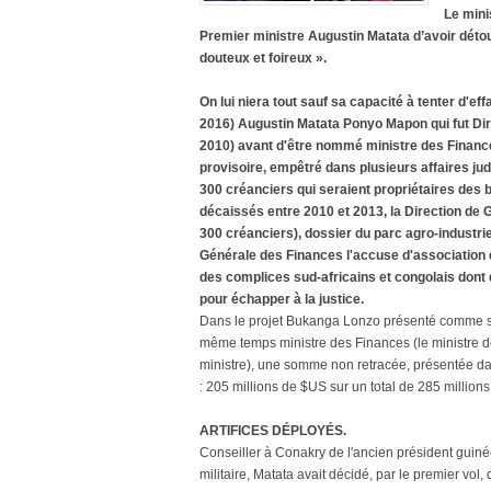
Le mini
Premier ministre Augustin Matata d’avoir détou
douteux et foireux ».
On lui niera tout sauf sa capacité à tenter d'e
2016) Augustin Matata Ponyo Mapon qui fut Di
2010) avant d'être nommé ministre des Finance
provisoire, empêtré dans plusieurs affaires ju
300 créanciers qui seraient propriétaires des 
décaissés entre 2010 et 2013, la Direction de 
300 créanciers), dossier du parc agro-industri
Générale des Finances l'accuse d'association 
des complices sud-africains et congolais dont d
pour échapper à la justice.
Dans le projet Bukanga Lonzo présenté comme solu
même temps ministre des Finances (le ministre d
ministre), une somme non retracée, présentée dan
: 205 millions de $US sur un total de 285 million
ARTIFICES DÉPLOYÉS.
Conseiller à Conakry de l'ancien président gui
militaire, Matata avait décidé, par le premier vol, 