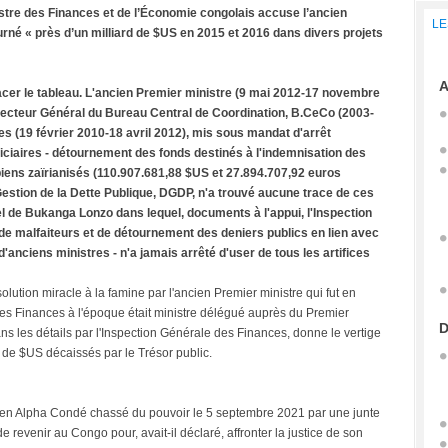
stre des Finances et de l’Économie congolais accuse l’ancien
LE
rné « près d’un milliard de $US en 2015 et 2016 dans divers projets
A
ffacer le tableau. L'ancien Premier ministre (9 mai 2012-17 novembre
recteur Général du Bureau Central de Coordination, B.CeCo (2003-
s (19 février 2010-18 avril 2012), mis sous mandat d'arrêt
diciaires - détournement des fonds destinés à l'indemnisation des
biens zaïrianisés (110.907.681,88 $US et 27.894.707,92 euros
Gestion de la Dette Publique, DGDP, n'a trouvé aucune trace de ces
el de Bukanga Lonzo dans lequel, documents à l'appui, l'Inspection
de malfaiteurs et de détournement des deniers publics en lien avec
'anciens ministres - n'a jamais arrêté d'user de tous les artifices
tion miracle à la famine par l'ancien Premier ministre qui fut en
es Finances à l'époque était ministre délégué auprès du Premier
D
s les détails par l'Inspection Générale des Finances, donne le vertige
s de $US décaissés par le Trésor public.
néen Alpha Condé chassé du pouvoir le 5 septembre 2021 par une junte
de revenir au Congo pour, avait-il déclaré, affronter la justice de son