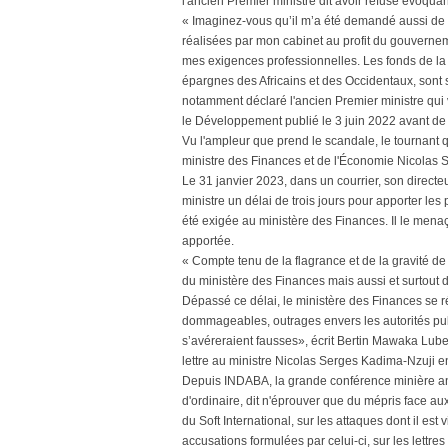
l'ancien Premier ministre dit avoir refusé évoqua
« Imaginez-vous qu’il m’a été demandé aussi de
réalisées par mon cabinet au profit du gouvernem
mes exigences professionnelles. Les fonds de l
épargnes des Africains et des Occidentaux, sont
notamment déclaré l'ancien Premier ministre qui 
le Développement publié le 3 juin 2022 avant de 
Vu l'ampleur que prend le scandale, le tournant 
ministre des Finances et de l'Économie Nicolas 
Le 31 janvier 2023, dans un courrier, son direc
ministre un délai de trois jours pour apporter le
été exigée au ministère des Finances. Il le menaça
apportée.
« Compte tenu de la flagrance et de la gravité de
du ministère des Finances mais aussi et surtout de
Dépassé ce délai, le ministère des Finances se rés
dommageables, outrages envers les autorités pub
s’avéreraient fausses», écrit Bertin Mawaka Lube
lettre au ministre Nicolas Serges Kadima-Nzuji 
Depuis INDABA, la grande conférence minière annue
d'ordinaire, dit n'éprouver que du mépris face au
du Soft International, sur les attaques dont il est 
accusations formulées par celui-ci, sur les lett