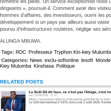
remettre les pieds. Un service exceptionnel reste 
dirigeants », poursuit-il. Comment avoir des visiteu
hommes d'affaires, des investisseurs, ouvrir les p
développement si un pays par ailleurs aussi vaste
pourvu d'infrastructures routières, néglige ses aér
ALUNGA MBUWA.
Tags:
RDC
Professeur Tryphon Kin-kiey Mulumb
Categories:
News
exclu-softonline
lesoft
Monde
Kiey Mulumba
Kinshasa
Politique
RELATED POSTS
La Snél-SA dit faux, ce n'est pas l'étiage, c'est
mer, 05/08/2026 - 11:37
Gérer, c’est prévoir. Mais là n’est point le point fort de la Sn
Le Soft International n°1670, mercredi, 5 août 2026, Kinsh