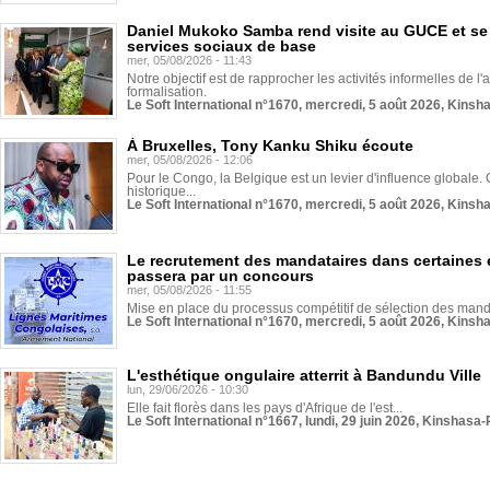
Daniel Mukoko Samba rend visite au GUCE et se
services sociaux de base
mer, 05/08/2026 - 11:43
Notre objectif est de rapprocher les activités informelles de l'
formalisation.
Le Soft International n°1670, mercredi, 5 août 2026, Kinsh
À Bruxelles, Tony Kanku Shiku écoute
mer, 05/08/2026 - 12:06
Pour le Congo, la Belgique est un levier d'influence globale. O
historique...
Le Soft International n°1670, mercredi, 5 août 2026, Kinsh
Le recrutement des mandataires dans certaines 
passera par un concours
mer, 05/08/2026 - 11:55
Mise en place du processus compétitif de sélection des manda
Le Soft International n°1670, mercredi, 5 août 2026, Kinsh
L'esthétique ongulaire atterrit à Bandundu Ville
lun, 29/06/2026 - 10:30
Elle fait florès dans les pays d'Afrique de l'est...
Le Soft International n°1667, lundi, 29 juin 2026, Kinshasa-