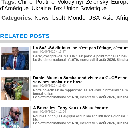
Tags:
Chine
Poutine
Volodymyr Zelensky
Europ
d'Amérique
Ukraine
l'ex-Union Soviétique
Categories:
News
lesoft
Monde
USA
Asie
Afri
RELATED POSTS
La Snél-SA dit faux, ce n'est pas l'étiage, c'est
mer, 05/08/2026 - 11:37
Gérer, c’est prévoir. Mais là n’est point le point fort de la Sn
Le Soft International n°1670, mercredi, 5 août 2026, Kinsh
Daniel Mukoko Samba rend visite au GUCE et se
services sociaux de base
mer, 05/08/2026 - 11:43
Notre objectif est de rapprocher les activités informelles de l'
formalisation.
Le Soft International n°1670, mercredi, 5 août 2026, Kinsh
À Bruxelles, Tony Kanku Shiku écoute
mer, 05/08/2026 - 12:06
Pour le Congo, la Belgique est un levier d'influence globale. O
historique...
Le Soft International n°1670, mercredi, 5 août 2026, Kinsh