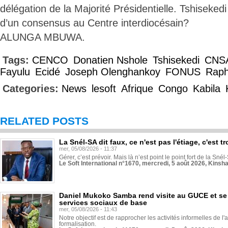
délégation de la Majorité Présidentielle. Tshisekedi a
d’un consensus au Centre interdiocésain?
ALUNGA MBUWA.
Tags:
CENCO
Donatien Nshole
Tshisekedi
CNS
Fayulu
Ecidé
Joseph Olenghankoy
FONUS
Raph
Categories:
News
lesoft
Afrique
Congo
Kabila
RELATED POSTS
La Snél-SA dit faux, ce n'est pas l'étiage, c'est
mer, 05/08/2026 - 11:37
Gérer, c’est prévoir. Mais là n’est point le point fort de la Sn
Le Soft International n°1670, mercredi, 5 août 2026, Kinsh
Daniel Mukoko Samba rend visite au GUCE et se
services sociaux de base
mer, 05/08/2026 - 11:43
Notre objectif est de rapprocher les activités informelles de l'
formalisation.